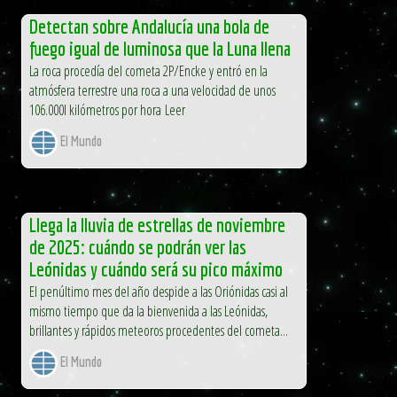
Detectan sobre Andalucía una bola de
fuego igual de luminosa que la Luna llena
La roca procedía del cometa 2P/Encke y entró en la
atmósfera terrestre una roca a una velocidad de unos
106.000l kilómetros por hora Leer
El Mundo
Llega la lluvia de estrellas de noviembre
de 2025: cuándo se podrán ver las
Leónidas y cuándo será su pico máximo
El penúltimo mes del año despide a las Oriónidas casi al
mismo tiempo que da la bienvenida a las Leónidas,
brillantes y rápidos meteoros procedentes del cometa...
El Mundo