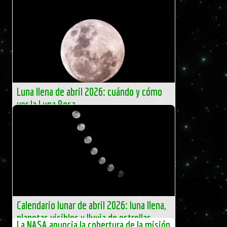
Luna llena de abril 2026: cuándo y cómo
ver la Luna Rosa
Tras la Luna del Gusano de marzo, que anunciaba el inicio
de la primavera, abril nos trae la Luna Rosa. […]
El Independiente
Calendario lunar de abril 2026: luna llena,
planetas visibles y lluvia de estrellas
La NASA anuncia la cobertura de la misión