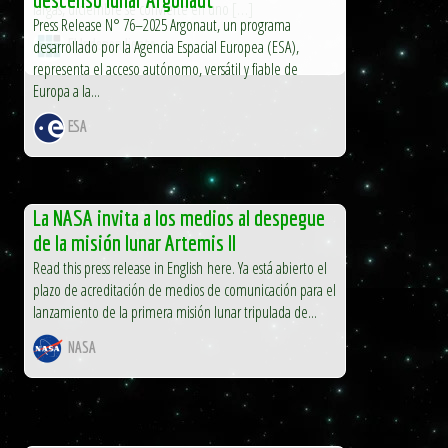
largas, diciembre se convierte en uno […]
Press Release N° 76–2025 Argonaut, un programa
El Independiente
desarrollado por la Agencia Espacial Europea (ESA),
representa el acceso autónomo, versátil y fiable de
Europa a la...
ESA
La NASA invita a los medios al despegue
de la misión lunar Artemis II
Read this press release in English here. Ya está abierto el
plazo de acreditación de medios de comunicación para el
lanzamiento de la primera misión lunar tripulada de...
NASA