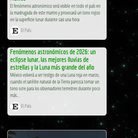
El fenómeno astronómico será visible en todo el país en
la madrugada de este martes y provocará un tono rojizo
en la superficie lunar durante casi una hora
El País
Fenómenos astronómicos de 2026: un
eclipse lunar, las mejores lluvias de
estrellas y la Luna más grande del año
México volverá a ser testigo de una Luna roja en marzo,
cuando el satélite natural de la Tierra parezca tomar un
tono ocre para los observadores terrestres durante poco
más...
El País