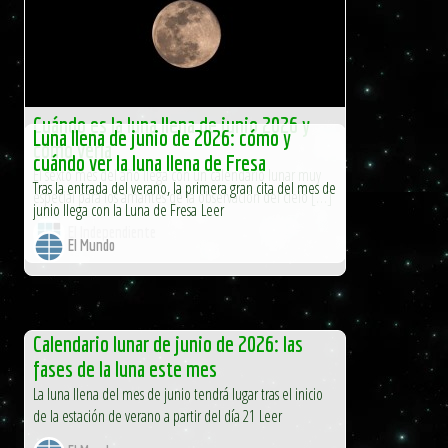
Cuándo es la luna llena de junio 2026 y
Luna llena de junio de 2026: cómo y
cómo verla
cuándo ver la luna llena de Fresa
El sexto mes del año llega con un calendario lunar muy
Tras la entrada del verano, la primera gran cita del mes de
especial para los amantes de la observación del cielo […]
junio llega con la Luna de Fresa Leer
El Independiente
El Mundo
Calendario lunar de junio de 2026: las
fases de la luna este mes
La luna llena del mes de junio tendrá lugar tras el inicio
de la estación de verano a partir del día 21 Leer