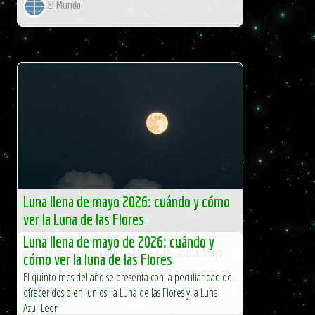
El Mundo
Luna llena de mayo 2026: cuándo y cómo
ver la Luna de las Flores
El quinto mes del año llega con un calendario lunar
Luna llena de mayo de 2026: cuándo y
especial para la observación del cielo en España. Mayo
cómo ver la luna de las Flores
estará […]
El quinto mes del año se presenta con la peculiaridad de
ofrecer dos plenilunios: la Luna de las Flores y la Luna
El Independiente
Azul Leer