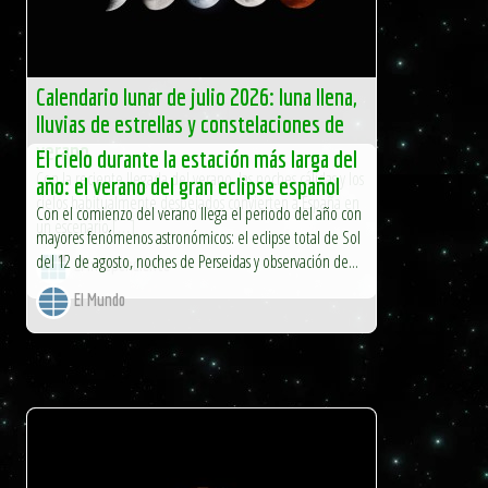
Calendario lunar de julio 2026: luna llena,
lluvias de estrellas y constelaciones de
verano
El cielo durante la estación más larga del
Con la reciente llegada del verano, las noches cálidas y los
año: el verano del gran eclipse español
cielos habitualmente despejados convierten a España en
Con el comienzo del verano llega el periodo del año con
un escenario […]
mayores fenómenos astronómicos: el eclipse total de Sol
del 12 de agosto, noches de Perseidas y observación de...
El Independiente
El Mundo