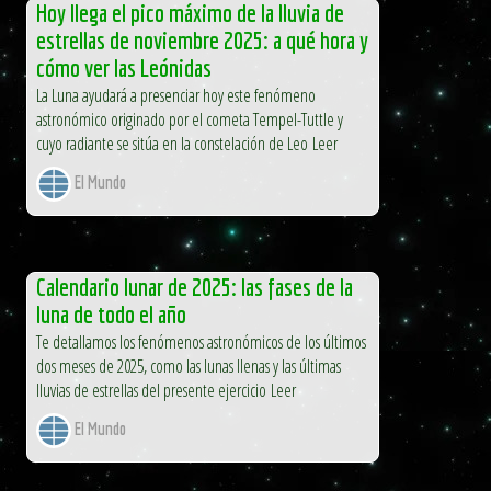
Hoy llega el pico máximo de la lluvia de
estrellas de noviembre 2025: a qué hora y
cómo ver las Leónidas
La Luna ayudará a presenciar hoy este fenómeno
astronómico originado por el cometa Tempel-Tuttle y
cuyo radiante se sitúa en la constelación de Leo Leer
El Mundo
Calendario lunar de 2025: las fases de la
luna de todo el año
Te detallamos los fenómenos astronómicos de los últimos
dos meses de 2025, como las lunas llenas y las últimas
lluvias de estrellas del presente ejercicio Leer
El Mundo