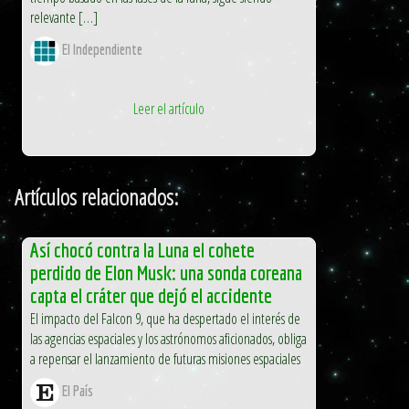
relevante […]
El Independiente
Leer el artículo
Artículos relacionados:
Así chocó contra la Luna el cohete
perdido de Elon Musk: una sonda coreana
capta el cráter que dejó el accidente
El impacto del Falcon 9, que ha despertado el interés de
las agencias espaciales y los astrónomos aficionados, obliga
a repensar el lanzamiento de futuras misiones espaciales
El País