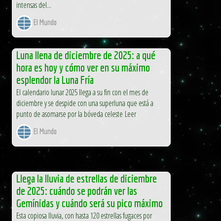
intensas del...
El Mundo
Luna llena de diciembre de 2025: a qué
hora es hoy y cómo ver en su máximo
esplendor la Luna Fría
El calendario lunar 2025 llega a su fin con el mes de
diciembre y se despide con una superluna que está a
punto de asomarse por la bóveda celeste Leer
El Mundo
Llega la lluvia de estrellas de diciembre
de 2025: cuándo se podrán ver las
Gemínidas y cuándo será su pico máximo
Esta copiosa lluvia, con hasta 120 estrellas fugaces por