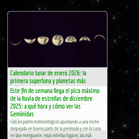
Calendario lunar de enero 2026: la
primera superluna y planetas más
brillantes
Este fin de semana llega el pico máximo
El primer mes de 2026 llegará acompañado de un
de la lluvia de estrellas de diciembre
calendario lunar especialmente llamativo para los
2025: a qué hora y cómo ver las
observadores del cielo en España. […]
Gemínidas
El Independiente
Con los partes meteorológicos apuntando a una noche
despejada en buena parte de la península y con la Luna
en fase menguante, estas estrellas fugaces, las más