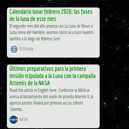
Calendario lunar febrero 2026: las fases
de la luna de este mes
El segundo mes del año arranca con La Luna de Nieve o
Luna Llena del Hambre; veamos cómo va a lucir nuestro
satétite a lo largo de febrero Leer
El Mundo
Últimos preparativos para la primera
misión tripulada a la Luna con la campaña
Artemis de la NASA
Read this article in English here. Conforme la NASA se
acerca al lanzamiento del vuelo de prueba Artemis II, la
agencia pronto llevará por primera vez su cohete
Sistema...
NASA