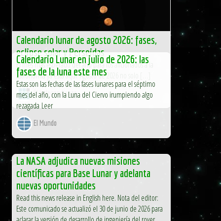
Calendario lunar de agosto 2026: fases,
eclipse solar y Perseidas
Calendario Lunar en julio de 2026: las
El mes más esperado del año para los aficionados a la
fases de la luna este mes
astronomía ya está aquí. Agosto de 2026 no solo […]
Estas son las fechas de las fases lunares para el séptimo
El Independiente
mes del año, con la Luna del Ciervo irumpiendo algo
rezagada Leer
El Mundo
La NASA adjudica nuevas misiones
científicas para Base Lunar y adelanta
nuevas oportunidades
Read this news release in English here. Nota del editor:
Este comunicado se actualizó el 30 de junio de 2026 para
aclarar la versión de desarrollo de ingeniería del rover...