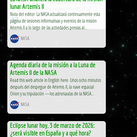
Abril nos trae la "Luna Rosa", un plenilunio que simboliza
lunar Artemis II
la llegada de la primavera y el florecimiento de la […]
Nota del editor: La NASA actualizará continuamente esta
El Independiente
página de sesiones informativas y eventos de la misión
Artemis II a lo largo de las actividades previas al...
NASA
Agenda diaria de la misión a la Luna de
Artemis II de la NASA
Read this web article in English here. Unos ocho minutos
después del despegue de Artemis II, la nave espacial
Orion y su tripulación —los astronautas de la NASA...
NASA
Eclipse lunar hoy, 3 de marzo de 2026:
¿será visible en España y a qué hora?