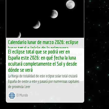
Calendario lunar de marzo 2026: eclipse
lunar total e inicio de la primavera
El eclipse total que se podrá ver en
Marzo llega con uno de los plenilunios más simbólicos del
España este 2026: en qué fecha la luna
año: la Luna del Gusano, que marca la transición hacia
ocultará completamente el Sol y desde
[…]
dónde se verá
El Independiente
La franja de totalidad de este eclipse solar total cruzará
España de oeste a este y pasará por numerosas capitales
de provincia Leer
El Mundo