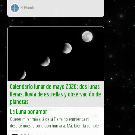
El Mundo
Calendario lunar de mayo 2026: dos lunas
llenas, lluvia de estrellas y observación de
planetas
Mayo de 2026 llega con un calendario lunar
La Luna por amor
especialmente llamativo para los observadores del cielo
Querer mirar más allá de la Tierra no enmienda ni
en España. El quinto mes […]
desdice nuestra condición humana. Más bien, la cumple
El Independiente