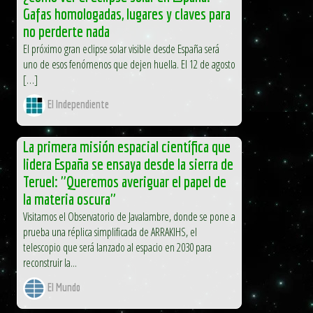
Gafas homologadas, lugares y claves para
no perderte nada
El próximo gran eclipse solar visible desde España será
uno de esos fenómenos que dejen huella. El 12 de agosto
[…]
El Independiente
La primera misión espacial científica que
lidera España se ensaya desde la sierra de
Teruel: "Queremos averiguar el papel de
la materia oscura"
Visitamos el Observatorio de Javalambre, donde se pone a
prueba una réplica simplificada de ARRAKIHS, el
telescopio que será lanzado al espacio en 2030 para
reconstruir la...
El Mundo