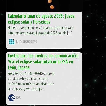
Calendario lunar de agosto 2026: fases,
eclipse solar y Perseidas
El mes más esperado del año para los aficionados a la
astronomía ya está aquí. Agosto de 2026 no solo […]
El Independiente
Invitación a los medios de comunicación:
Vive el eclipse solar total con la ESA en
León, España
Press Release N° 36–2026 Descubre la
ciencia que hay detrás de uno de
los fenómenos más extraordinarios de
la naturaleza y vive un eclipse...
ESA