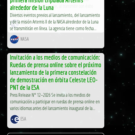
primicia europea con Celeste, al transmitir con éxito
alrededor de la Luna
una señal de...
Diversos eventos previos al lanzamiento, del lanzamiento
y de la misión Artemis II de la NASA alrededor de la Luna
ESA
se transmitirán en línea. La agencia tiene como fecha...
NASA
Invitación a los medios de comunicación:
Ruedas de prensa online sobre el próximo
lanzamiento de la primera constelación
de demostración en órbita Celeste LEO-
PNT de la ESA
Press Release N° 12–2026 Se invita a los medios de
comunicación a participar en ruedas de prensa online en
varios idiomas antes del lanzamiento inaugural de la...
ESA