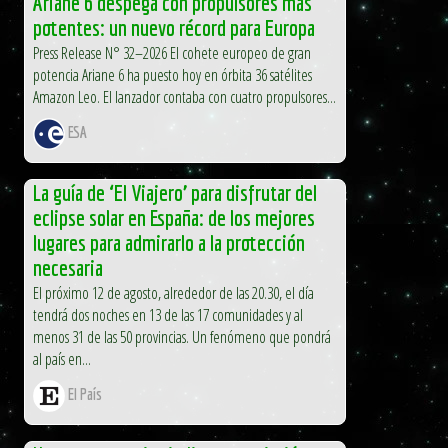
Ariane 6 despega con propulsores más
potentes: un nuevo récord para Europa
Press Release N° 32–2026 El cohete europeo de gran
potencia Ariane 6 ha puesto hoy en órbita 36 satélites
Amazon Leo. El lanzador contaba con cuatro propulsores...
ESA
La guía de ‘El Viajero’ para disfrutar del
eclipse solar en España: de los mejores
lugares para admirarlo a la protección
necesaria
El próximo 12 de agosto, alrededor de las 20.30, el día
tendrá dos noches en 13 de las 17 comunidades y al
menos 31 de las 50 provincias. Un fenómeno que pondrá
al país en...
El País