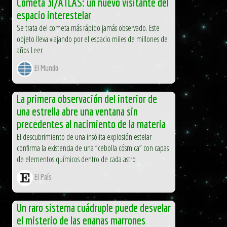
Cometa 3I/ATLAS: un nuevo visitante del
espacio interestelar
Se trata del cometa más rápido jamás observado. Este
objeto lleva viajando por el espacio miles de millones de
años Leer
El Mundo
La primera observación del interior de
una estrella abre una ventana sin
precedentes al nacimiento de la materia
El descubrimiento de una insólita explosión estelar
confirma la existencia de una “cebolla cósmica” con capas
de elementos químicos dentro de cada astro
El País
Un raro sistema cuádruple puede desvelar
el misterio de las enanas marrones