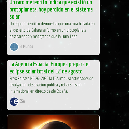
Un raro meteorito indica que existió un
protoplaneta, hoy perdido en el sistema
solar
Un equipo científico demuestra que una roca hallada en
el desierto de Sahara se formó en un protoplaneta
desaparecido y más grande que la Luna Leer
El Mundo
La Agencia Espacial Europea prepara el
eclipse solar total del 12 de agosto
Press Release N° 26–2026 La ESA impulsa actividades de
divulgación, observación pública y retransmisión
internacional en directo desde España.
ESA