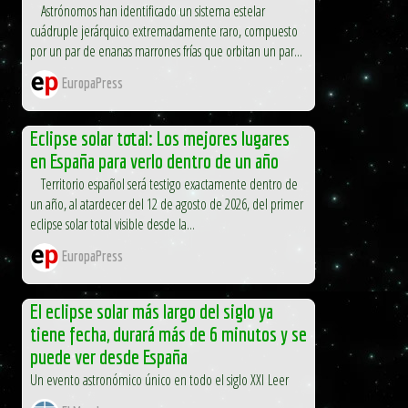
Astrónomos han identificado un sistema estelar
cuádruple jerárquico extremadamente raro, compuesto
por un par de enanas marrones frías que orbitan un par...
EuropaPress
Eclipse solar total: Los mejores lugares
en España para verlo dentro de un año
Territorio español será testigo exactamente dentro de
un año, al atardecer del 12 de agosto de 2026, del primer
eclipse solar total visible desde la...
EuropaPress
El eclipse solar más largo del siglo ya
tiene fecha, durará más de 6 minutos y se
puede ver desde España
Un evento astronómico único en todo el siglo XXI Leer