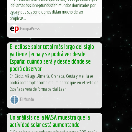
cada mes. Es una herramienta clave en […]
los llamados subneptunos sean mundos dominados por
agua y que sus condiciones distan mucho de ser
El Independiente
propicias...
EuropaPress
El eclipse solar total más largo del siglo
ya tiene fecha y se podrá ver desde
España: cuándo será y desde dónde se
podrá observar
En Cádiz, Málaga, Almería, Granada, Ceuta y Melilla se
podrá contemplar completo, mientras que en el resto de
España se verá de forma parcial Leer
El Mundo
Un análisis de la NASA muestra que la
actividad solar está aumentando
El Sol se ha vuelto cada vez más activo desde 2008, según