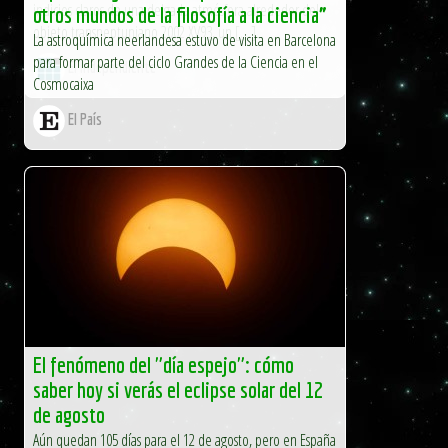
indicios claros de una delgada atmósfera alrededor del
otros mundos de la filosofía a la ciencia”
objeto transneptuniano 2002 XV93, un […]
La astroquímica neerlandesa estuvo de visita en Barcelona
para formar parte del ciclo Grandes de la Ciencia en el
El Independiente
Cosmocaixa
El País
El fenómeno del "día espejo": cómo
saber hoy si verás el eclipse solar del 12
de agosto
Aún quedan 105 días para el 12 de agosto, pero en España