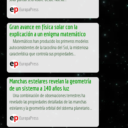
EuropaPress
Gran avance en física solar con la
explicación a un enigma matemático
Matemáticos han producido los primeros modelos
autoconsistentes de la tacoclina del Sol, la misteriosa
característica que controla sus propiedades...
EuropaPress
Manchas estelares revelan la geometría
de un sistema a 140 años luz
Una combinación de observaciones terrestres ha
revelado las propiedades detalladas de las manchas
estelares y la geometría orbital del sistema planetario...
EuropaPress