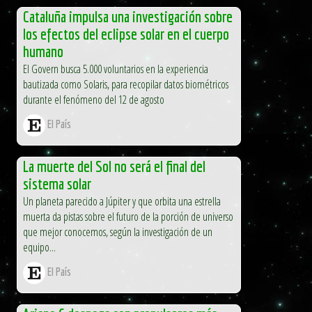
Cataluña impulsa una investigación sobre
los efectos del eclipse solar en el cuerpo
humano
El Govern busca 5.000 voluntarios en la experiencia
bautizada como Solaris, para recopilar datos biométricos
durante el fenómeno del 12 de agosto
El País
La muerte del Sol no será el final del
sistema solar
Un planeta parecido a Júpiter y que orbita una estrella
muerta da pistas sobre el futuro de la porción de universo
que mejor conocemos, según la investigación de un
equipo...
El País