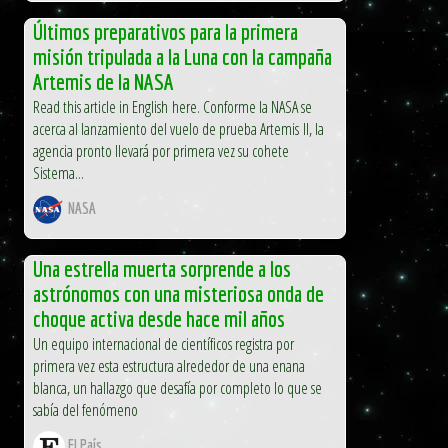
Últimos preparativos para la primera
misión tripulada a la Luna con la campaña
Artemis de la NASA
Read this article in English here. Conforme la NASA se
acerca al lanzamiento del vuelo de prueba Artemis II, la
agencia pronto llevará por primera vez su cohete
Sistema...
NASA
Una estrella muerta sorprende a los
astrónomos con una misteriosa onda de
choque activa desde hace mil años
Un equipo internacional de científicos registra por
primera vez esta estructura alrededor de una enana
blanca, un hallazgo que desafía por completo lo que se
sabía del fenómeno
El País