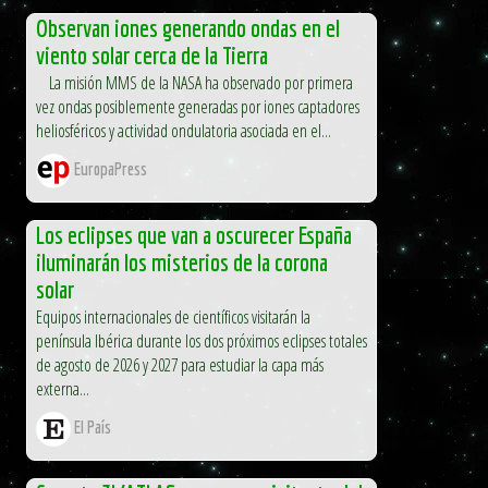
Observan iones generando ondas en el
viento solar cerca de la Tierra
La misión MMS de la NASA ha observado por primera
vez ondas posiblemente generadas por iones captadores
heliosféricos y actividad ondulatoria asociada en el...
EuropaPress
Los eclipses que van a oscurecer España
iluminarán los misterios de la corona
solar
Equipos internacionales de científicos visitarán la
península Ibérica durante los dos próximos eclipses totales
de agosto de 2026 y 2027 para estudiar la capa más
externa...
El País