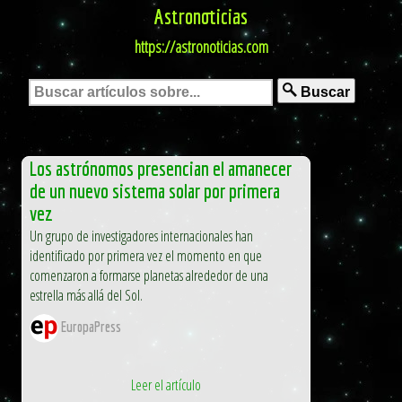
Astronoticias
https://astronoticias.com
Buscar
Los astrónomos presencian el amanecer
de un nuevo sistema solar por primera
vez
Un grupo de investigadores internacionales han
identificado por primera vez el momento en que
comenzaron a formarse planetas alrededor de una
estrella más allá del Sol.
EuropaPress
Leer el artículo