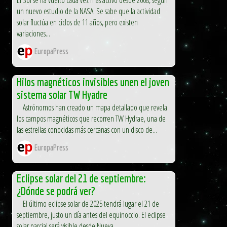
un nuevo estudio de la NASA. Se sabe que la actividad
solar fluctúa en ciclos de 11 años, pero existen
variaciones...
EuropaPress
Hilos magnéticos invisibles unen el joven
sistema solar TW Hyadre
Astrónomos han creado un mapa detallado que revela
los campos magnéticos que recorren TW Hydrae, una de
las estrellas conocidas más cercanas con un disco de...
EuropaPress
Eclipse solar del 21 de septiembre:
¿Dónde se podrá ver?
El último eclipse solar de 2025 tendrá lugar el 21 de
septiembre, justo un día antes del equinoccio. El eclipse
solar parcial será visible desde Nueva...