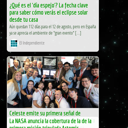
¿Qué es el 'día espejo'? La fecha clave
para saber cómo verás el eclipse solar
desde tu casa
Aún quedan 112 días para el 12 de agosto, pero en España
ya se aprecia el ambiente de "gran evento" […]
El Independiente
Celeste emite su primera señal de
navegación desde la órbita terrestre baja
La NASA anuncia la cobertura de la de la
La Agencia Espacial Europea (ESA) ha logrado una
primera misión tripulada Artemis