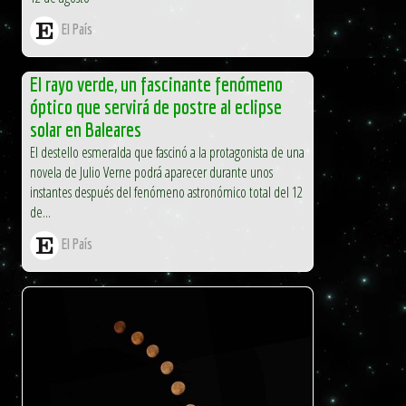
El País
El rayo verde, un fascinante fenómeno
óptico que servirá de postre al eclipse
solar en Baleares
El destello esmeralda que fascinó a la protagonista de una
novela de Julio Verne podrá aparecer durante unos
instantes después del fenómeno astronómico total del 12
de...
El País