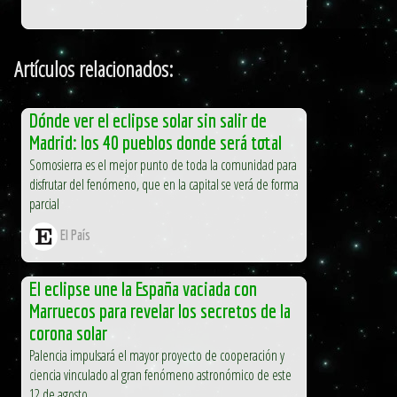
Artículos relacionados:
Dónde ver el eclipse solar sin salir de
Madrid: los 40 pueblos donde será total
Somosierra es el mejor punto de toda la comunidad para
disfrutar del fenómeno, que en la capital se verá de forma
parcial
El País
El eclipse une la España vaciada con
Marruecos para revelar los secretos de la
corona solar
Palencia impulsará el mayor proyecto de cooperación y
ciencia vinculado al gran fenómeno astronómico de este
12 de agosto