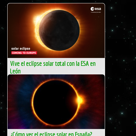
Vive el eclipse solar total con la ESA en
León
Muy pocas generaciones han tenido la oportunidad de
vivir un eclipse solar total. El próximo 12 de agosto,
millones de personas en toda Europa mirarán al cielo
para...
ESA
¿Cómo ver el eclipse solar en España?