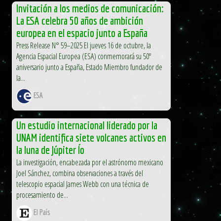
Invitación a los medios de comunicación:
La ESA celebra 50 años de ambición
europea en el espacio junto a España
Press Release N° 59–2025 El jueves 16 de octubre, la
Agencia Espacial Europea (ESA) conmemorará su 50º
aniversario junto a España, Estado Miembro fundador de
la...
ESA
Un estudio internacional liderado por la
UNAM identifica siete volcanes activos en
la luna de Júpiter Ío
La investigación, encabezada por el astrónomo mexicano
Joel Sánchez, combina observaciones a través del
telescopio espacial James Webb con una técnica de
procesamiento de...
El País