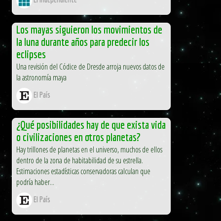
Los mayas siguieron los movimientos de
la luna durante años para predecir los
eclipses
Una revisión del Códice de Dresde arroja nuevos datos de
la astronomía maya
El País
¿Qué posibilidades hay de que exista vida
o civilizaciones en otros planetas?
Hay trillones de planetas en el universo, muchos de ellos
dentro de la zona de habitabilidad de su estrella.
Estimaciones estadísticas conservadoras calculan que
podría haber...
El País