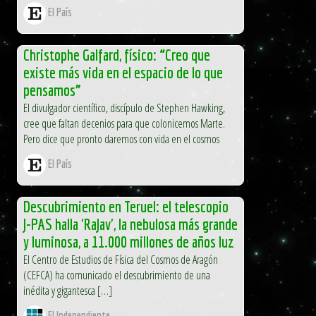
El País
Christophe Galfard, físico: “Creo que
existe más vida en el espacio de lo que
pensamos”
El divulgador científico, discípulo de Stephen Hawking,
cree que faltan decenios para que colonicemos Marte.
Pero dice que pronto daremos con vida en el cosmos
El País
Descubrimiento en Teruel: el telescopio
J-PAS halla 'RaJav', la nebulosa más grande
y luminosa, a 11.000 millones de años luz
El Centro de Estudios de Física del Cosmos de Aragón
(CEFCA) ha comunicado el descubrimiento de una
inédita y gigantesca […]
El Independiente