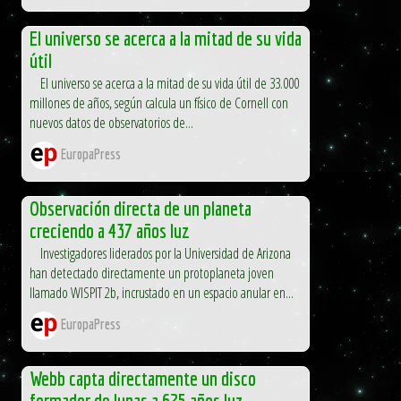
El universo se acerca a la mitad de su vida
útil
El universo se acerca a la mitad de su vida útil de 33.000
millones de años, según calcula un físico de Cornell con
nuevos datos de observatorios de...
EuropaPress
Observación directa de un planeta
creciendo a 437 años luz
Investigadores liderados por la Universidad de Arizona
han detectado directamente un protoplaneta joven
llamado WISPIT 2b, incrustado en un espacio anular en...
EuropaPress
Webb capta directamente un disco
formador de lunas a 625 años luz