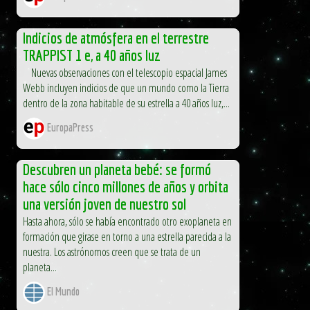
Indicios de atmósfera en el terrestre
TRAPPIST 1 e, a 40 años luz
Nuevas observaciones con el telescopio espacial James
Webb incluyen indicios de que un mundo como la Tierra
dentro de la zona habitable de su estrella a 40 años luz,...
EuropaPress
Descubren un planeta bebé: se formó
hace sólo cinco millones de años y orbita
una versión joven de nuestro sol
Hasta ahora, sólo se había encontrado otro exoplaneta en
formación que girase en torno a una estrella parecida a la
nuestra. Los astrónomos creen que se trata de un
planeta...
El Mundo