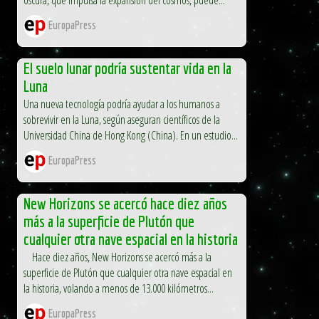
EuropaPress
El suelo lunar podría sustentar vida en la
Luna
Una nueva tecnología podría ayudar a los humanos a
sobrevivir en la Luna, según aseguran científicos de la
Universidad China de Hong Kong (China). En un estudio...
EuropaPress
New Horizons se acercó hace diez años
más a la superficie de Plutón que
cualquier otra nave espacial en la historia
Hace diez años, New Horizons se acercó más a la
superficie de Plutón que cualquier otra nave espacial en
la historia, volando a menos de 13.000 kilómetros...
EuropaPress