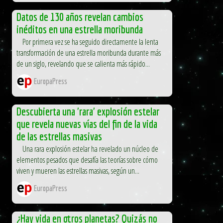
Datos de 130 años revelan cambios
inéditos en una estrella moribunda
Por primera vez se ha seguido directamente la lenta
transformación de una estrella moribunda durante más
de un siglo, revelando que se calienta más rápido...
EuropaPress
Descubierta una 'rara' explosión estelar
que revela nuevas vías del fin de la vida
de las estrellas masivas
Una rara explosión estelar ha revelado un núcleo de
elementos pesados que desafía las teorías sobre cómo
viven y mueren las estrellas masivas, según un...
EuropaPress
¿Hay vida en otros planetas? Quizás no