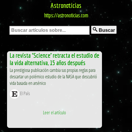
Astronoticias
https://astronoticias.com
Buscar
La revista ‘Science’ retracta el estudio de
la vida alternativa, 15 años después
La prestigiosa publicación cambia sus propias reglas para
descartar un polémico estudio de la NASA que descubrió
vida basada en arsénico
El País
Leer el artículo