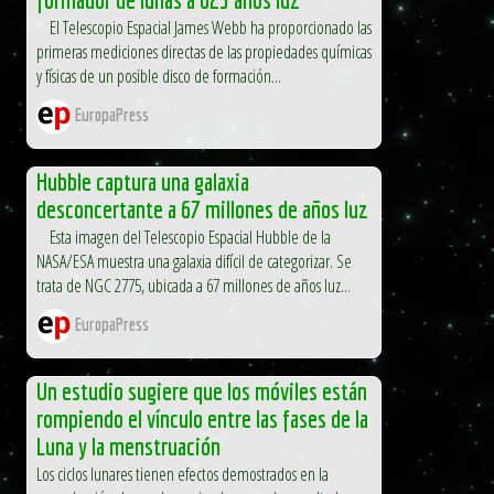
El Telescopio Espacial James Webb ha proporcionado las
primeras mediciones directas de las propiedades químicas
y físicas de un posible disco de formación...
EuropaPress
Hubble captura una galaxia
desconcertante a 67 millones de años luz
Esta imagen del Telescopio Espacial Hubble de la
NASA/ESA muestra una galaxia difícil de categorizar. Se
trata de NGC 2775, ubicada a 67 millones de años luz...
EuropaPress
Un estudio sugiere que los móviles están
rompiendo el vínculo entre las fases de la
Luna y la menstruación
Los ciclos lunares tienen efectos demostrados en la