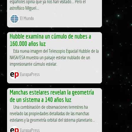
españoles opina que ya nos han visitado... Pero el
astrofísico Miguel...
El Mundo
Hubble examina un cúmulo de nubes a
160.000 años luz
Esta nueva imagen del Telescopio Espacial Hubble de la
NASA/ESA muestra un paisaje estelar nublado de un
impresionante cúmulo estelar.
EuropaPress
Manchas estelares revelan la geometría
de un sistema a 140 años luz
Una combinación de observaciones terrestres ha
revelado las propiedades detalladas de las manchas
estelares y la geometría orbital del sistema planetario...
EuropaPress