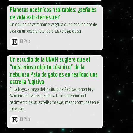
Planetas oceánicos habitables: ¿señales
de vida extraterrestre?
Un equipo de astrónomos asegura que tiene indicios de
vida en un exoplaneta, pero sus colegas dudan
El País
Un estudio de la UNAM sugiere que el
“misterioso objeto cósmico” de la
nebulosa Pata de gato es en realidad una
estrella fugitiva
El hallazgo, a cargo del Instituto de Radioastronomía y
Astrofísica en Morelia, suma a la comprensión del
nacimiento de las estrellas masivas, menos comunes en el
Universo...
El País