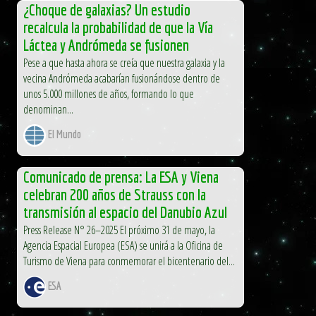
¿Choque de galaxias? Un estudio
recalcula la probabilidad de que la Vía
Láctea y Andrómeda se fusionen
Pese a que hasta ahora se creía que nuestra galaxia y la
vecina Andrómeda acabarían fusionándose dentro de
unos 5.000 millones de años, formando lo que
denominan...
El Mundo
Comunicado de prensa: La ESA y Viena
celebran 200 años de Strauss con la
transmisión al espacio del Danubio Azul
Press Release N° 26–2025 El próximo 31 de mayo, la
Agencia Espacial Europea (ESA) se unirá a la Oficina de
Turismo de Viena para conmemorar el bicentenario del...
ESA