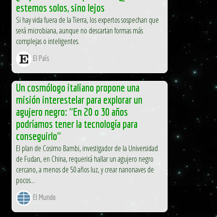
estemos solos, sino lejos
Si hay vida fuera de la Tierra, los expertos sospechan que
será microbiana, aunque no descartan formas más
complejas o inteligentes.
El País
Un cosmólogo italiano propone una
misión interestelar para explorar un
agujero negro: "En 20 o 30 años
podríamos tener la tecnología para
conseguirlo"
El plan de Cosimo Bambi, investigador de la Universidad
de Fudan, en China, requerirá hallar un agujero negro
cercano, a menos de 50 años luz, y crear nanonaves de
pocos...
El Mundo