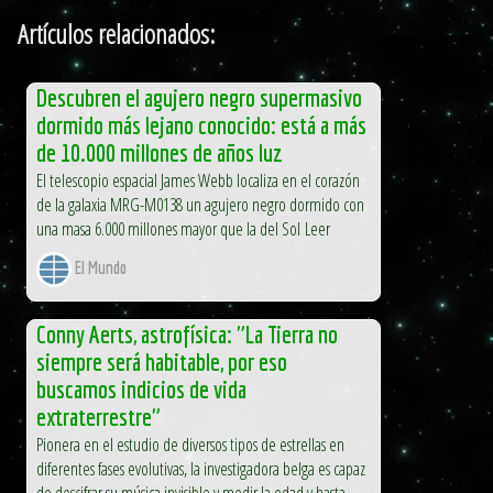
Artículos relacionados:
Descubren el agujero negro supermasivo
dormido más lejano conocido: está a más
de 10.000 millones de años luz
El telescopio espacial James Webb localiza en el corazón
de la galaxia MRG-M0138 un agujero negro dormido con
una masa 6.000 millones mayor que la del Sol Leer
El Mundo
Conny Aerts, astrofísica: "La Tierra no
siempre será habitable, por eso
buscamos indicios de vida
extraterrestre"
Pionera en el estudio de diversos tipos de estrellas en
diferentes fases evolutivas, la investigadora belga es capaz
de descifrar su música invisible y medir la edad y hasta...