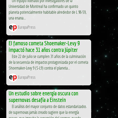
Un equipo liderado por investigadores de la
Universidad de Montreal ha confirmado un quinto
planeta potencialmente habitable alrededor de L 98-59,
una enana...
EuropaPress
El famoso cometa Shoemaker-Levy 9
impactó hace 31 años contra Júpiter
Este 22 de julio se cumplen 31 años de la culminación
de la secuencia de impactos protagonizada por el cometa
Shoemaker-Levy 9 (S-L9) contra el planeta...
EuropaPress
Un estudio sobre energía oscura con
supernovas desafía a Einstein
El análisis del mayor conjunto de datos estandarizados
de supernovas jamás creado sugiere que la energía
oscura, que impulsa la expansión del cosmos, puede...