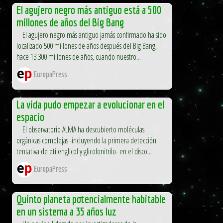
El agujero negro más antiguo está a 500
millones de años del Big Bang
El agujero negro más antiguo jamás confirmado ha sido
localizado 500 millones de años después del Big Bang,
hace 13.300 millones de años, cuando nuestro...
EuropaPress
La vida pudo empezar a evolucionar en el
espacio
El observatorio ALMA ha descubierto moléculas
orgánicas complejas -incluyendo la primera detección
tentativa de etilenglicol y glicolonitrilo- en el disco...
EuropaPress
Quinto planeta potencialmente habitable
en un sistema a 35 años luz