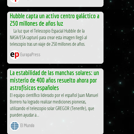
Hubble capta un activo centro galáctico a
250 millones de años luz
La luz que el Telescopio Espacial Hubble de la
NASA/ESA capturó para crear esta imagen llegó al
telescopio tras un viaje de 250 millones de años.
EuropaPress
La estabilidad de las manchas solares: un
misterio de 400 años resuelto ahora por
astrofísicos españoles
El equipo científico liderado por el español Juan Manuel
Borrero ha logrado realizar mediciones pioneras,
utilizando el telescopio solar GREGOR (Tenerife), que
pueden ayudar a...
El Mundo