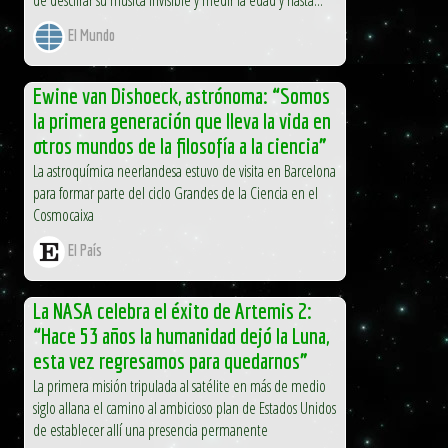
El Mundo
Ewine van Dishoeck, astrónoma: “Somos
la primera generación que lleva la vida en
otros mundos de la filosofía a la ciencia”
La astroquímica neerlandesa estuvo de visita en Barcelona
para formar parte del ciclo Grandes de la Ciencia en el
Cosmocaixa
El País
La NASA celebra el éxito de Artemis 2:
“Hace 53 años la humanidad dejó la Luna,
esta vez regresamos para quedarnos”
La primera misión tripulada al satélite en más de medio
siglo allana el camino al ambicioso plan de Estados Unidos
de establecer allí una presencia permanente