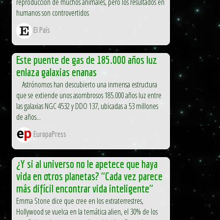
reproducción de muchos animales, pero los resultados en
humanos son controvertidos
El País
Este puente de gas de 185.000 años luz
enlaza galaxias enanas
Astrónomos han descubierto una inmensa estructura
que se extiende unos asombrosos 185.000 años luz entre
las galaxias NGC 4532 y DDO 137, ubicadas a 53 millones
de años...
EuropaPress
¿Y si al universo no le apetece que haya
vida en otros planetas? "Cada vez parece
más difícil encontrar vida inteligente"
Emma Stone dice que cree en los extraterrestres,
Hollywood se vuelca en la temática alien, el 30% de los