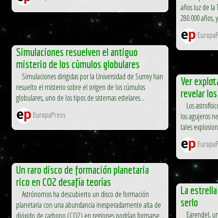
años luz de la 
280.000 años, 
EuropaP
Simulaciones resuelven el antiguo
misterio de los cúmulos globulares
Simulaciones dirigidas por la Universidad de Surrey han
Ver explot
resuelto el misterio sobre el origen de los cúmulos
revelar lo
globulares, uno de los tipos de sistemas estelares...
Los astrofísi
EuropaPress
los agujeros ne
tales explosio
EuropaP
Un raro disco de formación planetaria
rico en CO2 desafía teorías
La estrell
Astrónomos ha descubierto un disco de formación
serlo
planetaria con una abundancia inesperadamente alta de
Eärendel, un 
dióxido de carbono (CO2) en regiones podrían formarse...