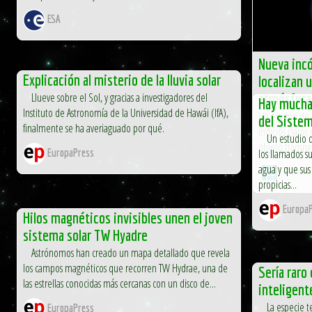
ESA
Nueva incó
Explicación al misterio de la lluvia solar
localizan 
Llueve sobre el Sol, y gracias a investigadores del
atmósfera
Hay mucha
Instituto de Astronomía de la Universidad de Hawái (IfA),
Un equipo de 
del Sistem
finalmente se ha averiaguado por qué.
indicios claro
Un estudio d
objeto transn
los llamados 
EuropaPress
agua y que sus
El Inde
propicias...
EuropaP
Hilos magnéticos invisibles unen el joven
sistema solar TW Hyadre
Astrónomos han creado un mapa detallado que revela
los campos magnéticos que recorren TW Hydrae, una de
Sería raro
las estrellas conocidas más cercanas con un disco de...
inteligent
La especie tec
EuropaPress