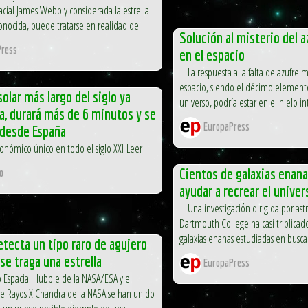
acial James Webb y considerada la estrella
onocida, puede tratarse en realidad de...
Solución al misterio del 
ress
en el espacio
La respuesta a la falta de azufre m
espacio, siendo el décimo elemen
solar más largo del siglo ya
universo, podría estar en el hielo int
a, durará más de 6 minutos y se
EuropaPress
 desde España
onómico único en todo el siglo XXI Leer
Cientos de galaxias enan
o
ayudar a recrear el univer
Una investigación dirigida por as
Dartmouth College ha casi triplica
galaxias enanas estudiadas en busca 
tecta un tipo raro de agujero
se traga una estrella
EuropaPress
Espacial Hubble de la NASA/ESA y el
e Rayos X Chandra de la NASA se han unido