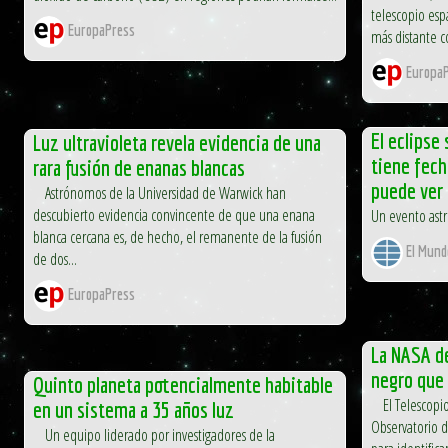
telescopio esp
EuropaPress
más distante c
EuropaP
El eclipse 
Luz ultravioleta revela evidencia de una
tiene fech
rara fusión de enanas blancas
puede ver
Astrónomos de la Universidad de Warwick han
descubierto evidencia convincente de que una enana
Un evento astr
blanca cercana es, de hecho, el remanente de la fusión
El Mund
de dos...
EuropaPress
La NASA de
negro que 
Quinto planeta potencialmente habitable
El Telescopio 
en un sistema a 35 años luz
Observatorio d
Un equipo liderado por investigadores de la