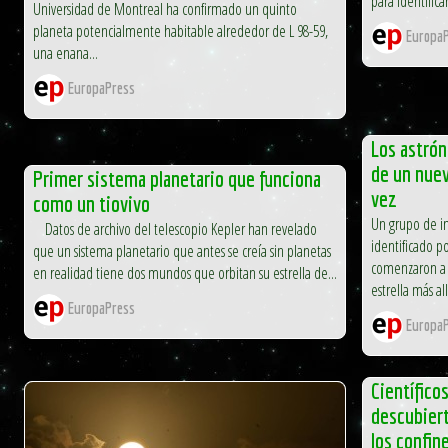
para identific
Universidad de Montreal ha confirmado un quinto
planeta potencialmente habitable alrededor de L 98-59,
EuropaP
una enana...
EuropaPress
Los astró
de un nuev
Primer sistema planetario que funciona
vez
como un tiovivo
Un grupo de in
Datos de archivo del telescopio Kepler han revelado
identificado 
que un sistema planetario que antes se creía sin planetas
comenzaron a 
en realidad tiene dos mundos que orbitan su estrella de...
estrella más al
EuropaPress
EuropaP
Científico
descubier
los confin