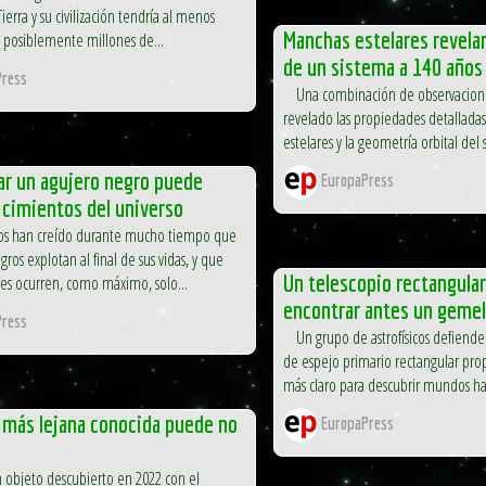
Tierra y su civilización tendría al menos
Manchas estelares revela
y posiblemente millones de...
de un sistema a 140 años
ress
Una combinación de observaciones
revelado las propiedades detallada
estelares y la geometría orbital del 
ar un agujero negro puede
EuropaPress
s cimientos del universo
cos han creído durante mucho tiempo que
gros explotan al final de sus vidas, y que
Un telescopio rectangula
nes ocurren, como máximo, solo...
encontrar antes un gemelo
ress
Un grupo de astrofísicos defiende 
de espejo primario rectangular pr
más claro para descubrir mundos ha
a más lejana conocida puede no
EuropaPress
objeto descubierto en 2022 con el