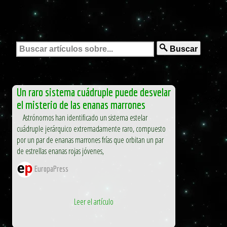
Buscar
Un raro sistema cuádruple puede desvelar
el misterio de las enanas marrones
Astrónomos han identificado un sistema estelar
cuádruple jerárquico extremadamente raro, compuesto
por un par de enanas marrones frías que orbitan un par
de estrellas enanas rojas jóvenes,
EuropaPress
Leer el artículo