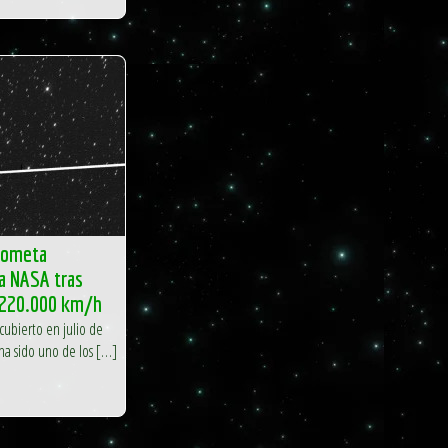
 cometa
la NASA tras
a 220.000 km/h
cubierto en julio de
 ha sido uno de los […]