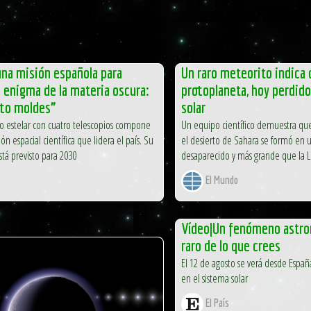
una misión española para
Un raro meteorito indica 
l enigma de la materia oscura:
protoplaneta, hoy perdido
to moldes”
solar
o estelar con cuatro telescopios compone
Un equipo científico demuestra que
ón espacial científica que lidera el país. Su
el desierto de Sahara se formó en 
tá previsto para 2030
desaparecido y más grande que la 
El Mundo
Vídeo|Un fenómeno astr
raro de lo que crees
El 12 de agosto se verá desde Esp
en el sistema solar
El País