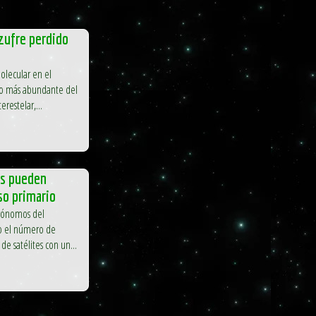
azufre perdido
olecular en el
to más abundante del
erestelar,...
as pueden
so primario
trónomos del
do el número de
de satélites con un...