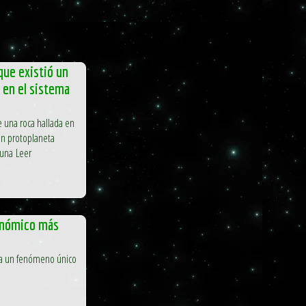
que existió un
 en el sistema
 una roca hallada en
un protoplaneta
Luna Leer
onómico más
aña un fenómeno único