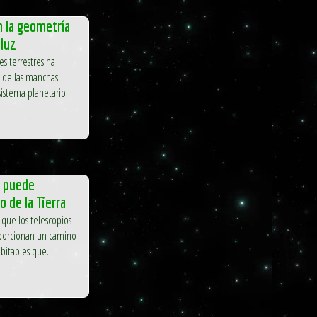
n la geometría
 luz
 terrestres ha
s de las manchas
sistema planetario...
r puede
 de la Tierra
que los telescopios
oporcionan un camino
bitables que...