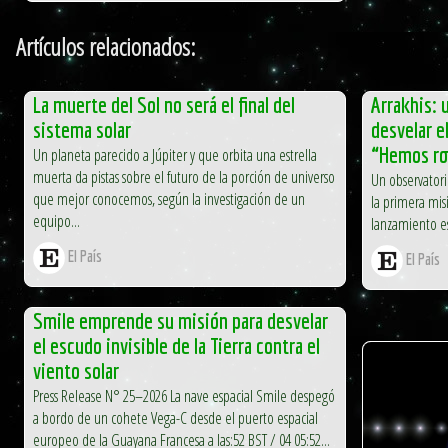
Artículos relacionados:
La muerte del Sol no será el final del
Arrakhis: 
sistema solar
desvelar e
“Hemos ro
Un planeta parecido a Júpiter y que orbita una estrella
muerta da pistas sobre el futuro de la porción de universo
Un observatori
que mejor conocemos, según la investigación de un
la primera misi
equipo...
lanzamiento es
El País
El País
Smile emprende su misión para desvelar
el escudo invisible de la Tierra contra el
viento solar
Press Release N° 25–2026 La nave espacial Smile despegó
a bordo de un cohete Vega-C desde el puerto espacial
europeo de la Guayana Francesa a las:52 BST / 04 05:52...