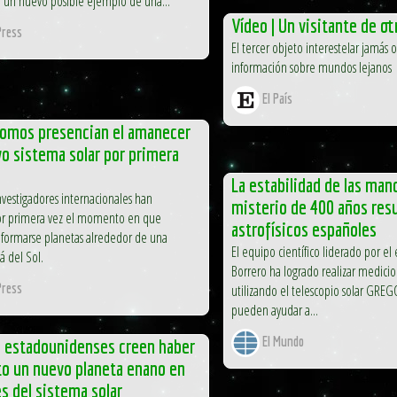
ar un nuevo posible ejemplo de una...
Vídeo | Un visitante de ot
ress
El tercer objeto interestelar jamás 
información sobre mundos lejanos
El País
nomos presencian el amanecer
o sistema solar por primera
La estabilidad de las man
vestigadores internacionales han
misterio de 400 años resu
por primera vez el momento en que
astrofísicos españoles
formarse planetas alrededor de una
El equipo científico liderado por e
lá del Sol.
Borrero ha logrado realizar medicio
ress
utilizando el telescopio solar GREG
pueden ayudar a...
El Mundo
s estadounidenses creen haber
to un nuevo planeta enano en
es del sistema solar