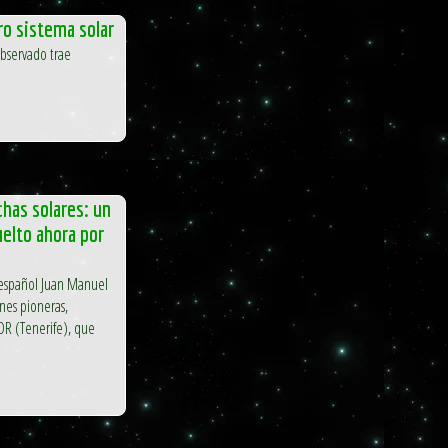
ro sistema solar
observado trae
chas solares: un
elto ahora por
l español Juan Manuel
nes pioneras,
OR (Tenerife), que