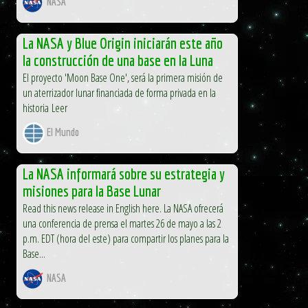
NASA
La NASA y Blue Origin iniciarán este año
la construcción de una base en la Luna
El proyecto 'Moon Base One', será la primera misión de
un aterrizador lunar financiada de forma privada en la
historia Leer
El Mundo
La NASA informará sobre su estrategia y
misiones para la Base Lunar
Read this news release in English here. La NASA ofrecerá
una conferencia de prensa el martes 26 de mayo a las 2
p.m. EDT (hora del este) para compartir los planes para la
Base...
NASA