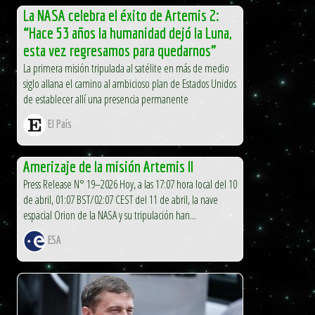
La NASA celebra el éxito de Artemis 2:
“Hace 53 años la humanidad dejó la Luna,
esta vez regresamos para quedarnos”
La primera misión tripulada al satélite en más de medio
siglo allana el camino al ambicioso plan de Estados Unidos
de establecer allí una presencia permanente
El País
Amerizaje de la misión Artemis II
Press Release N° 19–2026 Hoy, a las 17:07 hora local del 10
de abril, 01:07 BST/02:07 CEST del 11 de abril, la nave
espacial Orion de la NASA y su tripulación han...
ESA