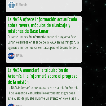
El Mundo
La NASA ofrece información actualizada
sobre rovers, módulos de alunizaje y
misiones de Base Lunar
Durante una sesión informativa sobre el programa Base
Lunar, celebrada en la sede de la NASA en Washington, la
agencia anunció nuevos contratos para el desarrollo de...
NASA
La NASA anunciará la tripulación de
Artemis III e informará sobre el progreso
de la misión
La NASA informará sobre los avances de la misión Artemis
III de la agencia y anunciará los astronautas asignados a
este vuelo de prueba durante un evento en vivo a las 11...