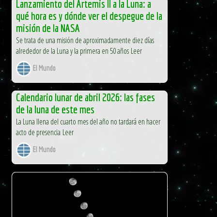
Lanzamiento del Artemis II a la Luna: a
qué hora es y dónde ver el despegue de la
misión de la NASA
Se trata de una misión de aproximadamente diez días
alrededor de la Luna y la primera en 50 años Leer
El Mundo
Calendario lunar de abril 2026: las fases
de la luna de este mes
La Luna llena del cuarto mes del año no tardará en hacer
acto de presencia Leer
El Mundo