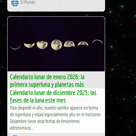
El Mundo
Calendario lunar de enero 2026: la
primera superluna y planetas más
brillantes
Calendario lunar de diciembre 2025: las
El primer mes de 2026 llegará acompañado de un
fases de la luna este mes
calendario lunar especialmente llamativo para los
Para despedir el año, nuestro satélite aparece en forma
observadores del cielo en España. […]
de superluna y estará especialmente alto en el horizonte.
Diciembre tiene otras fechas de fenómenos
El Independiente
astronómicos...