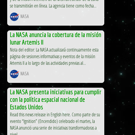
se transmitirán en línea. La agencia tiene como fecha...
NASA
La NASA anuncia la cobertura de la misión
lunar Artemis II
Nota del editor: La NASA actualizará continuamente esta
página de sesiones informativas y eventos de la misión
Artemis II a lo largo de las actividades previas al...
NASA
La NASA presenta iniciativas para cumplir
con la política espacial nacional de
Estados Unidos
Read this news release in English here. Como parte de su
evento “Ignition” (Encendido) celebrado el martes, la
NASA anunció una serie de iniciativas transformadoras a
nivel...