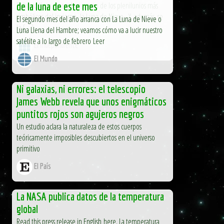
Febrero llega marcado por uno de los plenilunios más
de la luna de este mes
simbólicos del invierno -la Luna de Nieve-. Y, además, se
El segundo mes del año arranca con La Luna de Nieve o
le […]
Luna Llena del Hambre; veamos cómo va a lucir nuestro
satétite a lo largo de febrero Leer
El Independiente
El Mundo
Ni galaxias, ni errores: el telescopio
James Webb revela que unos enigmáticos
puntitos rojos son agujeros negros
Un estudio aclara la naturaleza de estos cuerpos
teóricamente imposibles descubiertos en el universo
primitivo
El País
La NASA publica datos de la temperatura
global
Read this press release in English here. La temperatura