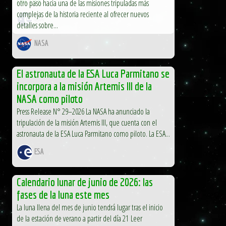
otro paso hacia una de las misiones tripuladas más
complejas de la historia reciente al ofrecer nuevos
ESA
detalles sobre...
NASA
El astronauta de la ESA Luca Parmitano se
incorpora a la misión Artemis III de la
NASA como piloto
Press Release N° 29–2026 La NASA ha anunciado la
tripulación de la misión Artemis III, que cuenta con el
astronauta de la ESA Luca Parmitano como piloto. La ESA...
ESA
Calendario lunar de junio de 2026: las
fases de la luna este mes
La luna llena del mes de junio tendrá lugar tras el inicio
de la estación de verano a partir del día 21 Leer