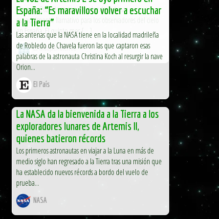
Mayo de 2026 llega con un calendario lunar
España: “Es maravilloso volver a escuchar
especialmente llamativo para los observadores del cielo
a la Tierra”
en España. El quinto mes […]
Las antenas que la NASA tiene en la localidad madrileña
de Robledo de Chavela fueron las que captaron esas
El Independiente
palabras de la astronauta Christina Koch al resurgir la nave
Orion...
El País
La NASA da la bienvenida a la Tierra a los
exploradores lunares de Artemis II,
quienes batieron récords
Los primeros astronautas en viajar a la Luna en más de
medio siglo han regresado a la Tierra tras una misión que
ha establecido nuevos récords a bordo del vuelo de
prueba...
NASA