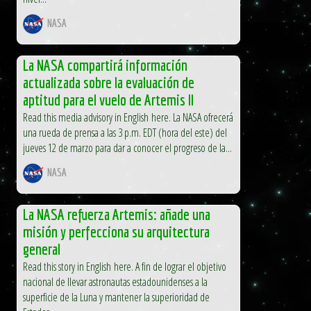
NASA
La NASA compartirá información
actualizada sobre la evaluación de
aptitud para el vuelo de Artemis II
Read this media advisory in English here. La NASA ofrecerá
una rueda de prensa a las 3 p.m. EDT (hora del este) del
jueves 12 de marzo para dar a conocer el progreso de la...
NASA
La NASA refuerza Artemis: añade una
misión y perfecciona su arquitectura
general
Read this story in English here. A fin de lograr el objetivo
nacional de llevar astronautas estadounidenses a la
superficie de la Luna y mantener la superioridad de