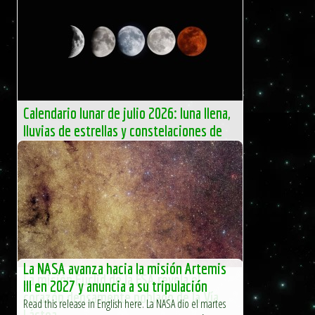
Calendario lunar de julio 2026: luna llena,
lluvias de estrellas y constelaciones de
verano
Con la reciente llegada del verano, las noches cálidas y los
cielos habitualmente despejados convierten a España en
un escenario […]
El Independiente
La NASA avanza hacia la misión Artemis
La misión Euclid de la ESA revela el
III en 2027 y anuncia a su tripulación
corazón densamente poblado de la Vía
Read this release in English here. La NASA dio el martes
Láctea.