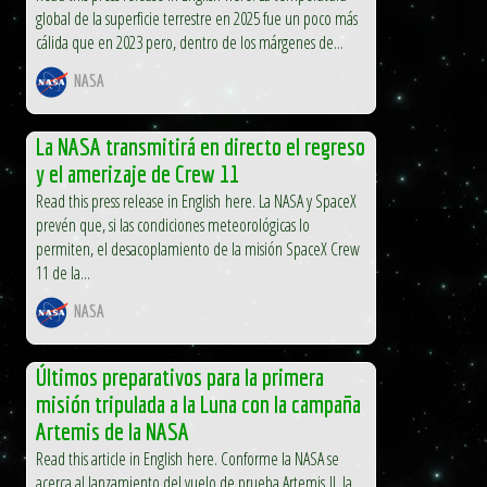
global de la superficie terrestre en 2025 fue un poco más
cálida que en 2023 pero, dentro de los márgenes de...
NASA
La NASA transmitirá en directo el regreso
y el amerizaje de Crew 11
Read this press release in English here. La NASA y SpaceX
prevén que, si las condiciones meteorológicas lo
permiten, el desacoplamiento de la misión SpaceX Crew
11 de la...
NASA
Últimos preparativos para la primera
misión tripulada a la Luna con la campaña
Artemis de la NASA
Read this article in English here. Conforme la NASA se
acerca al lanzamiento del vuelo de prueba Artemis II, la