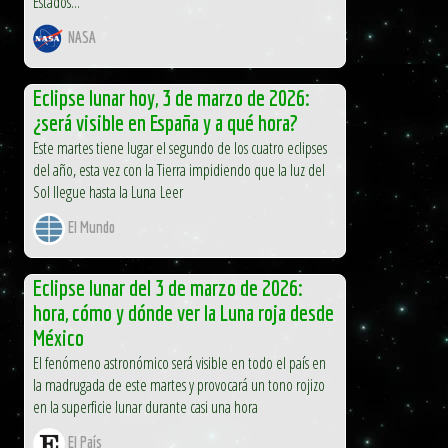
Estados...
NASA
Eclipse lunar hoy, 3 de marzo de 2026:
¿será visible en España y a qué hora?
Este martes tiene lugar el segundo de los cuatro eclipses
del año, esta vez con la Tierra impidiendo que la luz del
Sol llegue hasta la Luna Leer
El Mundo
Eclipse lunar del 3 de marzo de 2026:
hora, cómo y dónde ver la Luna roja desde
México
El fenómeno astronómico será visible en todo el país en
la madrugada de este martes y provocará un tono rojizo
en la superficie lunar durante casi una hora
El País