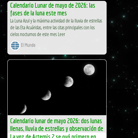
Calendario Lunar de mayo de 2026: las
fases de la luna este mes
La Luna Azul y la máxima actividad de la lluvia de estrellas
de las Eta Acuáridas, entre las citas principales con los
cielos nocturnos de este mes Leer
El Mundo
Calendario lunar de mayo 2026: dos lunas
llenas, lluvia de estrellas y observación de
planetas
La voz de Artemis 2 se oyó primero en