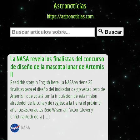
Astronoticias
https://astronoticias.com
Buscar
La NASA revela los finalistas del concurso
de diseño de la mascota lunar de Artemis
II
Read this story in English here. La NASA ya tiene 25
finalistas para el diseño del indicador de gravedad cero de
Artemis II que volará con la tripulación de esta misión
alrededor de la Luna y de regreso a la Tierra el próximo
año. Los astronautas Reid Wiseman, Victor Glover y
Christina Koch de la […]
NASA