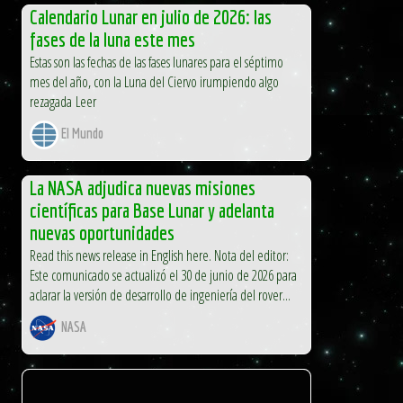
Calendario Lunar en julio de 2026: las
fases de la luna este mes
Estas son las fechas de las fases lunares para el séptimo
mes del año, con la Luna del Ciervo irumpiendo algo
rezagada Leer
El Mundo
La NASA adjudica nuevas misiones
científicas para Base Lunar y adelanta
nuevas oportunidades
Read this news release in English here. Nota del editor:
Este comunicado se actualizó el 30 de junio de 2026 para
aclarar la versión de desarrollo de ingeniería del rover...
NASA