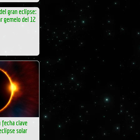
del gran eclipse:
lar gemelo del 12
a fecha clave
eclipse solar