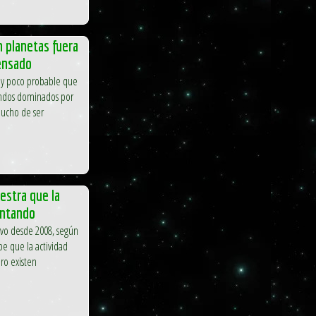
 planetas fuera
pensado
y poco probable que
ndos dominados por
mucho de ser
estra que la
entando
tivo desde 2008, según
e que la actividad
ero existen