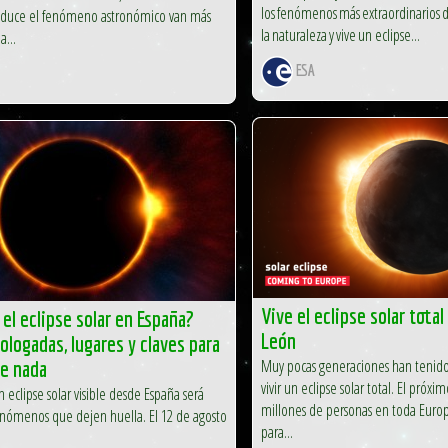
los fenómenos más extraordinarios 
oduce el fenómeno astronómico van más
la naturaleza y vive un eclipse...
a...
ESA
Vive el eclipse solar total
el eclipse solar en España?
León
logadas, lugares y claves para
Muy pocas generaciones han tenido
te nada
vivir un eclipse solar total. El próxi
 eclipse solar visible desde España será
millones de personas en toda Europ
enómenos que dejen huella. El 12 de agosto
para...