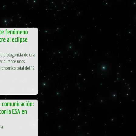
ante fenómeno
re al eclipse
 la protagonista de una
er durante unos
ronómico total del 12
e comunicación:
 con la ESA en
la