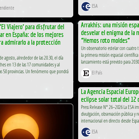
ESA
pendiente
Arrakhis: una misión espa
‘El Viajero’ para disfrutar del
desvelar el enigma de la 
lar en España: de los mejores
“Hemos roto moldes”
ra admirarlo a la protección
Un observatorio estelar con cuatro
la primera misión espacial científica
e agosto, alrededor de las 20.30, el día
lanzamiento está previsto para 2030
hes en 13 de las 17 comunidades y al
as 50 provincias. Un fenómeno que pondrá
El País
La Agencia Espacial Europ
eclipse solar total del 12
Press Release N° 26–2026 La ESA im
divulgación, observación pública y 
internacional en directo desde Espa
ESA