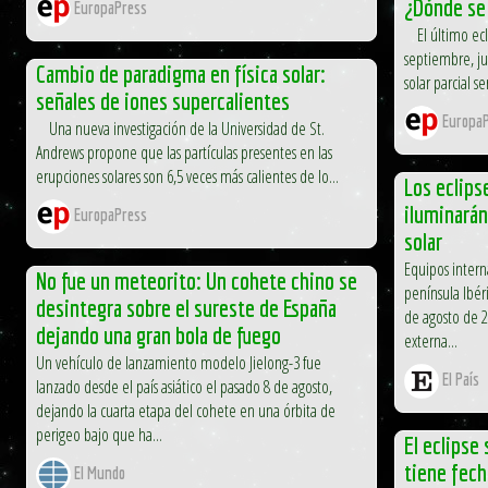
¿Dónde se
EuropaPress
El último ecli
septiembre, ju
Cambio de paradigma en física solar:
solar parcial s
señales de iones supercalientes
EuropaP
Una nueva investigación de la Universidad de St.
Andrews propone que las partículas presentes en las
erupciones solares son 6,5 veces más calientes de lo...
Los eclips
iluminarán
EuropaPress
solar
Equipos interna
No fue un meteorito: Un cohete chino se
península Ibér
desintegra sobre el sureste de España
de agosto de 2
dejando una gran bola de fuego
externa...
Un vehículo de lanzamiento modelo Jielong-3 fue
El País
lanzado desde el país asiático el pasado 8 de agosto,
dejando la cuarta etapa del cohete en una órbita de
perigeo bajo que ha...
El eclipse 
tiene fech
El Mundo