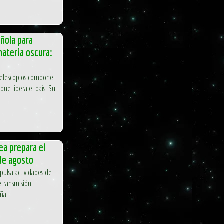
ñola para
materia oscura:
 telescopios compone
 que lidera el país. Su
ea prepara el
 de agosto
pulsa actividades de
retransmisión
ña.