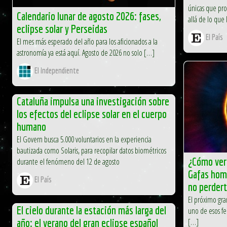
únicas que pr
Calendario lunar de agosto 2026: fases,
allá de lo que l
eclipse solar y Perseidas
El País
El mes más esperado del año para los aficionados a la
astronomía ya está aquí. Agosto de 2026 no solo […]
El Independiente
Cataluña impulsa una investigación sobre
los efectos del eclipse solar en el cuerpo
humano
El Govern busca 5.000 voluntarios en la experiencia
bautizada como Solaris, para recopilar datos biométricos
¿Cómo ver 
durante el fenómeno del 12 de agosto
Gafas homo
El País
no perder
El próximo gran
El cielo durante la estación más larga del
uno de esos f
año: el verano del gran eclipse español
[…]