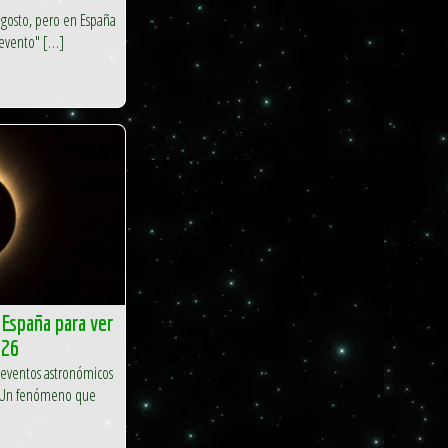
agosto, pero en España
 evento" […]
 España para ver
026
os eventos astronómicos
. Un fenómeno que