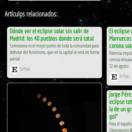
Artículos relacionados:
Dónde ver el eclipse solar sin salir de
El eclipse
Madrid: los 40 pueblos donde será total
Marruecos 
corona sol
Somosierra es el mejor punto de toda la comunidad para
disfrutar del fenómeno, que en la capital se verá de forma
Palencia impul
parcial
ciencia vincul
12 de agosto
El País
El País
Jorge Pére
eclipse tot
la de un gr
gol”
Para el españo
Observatorio N