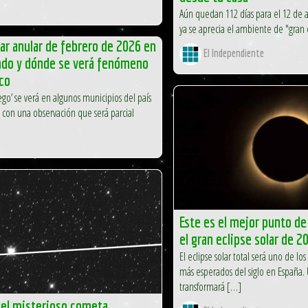
Aún quedan 112 días para el 12 de 
ya se aprecia el ambiente de "gran
lar anular de febrero de 2026 en
El Independiente
ándo y dónde se verá fenómeno
co
uego’ se verá en algunos municipios del país
con una observación que será parcial
Este es el mejor punto de
el gran eclipse solar de 2
El eclipse solar total será uno de l
más esperados del siglo en España
transformará […]
 el misterioso cometa