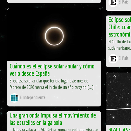
El País
Eclipse so
Chile: cu
astronómi
El ‘anillo de f
sudamericano, 
El País
Cuándo es el eclipse solar anular y cómo
verlo desde España
El eclipse solar anular que tendrá lugar este mes de
febrero de 2026 marca el inicio de un año cargado […]
El Independiente
Una gran onda impulsa el movimiento de
las estrellas en la galaxia
3I/ATLAS:
Nuestra galaxia, la Vía Láctea, nunca se detiene: gira y se