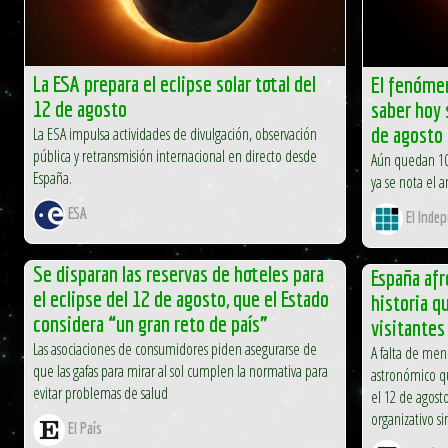
La ESA prepara el eclipse solar total del
El fenómen
12 de agosto
saber hoy s
de agosto
La ESA impulsa actividades de divulgación, observación
pública y retransmisión internacional en directo desde
Aún quedan 105
España.
ya se nota el
ESA
El Inde
Se disparan las reservas de hoteles para
España afr
el eclipse del 12 de agosto, que el Estado
historia q
considera “un gran reto de país”
visitantes
Las asociaciones de consumidores piden asegurarse de
A falta de me
que las gafas para mirar al sol cumplen la normativa para
astronómico q
evitar problemas de salud
el 12 de agosto
organizativo sin
El País