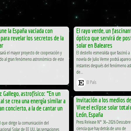
 une la España vaciada con
El rayo verde, un fascin
para revelar los secretos de la
óptico que servirá de post
ar
solar en Baleares
sará el mayor proyecto de cooperación y
El destello esmeralda que fascinó a
ado al gran fenómeno astronómico de este
novela de Julio Verne podrá aparec
instantes después del fenómeno ast
de...
El País
z Gallego, astrofísico: “En un
Invitación a los medios d
al se crea una energía similar a
Vive el eclipse solar total
an concierto, a la de cantar un
León, España
Press Release N° 36–2026 Descubre 
l que dirige la comunicación del
ciencia que hay detrás de uno de
acional Solar de EE UU, las sensaciones