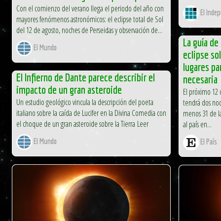
Con el comienzo del verano llega el periodo del año con
El Inde
mayores fenómenos astronómicos: el eclipse total de Sol
del 12 de agosto, noches de Perseidas y observación de...
La guía de 
El Mundo
eclipse so
lugares pa
El Infierno de Dante parece describir el
necesaria
impacto de un gran asteroide
El próximo 12 d
Un estudio geológico vincula la descripción del poeta
tendrá dos noc
italiano sobre la caída de Lucifer en la Divina Comedia con
menos 31 de l
el choque de un gran asteroide sobre la Tierra Leer
al país en...
El Mundo
El País