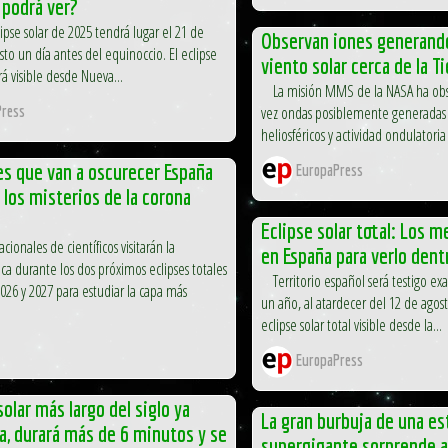
 podrá ver?
pse solar de 2025 tendrá lugar el 21 de
Observan iones generando
sto un día antes del equinoccio. El eclipse
viento solar cerca de la Ti
erá visible desde Nueva...
La misión MMS de la NASA ha obs
vez ondas posiblemente generadas 
ress
heliosféricos y actividad ondulatoria
es que van a oscurecer España
EuropaPress
 los misterios de la corona
Eclipse solar total: Los m
cionales de científicos visitarán la
en España para verlo dent
ica durante los dos próximos eclipses totales
Territorio español será testigo e
026 y 2027 para estudiar la capa más
un año, al atardecer del 12 de agos
eclipse solar total visible desde la...
EuropaPress
solar más largo del siglo ya
La gran burbuja de una est
a, durará más de 6 minutos y se
supergigante sorprende a