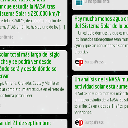
El Independiente
ar que estudia la NASA tras
Sistema Solar a 220.000 km/h
Hay mucha menos agua en
restelar 3I/ATLAS, descubierto en julio de
del Sistema Solar de lo 
stema ATLAS en Chile, ha sido uno de los […]
Un estudio demuestra que es mu
pendiente
los llamados subneptunos sean mu
agua y que sus condiciones distan 
propicias...
solar total más largo del siglo
echa y se podrá ver desde
EuropaPress
ándo será y desde dónde se
ervar
Un análisis de la NASA mu
ga, Almería, Granada, Ceuta y Melilla se
actividad solar está aum
lar completo, mientras que en el resto de
El Sol se ha vuelto cada vez más ac
 de forma parcial Leer
un nuevo estudio de la NASA. Se sab
solar fluctúa en ciclos de 11 años, p
o
variaciones...
lar del 21 de septiembre:
EuropaPress