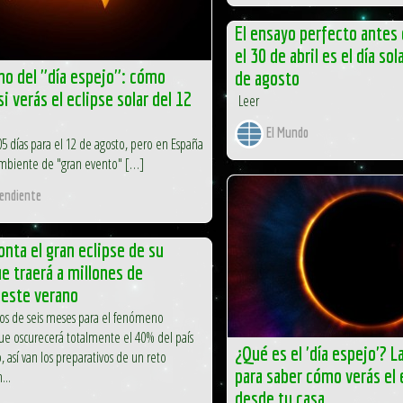
El ensayo perfecto antes 
el 30 de abril es el día so
o del "día espejo": cómo
de agosto
i verás el eclipse solar del 12
Leer
El Mundo
 días para el 12 de agosto, pero en España
 ambiente de "gran evento" […]
pendiente
onta el gran eclipse de su
ue traerá a millones de
 este verano
nos de seis meses para el fenómeno
ue oscurecerá totalmente el 40% del país
¿Qué es el 'día espejo'? L
, así van los preparativos de un reto
para saber cómo verás el 
...
desde tu casa