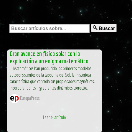
Buscar
Gran avance en física solar con la
explicación a un enigma matemático
Matemáticos han producido los primeros modelos
autoconsistentes de la tacoclina del Sol, la misteriosa
característica que controla sus propiedades magnéticas,
incorporando los ingredientes dinámicos correctos.
EuropaPress
Leer el artículo