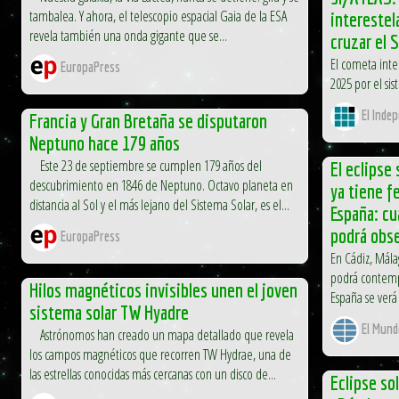
tambalea. Y ahora, el telescopio espacial Gaia de la ESA
interestel
revela también una onda gigante que se...
cruzar el 
El cometa inte
EuropaPress
2025 por el si
El Inde
Francia y Gran Bretaña se disputaron
Neptuno hace 179 años
Este 23 de septiembre se cumplen 179 años del
El eclipse 
descubrimiento en 1846 de Neptuno. Octavo planeta en
ya tiene f
distancia al Sol y el más lejano del Sistema Solar, es el...
España: cu
podrá obs
EuropaPress
En Cádiz, Mála
podrá contemp
Hilos magnéticos invisibles unen el joven
España se verá
sistema solar TW Hyadre
El Mund
Astrónomos han creado un mapa detallado que revela
los campos magnéticos que recorren TW Hydrae, una de
las estrellas conocidas más cercanas con un disco de...
Eclipse so