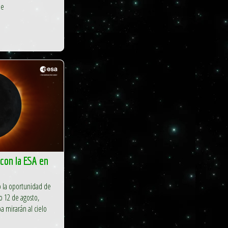
de
 con la ESA en
 la oportunidad de
mo 12 de agosto,
a mirarán al cielo