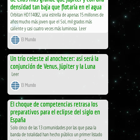
excepcional que apenas tiene precedentes recientes: tres
densidad tan baja que flotaría en el agua
eclipses solares consecutivos. Dos […]
Orbitan HD114082, una estrella de apenas 15 millones de
años mucho más joven que el Sol, mil grados más
El Independiente
caliente y casi cuatro veces más luminosa. Leer
El Mundo
Un trío celeste al anochecer: así será la
conjunción de Venus, Júpiter y la Luna
Leer
El Mundo
El choque de competencias retrasa los
preparativos para el eclipse del siglo en
España
Solo cinco de las 13 comunidades por las que pasa la
banda de totalidad han hecho público un primer listado