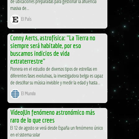
de ubicaciones preparadas para gestionar la afluencia
masiva de...
El País
Conny Aerts, astrofísica: "La Tierra no
siempre será habitable, por eso
buscamos indicios de vida
extraterrestre"
Pionera en el estudio de diversos tipos de estrellas en
diferentes fases evolutivas, la investigadora belga es capaz
de descifrar su música invisible y medir la edad y hasta...
El Mundo
Vídeo|Un fenómeno astronómico más
raro de lo que crees
El 12 de agosto se verá desde España un fenómeno único
en el sistema solar