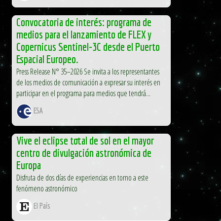
Convocatoria de interés: programa de
medios para el lanzamiento de FLEX y
Copernicus Sentinel-3C desde el Puerto
Espacial Europeo.
Press Release N° 35–2026 Se invita a los representantes
de los medios de comunicación a expresar su interés en
participar en el programa para medios que tendrá...
ESA
Vive el eclipse total de sol en el mayor
centro de divulgación astronómica de
Europa
Disfruta de dos días de experiencias en torno a este
fenómeno astronómico
El País