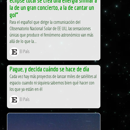
eclipse total se crea una energía similar a
la de un gran concierto, a la de cantar un
gol”
Para el español que dirige la comunicación del
Observatorio Nacional Solar de EE UU, las sensaciones
únicas que produce el fenómeno astronómico van más
allá de lo que la...
El País
Pague, y decida cuándo se hace de día
Cada vez hay más proyectos de lanzar miles de satélites al
espacio cuando ni siquiera sabemos bien qué hacer con
los que ya están en él
El País