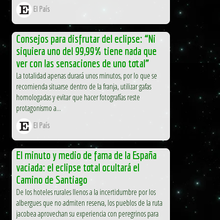
El País
Consejos para disfrutar del eclipse: “Ni
siquiera uno del 99,99% tiene nada que
ver con las sensaciones de uno total”
La totalidad apenas durará unos minutos, por lo que se
recomienda situarse dentro de la franja, utilizar gafas
homologadas y evitar que hacer fotografías reste
protagonismo a...
El País
El minuto y medio de fama de la España
vaciada: el eclipse total ocultará el
Camino de Santiago
De los hoteles rurales llenos a la incertidumbre por los
albergues que no admiten reserva, los pueblos de la ruta
jacobea aprovechan su experiencia con peregrinos para