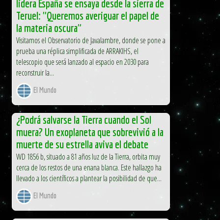
lidera España se ensaya desde la sierra de
Teruel: "Queremos averiguar el papel de
la materia oscura"
Visitamos el Observatorio de Javalambre, donde se pone a
prueba una réplica simplificada de ARRAKIHS, el
telescopio que será lanzado al espacio en 2030 para
reconstruir la...
El Mundo
¿Podrá salvarse la Tierra cuando el Sol
muera? Un exoplaneta que sobrevivió a la
muerte de su estrella aviva el debate
WD 1856 b, situado a 81 años luz de la Tierra, orbita muy
cerca de los restos de una enana blanca. Este hallazgo ha
llevado a los científicos a plantear la posibilidad de que...
El Mundo