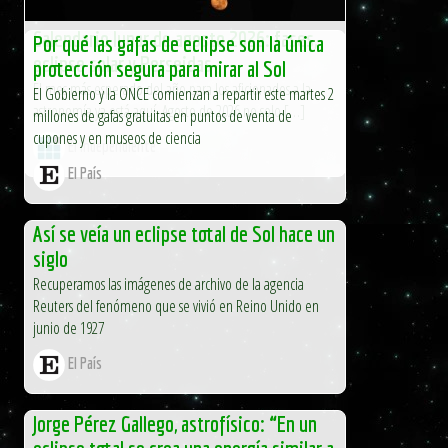
Calendario lunar de agosto 2026: fases,
Por qué las gafas de eclipse son la única
eclipse solar y Perseidas
protección segura para mirar al Sol
El mes más esperado del año para los aficionados a la
El Gobierno y la ONCE comienzan a repartir este martes 2
astronomía ya está aquí. Agosto de 2026 no solo […]
millones de gafas gratuitas en puntos de venta de
cupones y en museos de ciencia
El Independiente
El País
Así se veía un eclipse total de Sol hace un
siglo
Recuperamos las imágenes de archivo de la agencia
Reuters del fenómeno que se vivió en Reino Unido en
junio de 1927
El País
Jorge Pérez Gallego, astrofísico: “En un