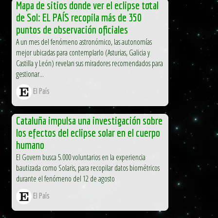
Mapa de sitios donde ver el eclipse total
de Sol: EL PAÍS recopila más de 350
puntos de observación oficiales
A un mes del fenómeno astronómico, las autonomías
mejor ubicadas para contemplarlo (Asturias, Galicia y
Castilla y León) revelan sus miradores recomendados para
gestionar...
El País
Cataluña impulsa una investigación sobre
los efectos del eclipse solar en el cuerpo
humano
El Govern busca 5.000 voluntarios en la experiencia
bautizada como Solaris, para recopilar datos biométricos
durante el fenómeno del 12 de agosto
El País