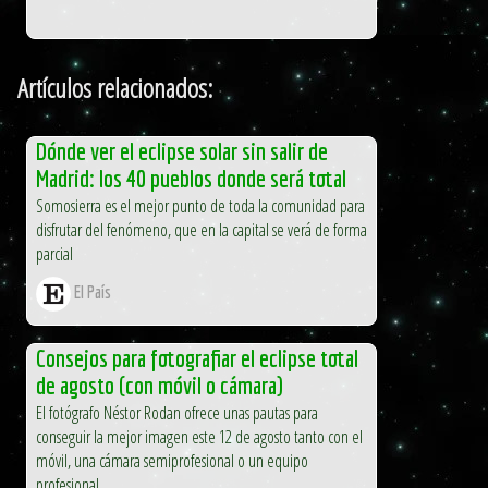
Artículos relacionados:
Dónde ver el eclipse solar sin salir de
Madrid: los 40 pueblos donde será total
Somosierra es el mejor punto de toda la comunidad para
disfrutar del fenómeno, que en la capital se verá de forma
parcial
El País
Consejos para fotografiar el eclipse total
de agosto (con móvil o cámara)
El fotógrafo Néstor Rodan ofrece unas pautas para
conseguir la mejor imagen este 12 de agosto tanto con el
móvil, una cámara semiprofesional o un equipo
profesional