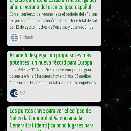
año: el verano del gran eclipse español
Con el comienzo del verano llega el periodo del año con
mayores fenómenos astronómicos: el eclipse total de Sol
del 12 de agosto, noches de Perseidas y observación de...
El Mundo
Ariane 6 despega con propulsores más
potentes: un nuevo récord para Europa
Press Release N° 32–2026 El cohete europeo de gran
potencia Ariane 6 ha puesto hoy en órbita 36 satélites
Amazon Leo. El lanzador contaba con cuatro propulsores...
ESA
Los puntos clave para ver el eclipse de
Sol en la Comunidad Valenciana: la
Generalitat identifica ocho lugares para