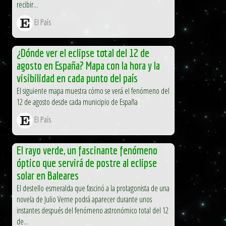
recibir...
El País
¿Dónde ver el eclipse total del 12 de
agosto en España? Mapa con la hora y la
visibilidad en cada punto del país
El siguiente mapa muestra cómo se verá el fenómeno del
12 de agosto desde cada municipio de España
El País
El rayo verde, un fascinante fenómeno
óptico que servirá de postre al eclipse
solar en Baleares
El destello esmeralda que fascinó a la protagonista de una
novela de Julio Verne podrá aparecer durante unos
instantes después del fenómeno astronómico total del 12
de...