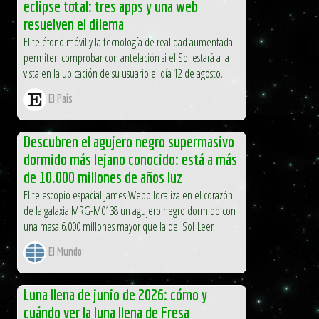
eclipse total: tres apps y una web
resuelven el dilema
El teléfono móvil y la tecnología de realidad aumentada
permiten comprobar con antelación si el Sol estará a la
vista en la ubicación de su usuario el día 12 de agosto...
El País
Descubren el agujero negro supermasivo
dormido más lejano conocido: está a más
de 10.000 millones de años luz
El telescopio espacial James Webb localiza en el corazón
de la galaxia MRG-M0138 un agujero negro dormido con
una masa 6.000 millones mayor que la del Sol Leer
El Mundo
Luna llena de junio de 2026: cómo y
cuándo ver la luna llena de Fresa