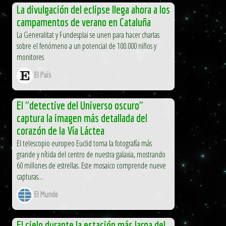
La divulgación del eclipse llega ahora a los
campamentos de verano en Cataluña
La Generalitat y Fundesplai se unen para hacer charlas
sobre el fenómeno a un potencial de 100.000 niños y
monitores
El País
El "detective del Universo oscuro"
captura la imagen más detallada del
corazón de la Vía Láctea
El telescopio europeo Euclid toma la fotografía más
grande y nítida del centro de nuestra galaxia, mostrando
60 millones de estrellas. Este mosaico comprende nueve
capturas...
El Mundo
El cielo durante la estación más larga del