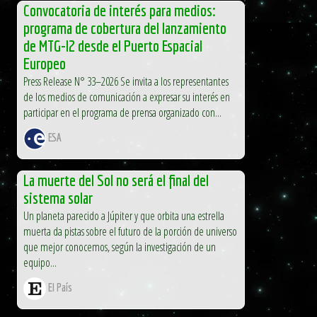
Convocatoria de interés para medios:
programa de cobertura del lanzamiento
de MTG-I2 desde el Puerto Espacial
Europeo
Press Release N° 33–2026 Se invita a los representantes
de los medios de comunicación a expresar su interés en
participar en el programa de prensa organizado con...
ESA
La muerte del Sol no será el final del
sistema solar
Un planeta parecido a Júpiter y que orbita una estrella
muerta da pistas sobre el futuro de la porción de universo
que mejor conocemos, según la investigación de un
equipo...
El País