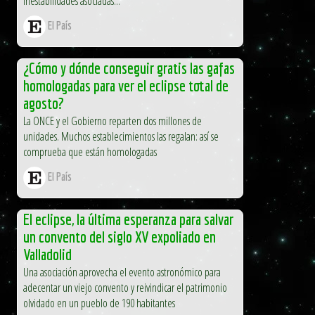
inestabilidades asociadas...
El País
¿Cómo y dónde conseguir gratis las gafas
homologadas para ver el eclipse total de
agosto?
La ONCE y el Gobierno reparten dos millones de
unidades. Muchos establecimientos las regalan: así se
comprueba que están homologadas
El País
El eclipse, la última esperanza para salvar
un convento del siglo XV expoliado en
Valladolid
Una asociación aprovecha el evento astronómico para
adecentar un viejo convento y reivindicar el patrimonio
olvidado en un pueblo de 190 habitantes