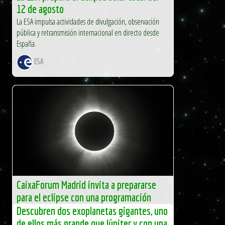
12 de agosto
La ESA impulsa actividades de divulgación, observación
pública y retransmisión internacional en directo desde
España.
ESA
CaixaForum Madrid invita a prepararse
para el eclipse con una programación
especial
Descubren dos exoplanetas gigantes, uno
España vivirá entre 2026 y 2028 una secuencia astronómica
de ellos más grande que Júpiter y con una