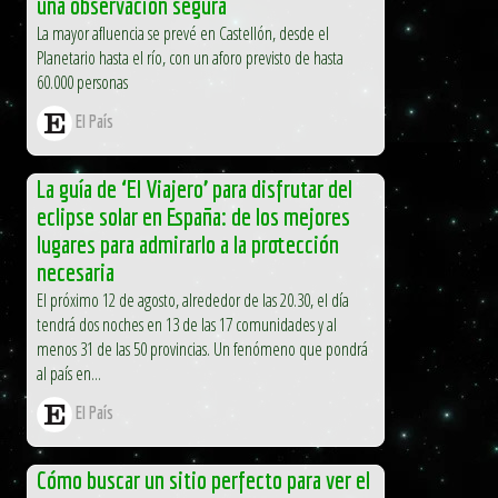
una observación segura
La mayor afluencia se prevé en Castellón, desde el
Planetario hasta el río, con un aforo previsto de hasta
60.000 personas
El País
La guía de ‘El Viajero’ para disfrutar del
eclipse solar en España: de los mejores
lugares para admirarlo a la protección
necesaria
El próximo 12 de agosto, alrededor de las 20.30, el día
tendrá dos noches en 13 de las 17 comunidades y al
menos 31 de las 50 provincias. Un fenómeno que pondrá
al país en...
El País
Cómo buscar un sitio perfecto para ver el