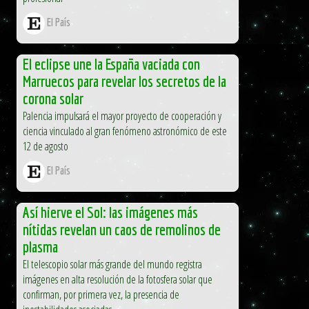
El País
El eclipse une la España vaciada con
Marruecos para revelar los secretos de la
corona solar
Palencia impulsará el mayor proyecto de cooperación y
ciencia vinculado al gran fenómeno astronómico de este
12 de agosto
El País
Así hierve el Sol: las imágenes más
nítidas revelan un caos de remolinos de
plasma
El telescopio solar más grande del mundo registra
imágenes en alta resolución de la fotosfera solar que
confirman, por primera vez, la presencia de