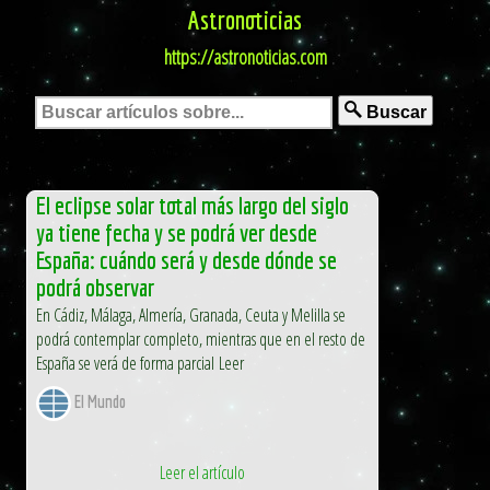
Astronoticias
https://astronoticias.com
Buscar
El eclipse solar total más largo del siglo
ya tiene fecha y se podrá ver desde
España: cuándo será y desde dónde se
podrá observar
En Cádiz, Málaga, Almería, Granada, Ceuta y Melilla se
podrá contemplar completo, mientras que en el resto de
España se verá de forma parcial Leer
El Mundo
Leer el artículo