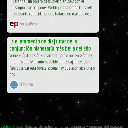
Eärendel, un objeto descubierto en 2022 con el
telescopio espacial James Webb y considerada la estrella
más distante conocida, puede tratarse en realidad de...
EuropaPress
Es el momento de disfrutar de la
conjunción planetaria más bella del año
Venus y Júpiter están sumamente próximos en Géminis,
mientras que Mercurio es visible a más baja elevación.
Para observar esta bonita escena hay que asomarse una o
dos...
El Mundo