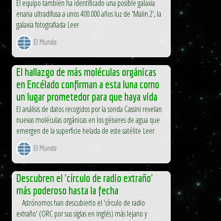
El equipo también ha identificado una posible galaxia
enana ultradifusa a unos 400.000 años luz de 'Malin 2', la
galaxia fotografiada Leer
El Mundo
El hallazgo de más moléculas orgánicas
en Encélado confirman a esta luna como
un lugar prometedor para que haya vida
El análisis de datos recogidos por la sonda Cassini revelan
nuevas moléculas orgánicas en los géiseres de agua que
emergen de la superficie helada de este satélite Leer
El Mundo
Descubren el 'círculo de radio extraño'
más poderoso hasta la fecha
Astrónomos han descubierto el 'círculo de radio
extraño' (ORC por sus siglas en inglés) más lejano y