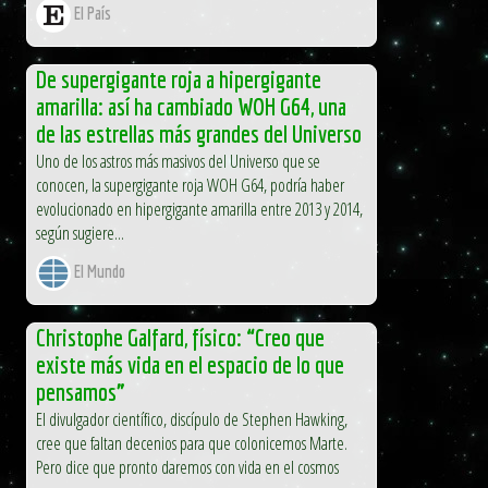
El País
De supergigante roja a hipergigante
amarilla: así ha cambiado WOH G64, una
de las estrellas más grandes del Universo
Uno de los astros más masivos del Universo que se
conocen, la supergigante roja WOH G64, podría haber
evolucionado en hipergigante amarilla entre 2013 y 2014,
según sugiere...
El Mundo
Christophe Galfard, físico: “Creo que
existe más vida en el espacio de lo que
pensamos”
El divulgador científico, discípulo de Stephen Hawking,
cree que faltan decenios para que colonicemos Marte.
Pero dice que pronto daremos con vida en el cosmos