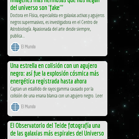
del universo son 'fake'"
Doctora en Física, especialista en galaxias activas y agujeros
negros supermasivos, es investigadora en el Centro de
Astrobiología. Apasionada del arte desde siempre,
publica...
El Mundo
Una estrella en colisión con un agujero
negro: así fue la explosión cósmica más
energética registrada hasta ahora
Captan un estallido de rayos gamma causado por la
colisión de una enana blanca con un agujero negro. Leer
El Mundo
El Observatorio del Teide fotografía una
de las galaxias más espirales del Universo