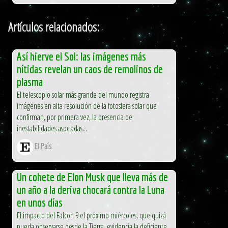
Artículos relacionados:
Así hierve el Sol: las imágenes más
nítidas revelan un caos de remolinos de
plasma
El telescopio solar más grande del mundo registra
imágenes en alta resolución de la fotosfera solar que
confirman, por primera vez, la presencia de
inestabilidades asociadas...
El País
Un cohete de Elon Musk que lleva más de
un año a la deriva chocará contra la Luna
en unos días
El impacto del Falcon 9 el próximo miércoles, que quizá
pueda observarse desde la Tierra, evidencia la deficiente