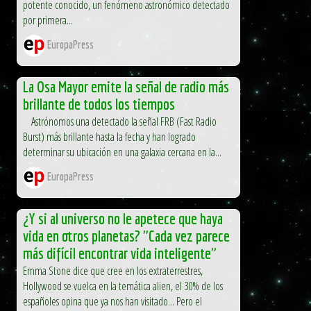
potente conocido, un fenómeno astronómico detectado
por primera...
EuropaPress
La Osa Mayor emite la señal de radio más
brillante de todos los tiempos
Astrónomos una detectado la señal FRB (Fast Radio
Burst) más brillante hasta la fecha y han logrado
determinar su ubicación en una galaxia cercana en la...
EuropaPress
¿Y si al universo no le apetece que haya
vida en otros planetas? "Cada vez parece
más difícil encontrar vida inteligente"
Emma Stone dice que cree en los extraterrestres,
Hollywood se vuelca en la temática alien, el 30% de los
españoles opina que ya nos han visitado... Pero el