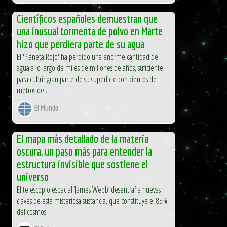
Científicos españoles demuestran que
una inusual tormenta de polvo en Marte
hizo que perdiera parte de su agua
El 'Planeta Rojo' ha perdido una enorme cantidad de
agua a lo largo de miles de millones de años, suficiente
para cubrir gran parte de su superficie con cientos de
metros de...
El Mundo
El mapa más detallado de la materia
oscura, un paso más para entender la
estructura invisible que sostiene el
universo
El telescopio espacial ‘James Webb’ desentraña nuevas
claves de esta misteriosa sustancia, que constituye el 85%
del cosmos