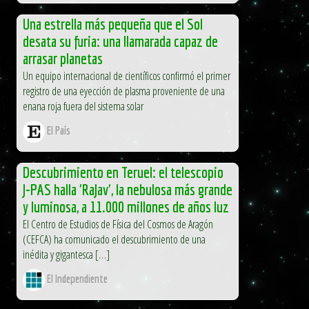
Una estrella más pequeña que el Sol
desata su furia: una llamarada capaz de
arrasar planetas
Un equipo internacional de científicos confirmó el primer
registro de una eyección de plasma proveniente de una
enana roja fuera del sistema solar
El País
Descubrimiento en Teruel: el telescopio
J-PAS halla 'RaJav', la nebulosa más grande
y luminosa, a 11.000 millones de años luz
El Centro de Estudios de Física del Cosmos de Aragón
(CEFCA) ha comunicado el descubrimiento de una
inédita y gigantesca […]
El Independiente