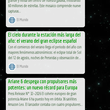
grande y nítida del centro de nuestra galaxia, mostrando
60 millones de estrellas. Este mosaico comprende nueve
capturas...
El Mundo
El cielo durante la estación más larga del
año: el verano del gran eclipse español
Con el comienzo del verano llega el periodo del año con
mayores fenómenos astronómicos: el eclipse total de Sol
del 12 de agosto, noches de Perseidas y observación de...
El Mundo
Ariane 6 despega con propulsores más
potentes: un nuevo récord para Europa
Press Release N° 32–2026 El cohete europeo de gran
potencia Ariane 6 ha puesto hoy en órbita 36 satélites
Amazon Leo. El lanzador contaba con cuatro propulsores...