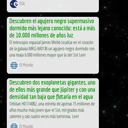
ESA
Descubren el agujero negro supermasivo
dormido más lejano conocido: está a más
de 10.000 millones de años luz
El telescopio espacial James Webb localiza en el corazón
de la galaxia MRG-M0138 un agujero negro dormido con
una masa 6.000 millones mayor que la del Sol Leer
El Mundo
Descubren dos exoplanetas gigantes, uno
de ellos más grande que Júpiter y con una
densidad tan baja que flotaría en el agua
Orbitan HD114082, una estrella de apenas 15 millones de
años mucho más joven que el Sol, mil grados más
caliente y casi cuatro veces más luminosa. Leer
El Mundo