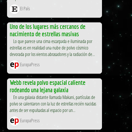
El País
Uno de los lugares más cercanos de
nacimiento de estrellas masivas
Lo que parece una cima escarpada e iluminada por
estrellas es en realidad una nube de polvo cósmico
devorada por los vientos abrasadores y la radiación de...
EuropaPress
Webb revela polvo espacial caliente
rodeando una lejana galaxia
En una galaxia distante llamada Makani, partículas de
polvo se calentaron con la luz de estrellas recién nacidas
antes de ser expulsadas al espacio por un...
EuropaPress