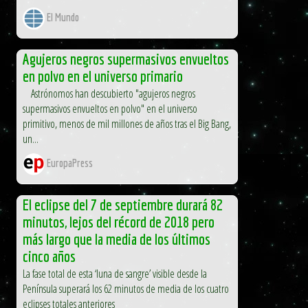
El Mundo
Agujeros negros supermasivos envueltos
en polvo en el universo primario
Astrónomos han descubierto "agujeros negros
supermasivos envueltos en polvo" en el universo
primitivo, menos de mil millones de años tras el Big Bang,
un...
EuropaPress
El eclipse del 7 de septiembre durará 82
minutos, lejos del récord de 2018 pero
más largo que la media de los últimos
cinco años
La fase total de esta ‘luna de sangre’ visible desde la
Península superará los 62 minutos de media de los cuatro
eclipses totales anteriores