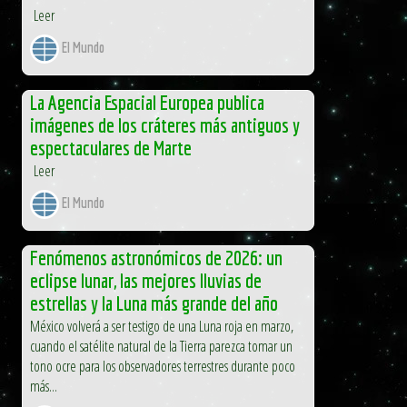
Leer
El Mundo
La Agencia Espacial Europea publica
imágenes de los cráteres más antiguos y
espectaculares de Marte
Leer
El Mundo
Fenómenos astronómicos de 2026: un
eclipse lunar, las mejores lluvias de
estrellas y la Luna más grande del año
México volverá a ser testigo de una Luna roja en marzo,
cuando el satélite natural de la Tierra parezca tomar un
tono ocre para los observadores terrestres durante poco
más...