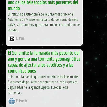
uno de los telescopios más potentes del
mundo
El Instituto de Astronomía de la Universidad Nacional
Autónoma de México forma parte del consorcio de siete
países, seis europeos, que buscan mejorar la medición de
la masa...
El País
El Sol emite la llamarada más potente del
año y genera una tormenta geomagnética
capaz de afectar a los satélites y a las
comunicaciones
La intensa llamarada que lanzó nuestra estrella el martes
fue precedida por otras dos potentes en los días previos.
Según advierte la Agencia Espacial Europea, esta
tormenta...
El Mundo