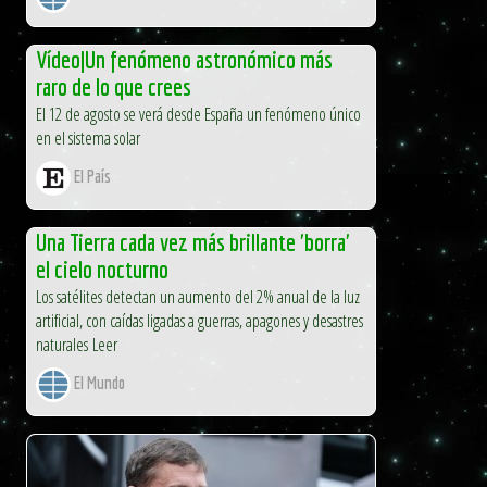
Vídeo|Un fenómeno astronómico más
raro de lo que crees
El 12 de agosto se verá desde España un fenómeno único
en el sistema solar
El País
Una Tierra cada vez más brillante 'borra'
el cielo nocturno
Los satélites detectan un aumento del 2% anual de la luz
artificial, con caídas ligadas a guerras, apagones y desastres
naturales Leer
El Mundo