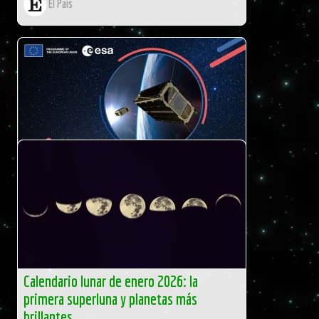
El País
Iniciativa Flight Ticket: más reservas para
volar con RFA One
ESA
Calendario lunar de enero 2026: la
primera superluna y planetas más
brillantes