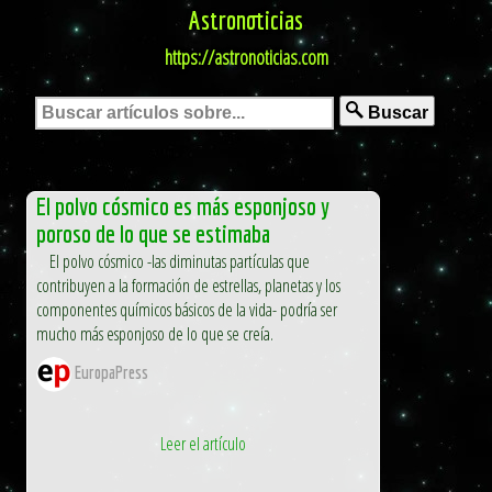
Astronoticias
https://astronoticias.com
Buscar
El polvo cósmico es más esponjoso y
poroso de lo que se estimaba
El polvo cósmico -las diminutas partículas que
contribuyen a la formación de estrellas, planetas y los
componentes químicos básicos de la vida- podría ser
mucho más esponjoso de lo que se creía.
EuropaPress
Leer el artículo