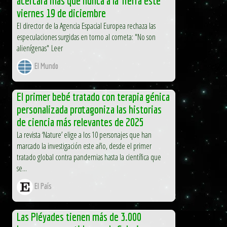
acercará más que nunca a la Tierra este
viernes 19 de diciembre
El director de la Agencia Espacial Europea rechaza las
especulaciones surgidas en torno al cometa: "No son
alienígenas" Leer
El Mundo
El primer bebé tratado con terapia génica
personalizada protagoniza las historias
de ciencia más relevantes de 2025
La revista ‘Nature’ elige a los 10 personajes que han
marcado la investigación este año, desde el primer
tratado global contra pandemias hasta la científica que
se...
El País
Las Pléyades tienen más de 3.000