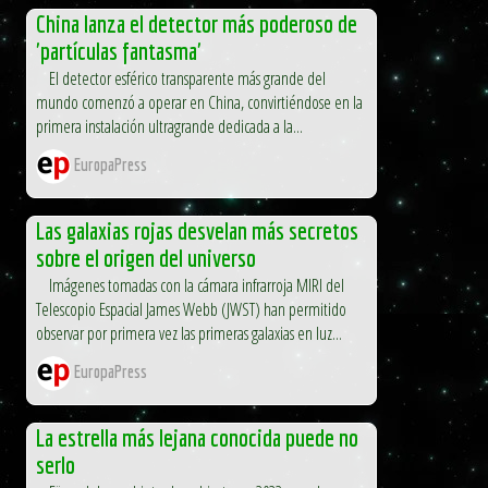
China lanza el detector más poderoso de
'partículas fantasma'
El detector esférico transparente más grande del
mundo comenzó a operar en China, convirtiéndose en la
primera instalación ultragrande dedicada a la...
EuropaPress
Las galaxias rojas desvelan más secretos
sobre el origen del universo
Imágenes tomadas con la cámara infrarroja MIRI del
Telescopio Espacial James Webb (JWST) han permitido
observar por primera vez las primeras galaxias en luz...
EuropaPress
La estrella más lejana conocida puede no
serlo