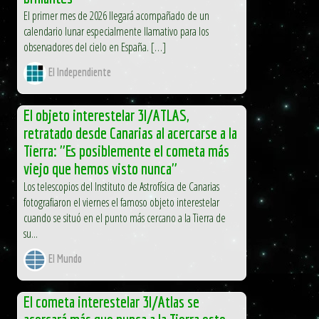
El primer mes de 2026 llegará acompañado de un
calendario lunar especialmente llamativo para los
observadores del cielo en España. […]
El Independiente
El objeto interestelar 3I/ATLAS,
retratado desde Canarias al acercarse a la
Tierra: "Es posiblemente el cometa más
viejo que hemos visto nunca"
Los telescopios del Instituto de Astrofísica de Canarias
fotografiaron el viernes el famoso objeto interestelar
cuando se situó en el punto más cercano a la Tierra de
su...
El Mundo
El cometa interestelar 3I/Atlas se