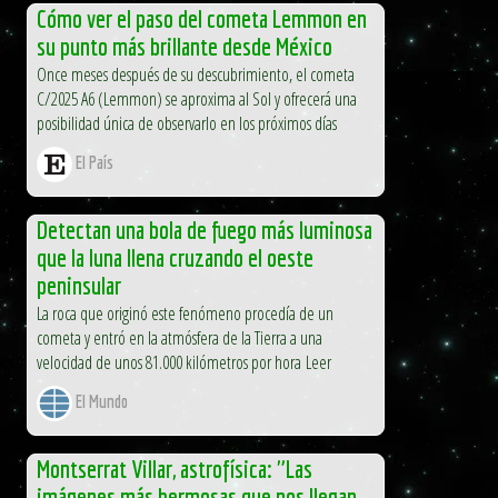
Cómo ver el paso del cometa Lemmon en
su punto más brillante desde México
Once meses después de su descubrimiento, el cometa
C/2025 A6 (Lemmon) se aproxima al Sol y ofrecerá una
posibilidad única de observarlo en los próximos días
El País
Detectan una bola de fuego más luminosa
que la luna llena cruzando el oeste
peninsular
La roca que originó este fenómeno procedía de un
cometa y entró en la atmósfera de la Tierra a una
velocidad de unos 81.000 kilómetros por hora Leer
El Mundo
Montserrat Villar, astrofísica: "Las
imágenes más hermosas que nos llegan