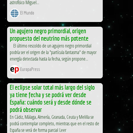
astrofísico Miguel...
El Mundo
Un agujero negro primordial, origen
propuesto del neutrino más potente
El último rescoldo de un agujero negro primordial
podría ser el origen de la "partícula fantasma" de mayor
energía detectada hasta la fecha, según propone...
EuropaPress
El eclipse solar total más largo del siglo
ya tiene fecha y se podrá ver desde
España: cuándo será y desde dónde se
podrá observar
En Cádiz, Málaga, Almería, Granada, Ceuta y Melilla se
podrá contemplar completo, mientras que en el resto de
España se verá de forma parcial Leer