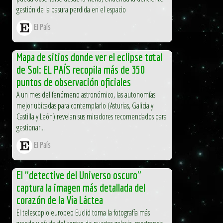
gestión de la basura perdida en el espacio
El País
Mapa de sitios donde ver el eclipse total
de Sol: EL PAÍS recopila más de 350
puntos de observación oficiales
A un mes del fenómeno astronómico, las autonomías
mejor ubicadas para contemplarlo (Asturias, Galicia y
Castilla y León) revelan sus miradores recomendados para
gestionar...
El País
El "detective del Universo oscuro"
captura la imagen más detallada del
corazón de la Vía Láctea
El telescopio europeo Euclid toma la fotografía más