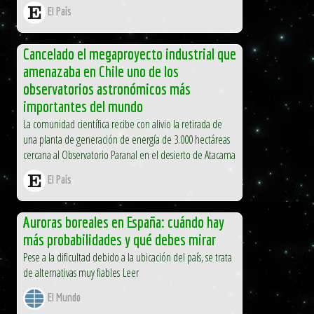
El País
Cancelado el megaproyecto industrial que
amenazaba en Chile uno de los
observatorios astronómicos más
importantes del mundo
La comunidad científica recibe con alivio la retirada de
una planta de generación de energía de 3.000 hectáreas
cercana al Observatorio Paranal en el desierto de Atacama
El País
Auroras boreales en España: cuándo hay
más probabilidades y qué debes mirar
Pese a la dificultad debido a la ubicación del país, se trata
de alternativas muy fiables Leer
El Mundo