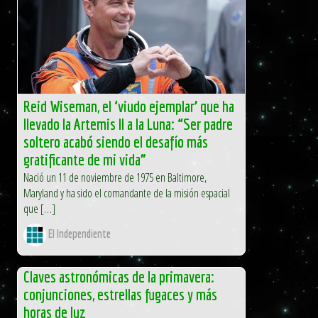
Reid Wiseman, el ‘viudo ejemplar’ que ha
llevado la Artemis II a la Luna: “Ser padre
soltero acabó siendo el desafío más
gratificante de mi vida”
Nació un 11 de noviembre de 1975 en Baltimore,
Maryland y ha sido el comandante de la misión espacial
que […]
El Independiente
Claves astronómicas de la primavera:
conjunciones, estrellas fugaces y más
horas de luz