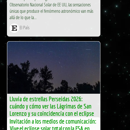
Observatorio Nacional Solar de EE UU, las sensaciones
únicas que produce el fenómeno astronómico van más
allá de lo que la...
El País
Lluvia de estrellas Perseidas 2026:
cuándo y cómo ver las Lágrimas de San
Lorenzo y su coincidencia con el eclipse
solar
Invitación a los medios de comunicación:
Con la llegada de agosto vuelve uno de los
Vive el eclipse solar total con la ESA en