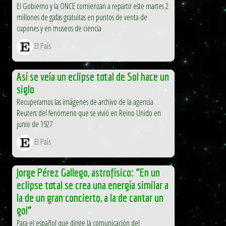
El Gobierno y la ONCE comienzan a repartir este martes 2
millones de gafas gratuitas en puntos de venta de
cupones y en museos de ciencia
El País
Así se veía un eclipse total de Sol hace un
siglo
Recuperamos las imágenes de archivo de la agencia
Reuters del fenómeno que se vivió en Reino Unido en
junio de 1927
El País
Jorge Pérez Gallego, astrofísico: “En un
eclipse total se crea una energía similar a
la de un gran concierto, a la de cantar un
gol”
Para el español que dirige la comunicación del