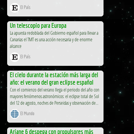
El País
Un telescopio para Europa
La apuesta redoblada del Gobierno español para llevar a
Canarias el TMT es una acción necesaria y de enorme
alcance
El País
El cielo durante la estación más larga del
año: el verano del gran eclipse español
Con el comienzo del verano llega el periodo del año con
mayores fenómenos astronómicos: el eclipse total de Sol
del 12 de agosto, noches de Perseidas y observación de...
El Mundo
Ariane 6 despega con propulsores más