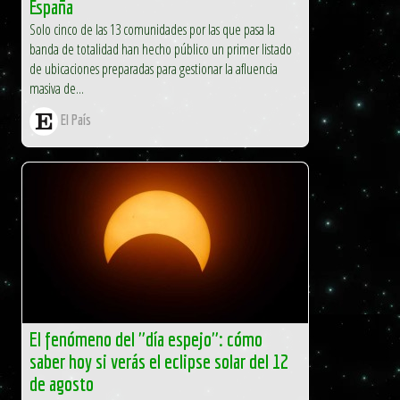
España
Solo cinco de las 13 comunidades por las que pasa la
banda de totalidad han hecho público un primer listado
de ubicaciones preparadas para gestionar la afluencia
masiva de...
El País
El fenómeno del "día espejo": cómo
saber hoy si verás el eclipse solar del 12
de agosto