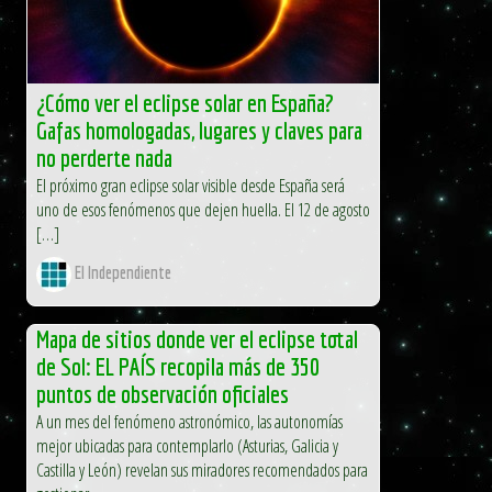
¿Cómo ver el eclipse solar en España?
Gafas homologadas, lugares y claves para
no perderte nada
El próximo gran eclipse solar visible desde España será
uno de esos fenómenos que dejen huella. El 12 de agosto
[…]
El Independiente
Mapa de sitios donde ver el eclipse total
de Sol: EL PAÍS recopila más de 350
puntos de observación oficiales
A un mes del fenómeno astronómico, las autonomías
mejor ubicadas para contemplarlo (Asturias, Galicia y
Castilla y León) revelan sus miradores recomendados para