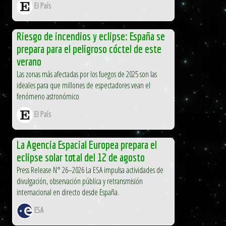
El País
Riesgo de incendios y eclipse: España se
prepara para el peligroso cóctel de este
verano
Las zonas más afectadas por los fuegos de 2025 son las
ideales para que millones de espectadores vean el
fenómeno astronómico
El País
La Agencia Espacial Europea prepara el
eclipse solar total del 12 de agosto
Press Release N° 26–2026 La ESA impulsa actividades de
divulgación, observación pública y retransmisión
internacional en directo desde España.
ESA