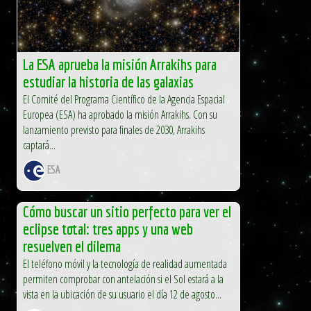
La ESA aprueba la misión Arrakihs para
estudiar la historia de las galaxias
El Comité del Programa Científico de la Agencia Espacial
Europea (ESA) ha aprobado la misión Arrakihs. Con su
lanzamiento previsto para finales de 2030, Arrakihs
captará...
ESA
Cómo buscar un sitio perfecto para ver el
eclipse total: tres apps y una web
resuelven el dilema
El teléfono móvil y la tecnología de realidad aumentada
permiten comprobar con antelación si el Sol estará a la
vista en la ubicación de su usuario el día 12 de agosto...