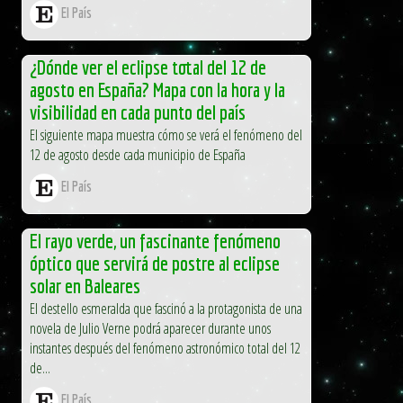
El País
¿Dónde ver el eclipse total del 12 de
agosto en España? Mapa con la hora y la
visibilidad en cada punto del país
El siguiente mapa muestra cómo se verá el fenómeno del
12 de agosto desde cada municipio de España
El País
El rayo verde, un fascinante fenómeno
óptico que servirá de postre al eclipse
solar en Baleares
El destello esmeralda que fascinó a la protagonista de una
novela de Julio Verne podrá aparecer durante unos
instantes después del fenómeno astronómico total del 12
de...
El País