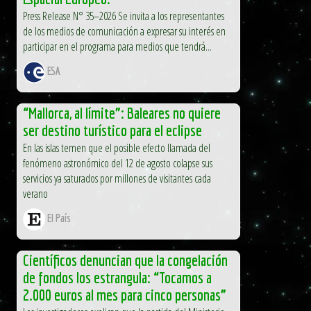
Press Release N° 35–2026 Se invita a los representantes
de los medios de comunicación a expresar su interés en
participar en el programa para medios que tendrá...
ESA
“Mallorca, al límite”: Baleares no quiere
ser destino turístico para el eclipse
En las islas temen que el posible efecto llamada del
fenómeno astronómico del 12 de agosto colapse sus
servicios ya saturados por millones de visitantes cada
verano
El País
Científicos denuncian que la congelación
de fondos los estrangula: “Tocamos a
2.000 euros al mes para cinco personas”