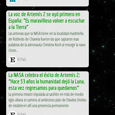
La voz de Artemis 2 se oyó primero en
España: “Es maravilloso volver a escuchar
a la Tierra”
Las antenas que la NASA tiene en la localidad madrileña
de Robledo de Chavela fueron las que captaron esas
palabras de la astronauta Christina Koch al resurgir la nave
Orion...
El País
La NASA celebra el éxito de Artemis 2:
“Hace 53 años la humanidad dejó la Luna,
esta vez regresamos para quedarnos”
La primera misión tripulada al satélite en más de medio
siglo allana el camino al ambicioso plan de Estados Unidos
de establecer allí una presencia permanente
El País