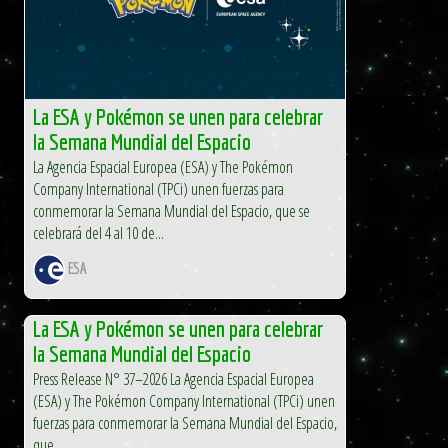
La ESA y Pokémon se unen para celebrar
la Semana Mundial del Espacio
La Agencia Espacial Europea (ESA) y The Pokémon
Company International (TPCi) unen fuerzas para
conmemorar la Semana Mundial del Espacio, que se
celebrará del 4 al 10 de...
ESA
La ESA y Pokémon se unen para celebrar
la Semana Mundial del Espacio
Press Release N° 37–2026 La Agencia Espacial Europea
(ESA) y The Pokémon Company International (TPCi) unen
fuerzas para conmemorar la Semana Mundial del Espacio,
que...