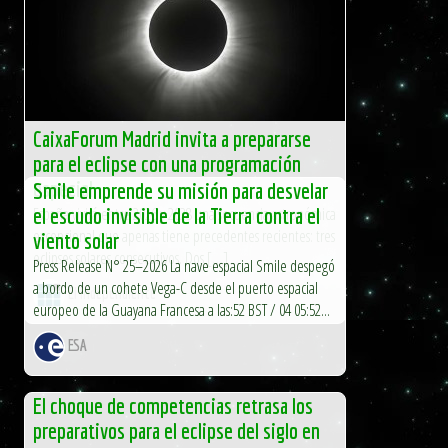
CaixaForum Madrid invita a prepararse
para el eclipse con una programación
especial
Smile emprende su misión para desvelar
España vivirá entre 2026 y 2028 una secuencia astronómica
el escudo invisible de la Tierra contra el
excepcional que apenas tiene precedentes recientes: tres
viento solar
eclipses solares consecutivos. Dos […]
Press Release N° 25–2026 La nave espacial Smile despegó
a bordo de un cohete Vega-C desde el puerto espacial
El Independiente
europeo de la Guayana Francesa a las:52 BST / 04 05:52...
ESA
El choque de competencias retrasa los
preparativos para el eclipse del siglo en