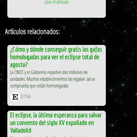
Leer el artículo
Artículos relacionados:
¿Cómo y dónde conseguir gratis las gafas
homologadas para ver el eclipse total de
agosto?
La ONCE y el Gobierno reparten dos millones de
unidades. Muchos establecimientos las regalan: así se
comprueba que están homologadas
El País
El eclipse, la última esperanza para salvar
un convento del siglo XV expoliado en
Valladolid