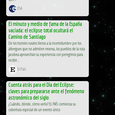
ESA
El minuto y medio de fama de la España
vaciada: el eclipse total ocultará el
Camino de Santiago
De los hoteles rurales llenos a la incertidumbre por los
albergues que no admiten reserva, los pueblos de la ruta
jacobea aprovechan su experiencia con peregrinos para
recibir...
El País
Cuenta atrás para el Día del Eclipse:
claves para prepararse ante el fenómeno
astronómico del siglo
¿Cuándo, dónde, cómo verlo? EL PAÍS comienza su
cobertura especial de un evento único