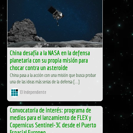
vivir un eclipse solar total. El próximo 12 de agosto,
millones de personas en toda Europa mirarán al cielo
para...
ESA
China desafía a la NASA en la defensa
planetaria con su propia misión para
chocar contra un asteroide
China pasa a la acción con una misión que busca probar
una de las ideas más serias de la defensa […]
El Independiente
Convocatoria de interés: programa de
medios para el lanzamiento de FLEX y
Copernicus Sentinel-3C desde el Puerto
Espacial Europeo.