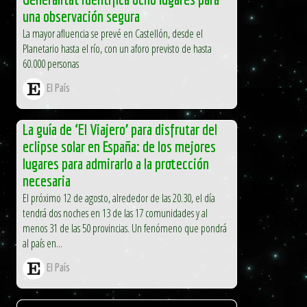
una observación segura
La mayor afluencia se prevé en Castellón, desde el
Planetario hasta el río, con un aforo previsto de hasta
60.000 personas
El País
La guía de ‘El Viajero’ para disfrutar del
eclipse solar en España: de los mejores
lugares para admirarlo a la protección
necesaria
El próximo 12 de agosto, alrededor de las 20.30, el día
tendrá dos noches en 13 de las 17 comunidades y al
menos 31 de las 50 provincias. Un fenómeno que pondrá
al país en...
El País