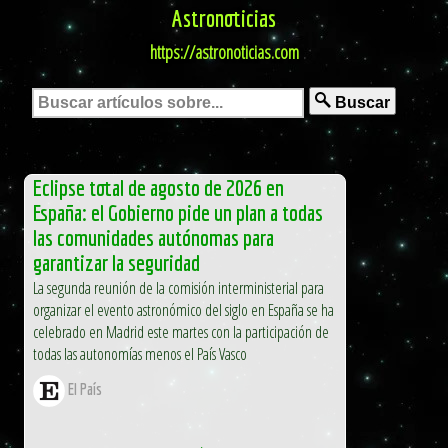
Astronoticias
https://astronoticias.com
Buscar
Eclipse total de agosto de 2026 en
España: el Gobierno pide un plan a todas
las comunidades autónomas para
garantizar la seguridad
La segunda reunión de la comisión interministerial para
organizar el evento astronómico del siglo en España se ha
celebrado en Madrid este martes con la participación de
todas las autonomías menos el País Vasco
El País