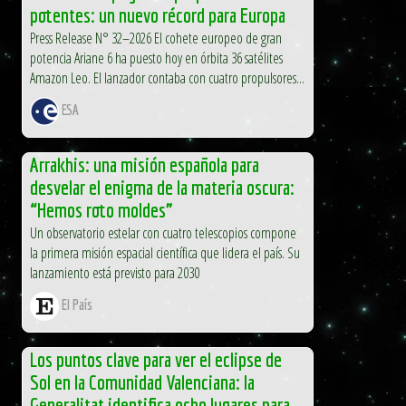
potentes: un nuevo récord para Europa
Press Release N° 32–2026 El cohete europeo de gran
potencia Ariane 6 ha puesto hoy en órbita 36 satélites
Amazon Leo. El lanzador contaba con cuatro propulsores...
ESA
Arrakhis: una misión española para
desvelar el enigma de la materia oscura:
“Hemos roto moldes”
Un observatorio estelar con cuatro telescopios compone
la primera misión espacial científica que lidera el país. Su
lanzamiento está previsto para 2030
El País
Los puntos clave para ver el eclipse de
Sol en la Comunidad Valenciana: la
Generalitat identifica ocho lugares para