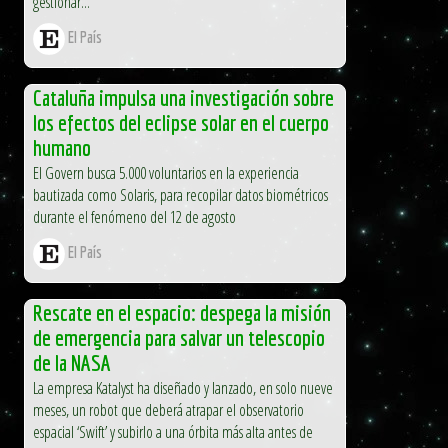
gestionar...
El País
Cataluña impulsa una investigación sobre
los efectos del eclipse solar en el cuerpo
humano
El Govern busca 5.000 voluntarios en la experiencia
bautizada como Solaris, para recopilar datos biométricos
durante el fenómeno del 12 de agosto
El País
Rescate en el espacio: despega la misión
de emergencia para salvar un telescopio
de la NASA
La empresa Katalyst ha diseñado y lanzado, en solo nueve
meses, un robot que deberá atrapar el observatorio
espacial ‘Swift’ y subirlo a una órbita más alta antes de