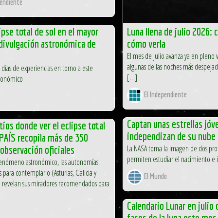
pendiente
ipse total de sol en el mayor
Luna llena de julio 2026: 
divulgación astronómica de
cómo verla
El mes de julio avanza ya en pleno
algunas de las noches más despejada
s días de experiencias en torno a este
[…]
ronómico
El Independiente
Captan unas estrellas jó
tios donde ver el eclipse total
independizan de su nube 
 PAÍS recopila más de 350
La NASA toma la imagen de dos prot
observación oficiales
permiten estudiar el nacimiento e i
fenómeno astronómico, las autonomías
 para contemplarlo (Asturias, Galicia y
El Mundo
n) revelan sus miradores recomendados para
Calendario Lunar en julio 
fases de la luna este mes