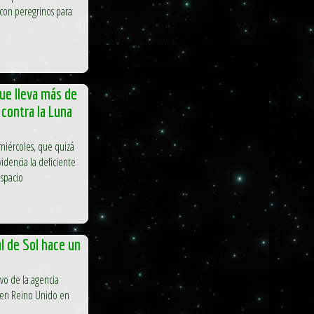
con peregrinos para
ue lleva más de
 contra la Luna
miércoles, que quizá
idencia la deficiente
espacio
al de Sol hace un
vo de la agencia
 en Reino Unido en