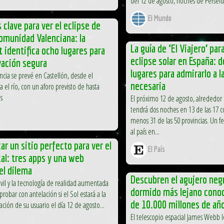
del 12 de agosto, noches de Perseida
El Mundo
 clave para ver el eclipse de
Comunidad Valenciana: la
La guía de ‘El Viajero’ par
t identifica ocho lugares para
eclipse solar en España: 
vación segura
lugares para admirarlo a l
ncia se prevé en Castellón, desde el
necesaria
a el río, con un aforo previsto de hasta
s
El próximo 12 de agosto, alrededor d
tendrá dos noches en 13 de las 17 
menos 31 de las 50 provincias. Un
al país en...
r un sitio perfecto para ver el
El País
tal: tres apps y una web
el dilema
Descubren el agujero neg
vil y la tecnología de realidad aumentada
dormido más lejano conoc
obar con antelación si el Sol estará a la
de 10.000 millones de año
cación de su usuario el día 12 de agosto...
El telescopio espacial James Webb l