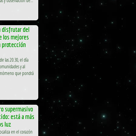
s y observación de...
a disfrutar del
de los mejores
a protección
e las 20.30, el día
comunidades y al
 fenómeno que pondrá
ro supermasivo
ido: está a más
s luz
ocaliza en el corazón