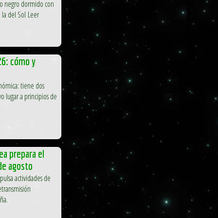
ro negro dormido con
la del Sol Leer
26: cómo y
nómica: tiene dos
vo lugar a principios de
ea prepara el
 de agosto
pulsa actividades de
retransmisión
ña.