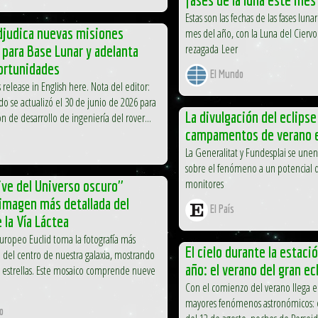
Estas son las fechas de las fases lun
djudica nuevas misiones
mes del año, con la Luna del Cierv
rezagada Leer
s para Base Lunar y adelanta
ortunidades
El Mundo
 release in English here. Nota del editor:
o se actualizó el 30 de junio de 2026 para
La divulgación del eclipse 
ión de desarrollo de ingeniería del rover...
campamentos de verano e
La Generalitat y Fundesplai se unen
sobre el fenómeno a un potencial d
monitores
ive del Universo oscuro"
 imagen más detallada del
El País
 la Vía Láctea
europeo Euclid toma la fotografía más
El cielo durante la estaci
a del centro de nuestra galaxia, mostrando
año: el verano del gran ec
 estrellas. Este mosaico comprende nueve
Con el comienzo del verano llega e
mayores fenómenos astronómicos: el
o