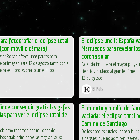
ara fotografiar el eclipse total
El eclipse une la España v
(con móvil o cámara)
Marruecos para revelar lo
corona solar
éstor Rodan ofrece unas pautas para
ejor imagen este 12 de agosto tanto con el
Palencia impulsará el mayor proyec
mara semiprofesional o un equipo
ciencia vinculado al gran fenómeno
12 de agosto
El País
nde conseguir gratis las gafas
El minuto y medio de fam
s para ver el eclipse total de
vaciada: el eclipse total o
Camino de Santiago
Gobierno reparten dos millones de
De los hoteles rurales llenos a la i
os establecimientos las regalan: así se
albergues que no admiten reserva, l