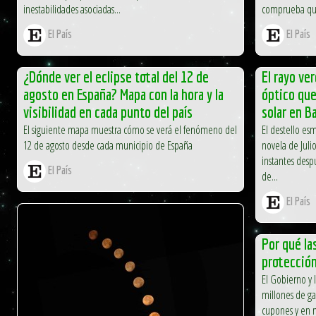
inestabilidades asociadas...
comprueba qu
El País
El País
¿Dónde ver el eclipse total del 12 de
El rayo ve
agosto en España? Mapa con la hora y la
óptico que
visibilidad en cada punto del país
solar en B
El siguiente mapa muestra cómo se verá el fenómeno del
El destello es
12 de agosto desde cada municipio de España
novela de Juli
instantes desp
El País
de...
El País
Por qué la
protección
El Gobierno y 
millones de ga
cupones y en 