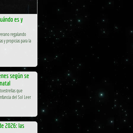
cuándo es y
 verano regalando
s y propicias para la
venes según se
natal
oestrellas que
nfancia del Sol Leer
de 2026: las