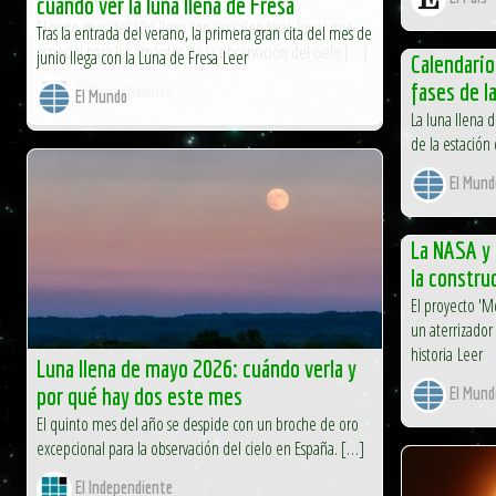
cuándo ver la luna llena de Fresa
El sexto mes del año llega con un calendario lunar muy
Tras la entrada del verano, la primera gran cita del mes de
especial para los amantes de la observación del cielo […]
junio llega con la Luna de Fresa Leer
Calendario
fases de l
El Independiente
El Mundo
La luna llena d
de la estación 
El Mund
La NASA y 
la constru
El proyecto 'M
un aterrizador
historia Leer
Luna llena de mayo 2026: cuándo verla y
por qué hay dos este mes
El Mund
El quinto mes del año se despide con un broche de oro
excepcional para la observación del cielo en España. […]
El Independiente