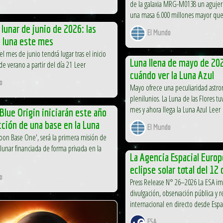
de la galaxia MRG-M0138 un aguje
una masa 6.000 millones mayor que 
 lunar de junio de 2026: las
El Mundo
a luna este mes
el mes de junio tendrá lugar tras el inicio
Luna llena de mayo de 20
de verano a partir del día 21 Leer
cuándo ver la Luna Azul
o
Mayo ofrece una peculiaridad astro
plenilunios. La Luna de las Flores tu
mes y ahora llega la Luna Azul Leer
Blue Origin iniciarán este año
cción de una base en la Luna
El Mundo
oon Base One', será la primera misión de
 lunar financiada de forma privada en la
La Agencia Espacial Europ
eclipse solar total del 12
o
Press Release N° 26–2026 La ESA im
divulgación, observación pública y 
internacional en directo desde Espa
ESA