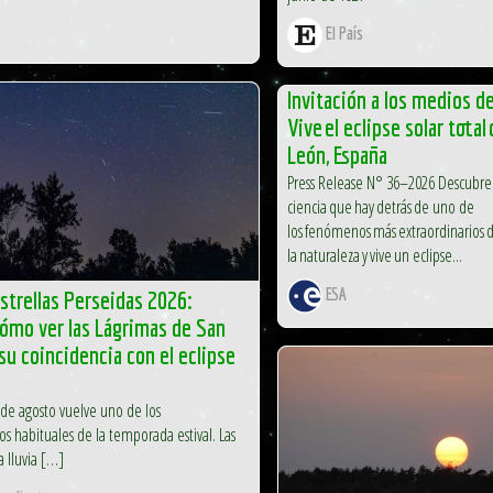
El País
Invitación a los medios d
Vive el eclipse solar total
León, España
Press Release N° 36–2026 Descubre 
ciencia que hay detrás de uno de
los fenómenos más extraordinarios 
la naturaleza y vive un eclipse...
ESA
estrellas Perseidas 2026:
ómo ver las Lágrimas de San
su coincidencia con el eclipse
 de agosto vuelve uno de los
s habituales de la temporada estival. Las
a lluvia […]