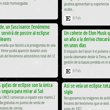
e están homologadas
jacobea aprovechan su experiencia 
recibir...
El País
rde, un fascinante fenómeno
 servirá de postre al eclipse
Un cohete de Elon Musk q
aleares
un año a la deriva chocará
en unos días
meralda que fascinó a la protagonista de una
o Verne podrá aparecer durante unos
El impacto del Falcon 9 el próximo 
ués del fenómeno astronómico total del 12
pueda observarse desde la Tierra, ev
gestión de la basura perdida en el 
El País
s gafas de eclipse son la única
Así se veía un eclipse tot
 segura para mirar al Sol
siglo
la ONCE comienzan a repartir este martes 2
Recuperamos las imágenes de archi
fas gratuitas en puntos de venta de
Reuters del fenómeno que se vivió
museos de ciencia
junio de 1927