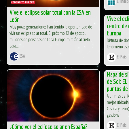
El Inde
Vive el eclipse solar total con la ESA en
Vive el ecl
León
centro de 
Muy pocas generaciones han tenido la oportunidad de
Europa
vivir un eclipse solar total. El próximo 12 de agosto,
millones de personas en toda Europa mirarán al cielo
Disfruta de do
para...
fenómeno ast
ESA
El País
Mapa de si
de Sol: EL
puntos de 
A un mes del 
mejor ubicadas
Castilla y Leó
gestionar...
El País
¿Cómo ver el eclipse solar en España?