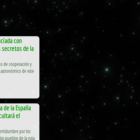
aciada con
s secretos de la
to de cooperación y
 astronómico de este
a de la España
cultará el
ncertidumbre por los
os pueblos de la ruta