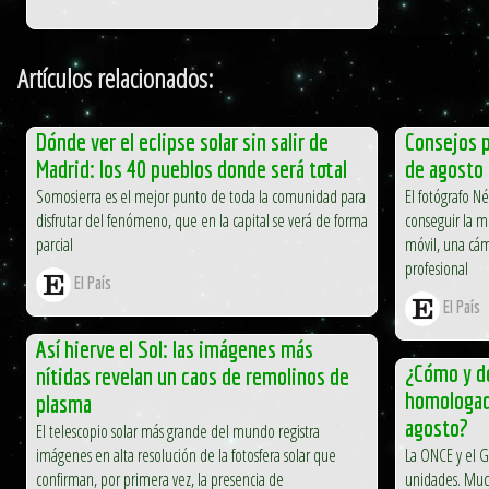
Artículos relacionados:
Dónde ver el eclipse solar sin salir de
Consejos p
Madrid: los 40 pueblos donde será total
de agosto 
Somosierra es el mejor punto de toda la comunidad para
El fotógrafo N
disfrutar del fenómeno, que en la capital se verá de forma
conseguir la m
parcial
móvil, una cá
profesional
El País
El País
Así hierve el Sol: las imágenes más
¿Cómo y dó
nítidas revelan un caos de remolinos de
homologada
plasma
agosto?
El telescopio solar más grande del mundo registra
imágenes en alta resolución de la fotosfera solar que
La ONCE y el 
confirman, por primera vez, la presencia de
unidades. Much