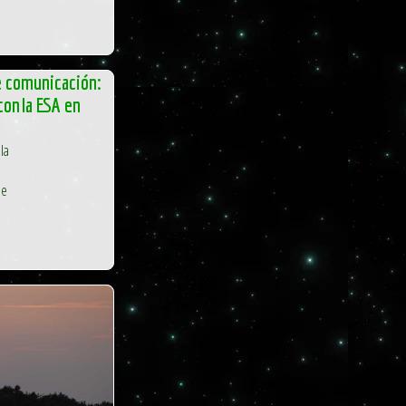
e comunicación:
 con la ESA en
la
de