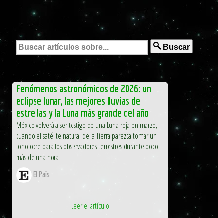
Buscar
Fenómenos astronómicos de 2026: un
eclipse lunar, las mejores lluvias de
estrellas y la Luna más grande del año
México volverá a ser testigo de una Luna roja en marzo,
cuando el satélite natural de la Tierra parezca tomar un
tono ocre para los observadores terrestres durante poco
más de una hora
El País
Leer el artículo