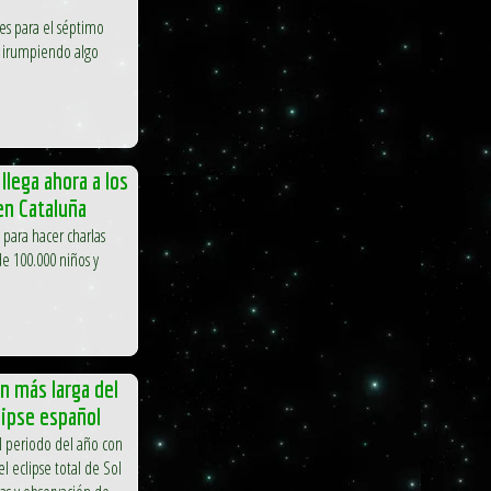
ares para el séptimo
o irumpiendo algo
llega ahora a los
n Cataluña
 para hacer charlas
e 100.000 niños y
ón más larga del
lipse español
l periodo del año con
 eclipse total de Sol