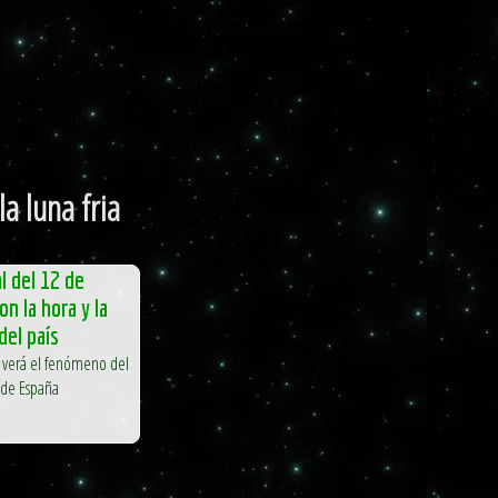
a luna fria
l del 12 de
n la hora y la
del país
 verá el fenómeno del
 de España