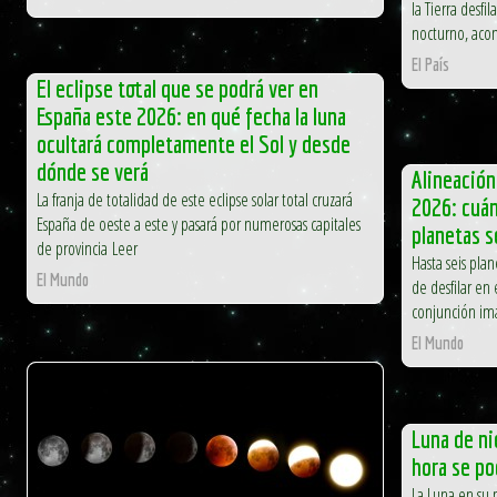
la Tierra desfi
nocturno, aco
El País
El eclipse total que se podrá ver en
España este 2026: en qué fecha la luna
ocultará completamente el Sol y desde
dónde se verá
Alineación
La franja de totalidad de este eclipse solar total cruzará
2026: cuán
España de oeste a este y pasará por numerosas capitales
planetas s
de provincia Leer
Hasta seis pla
El Mundo
de desfilar en
conjunción im
El Mundo
Luna de ni
hora se po
La Luna en su