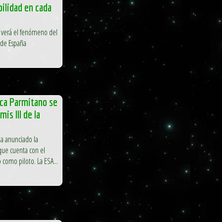
ibilidad en cada
 verá el fenómeno del
 de España
uca Parmitano se
is III de la
a anunciado la
, que cuenta con el
 como piloto. La ESA...