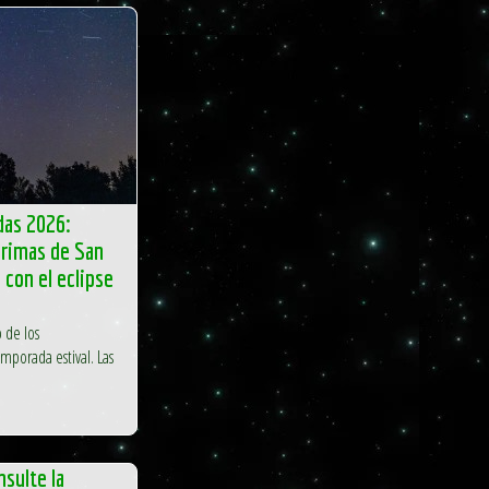
idas 2026:
grimas de San
 con el eclipse
 de los
mporada estival. Las
nsulte la