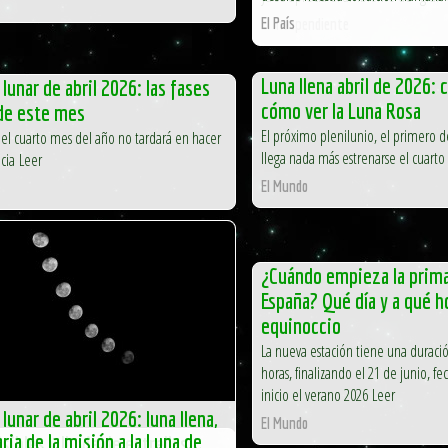
El País
El Independiente
Luna llena abril de 2026: 
lunar de abril 2026: las fases
cómo ver la Luna Rosa
 de este mes
El próximo plenilunio, el primero d
del cuarto mes del año no tardará en hacer
llega nada más estrenarse el cuart
cia Leer
El Mundo
¿Cuándo empieza la prim
España? Qué día y a qué ho
equinoccio
La nueva estación tiene una duració
horas, finalizando el 21 de junio, f
inicio el verano 2026 Leer
lunar de abril 2026: luna llena,
El Mundo
ria de la misión a la Luna de
sibles y lluvia de estrellas