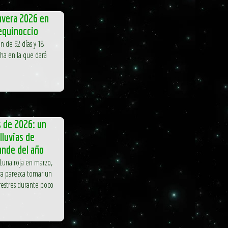
avera 2026 en
 equinoccio
n de 92 días y 18
echa en la que dará
 de 2026: un
lluvias de
ande del año
 Luna roja en marzo,
rra parezca tomar un
restres durante poco