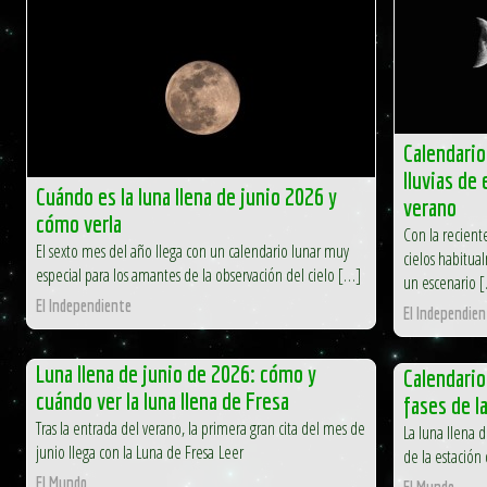
Calendario 
lluvias de
Cuándo es la luna llena de junio 2026 y
verano
cómo verla
Con la reciente
El sexto mes del año llega con un calendario lunar muy
cielos habitua
especial para los amantes de la observación del cielo […]
un escenario 
El Independiente
El Independien
Luna llena de junio de 2026: cómo y
Calendario
cuándo ver la luna llena de Fresa
fases de l
Tras la entrada del verano, la primera gran cita del mes de
La luna llena d
junio llega con la Luna de Fresa Leer
de la estación 
El Mundo
El Mundo