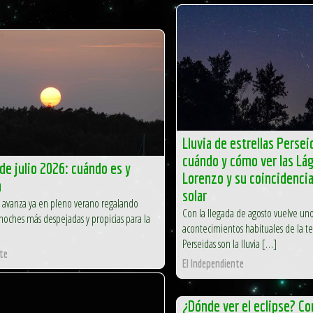
Lluvia de estrellas Perse
cuándo y cómo ver las Lá
 de julio 2026: cuándo es y
Lorenzo y su coincidencia
a
solar
o avanza ya en pleno verano regalando
Con la llegada de agosto vuelve uno
 noches más despejadas y propicias para la
acontecimientos habituales de la te
Perseidas son la lluvia […]
te
El Independiente
¿Dónde ver el eclipse? Co