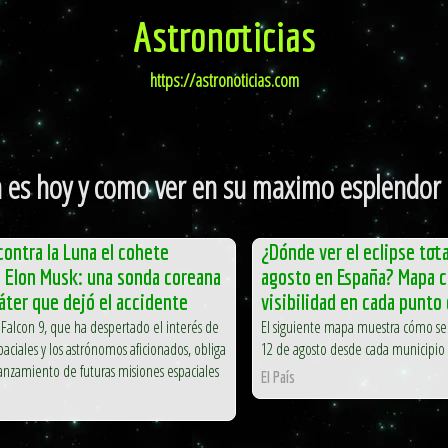
Astronoticias
https://astronoticias.com
 es hoy y como ver en su maximo esplendor l
contra la Luna el cohete
¿Dónde ver el eclipse tota
 Elon Musk: una sonda coreana
agosto en España? Mapa co
ráter que dejó el accidente
visibilidad en cada punto 
 Falcon 9, que ha despertado el interés de
El siguiente mapa muestra cómo se
paciales y los astrónomos aficionados, obliga
12 de agosto desde cada municipio
lanzamiento de futuras misiones espaciales
El País