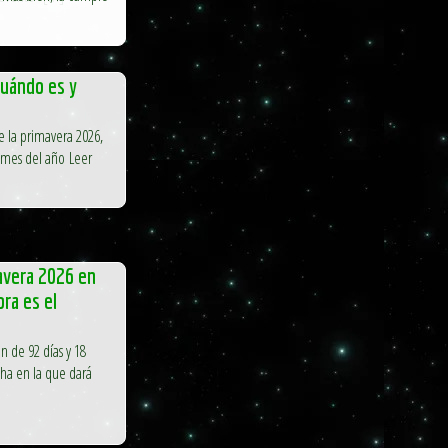
cuándo es y
e la primavera 2026,
o mes del año Leer
avera 2026 en
ra es el
n de 92 días y 18
echa en la que dará