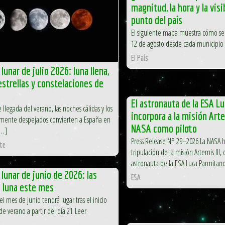
magnitud, la hora y la vis
punto del país
El siguiente mapa muestra cómo se
12 de agosto desde cada municipio
El País
lunar de julio 2026: luna llena,
 estrellas y constelaciones de
El astronauta de la ESA L
 llegada del verano, las noches cálidas y los
incorpora a la misión Artem
lmente despejados convierten a España en
NASA como piloto
[…]
Press Release N° 29–2026 La NASA h
te
tripulación de la misión Artemis III
astronauta de la ESA Luca Parmitano
 lunar de junio de 2026: las
ESA
a luna este mes
el mes de junio tendrá lugar tras el inicio
de verano a partir del día 21 Leer