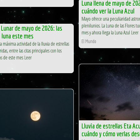
Luna llena de mayo de 20
cuándo ver la Luna Azul
Mayo ofrece una peculiaridad astro
plenilunios. La Luna de las Flores tu
 Lunar de mayo de 2026: las
mes y ahora llega la Luna Azul Leer
a luna este mes
El Mundo
la máxima actividad de la lluvia de estrellas
idas, entre las citas principales con los
os de este mes Leer
Lluvia de estrellas Eta A
cuándo y cómo verlas des