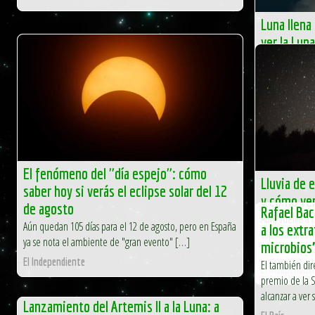
Luna llen
ver la Luna
El quinto mes 
especial para 
estará […]
El Independien
El fenómeno del "día espejo": cómo
Lluvia de e
saber hoy si verás el eclipse solar del 12
y cómo ver
de agosto
Rafael Bac
Abril vuelve a t
Aún quedan 105 días para el 12 de agosto, pero en España
a los extr
espectáculos m
ya se nota el ambiente de "gran evento" […]
microbios
fenómeno, […
El Independiente
El también dir
El Independien
premio de la 
alcanzar a ver 
Lanzamiento del Artemis II a la Luna: a