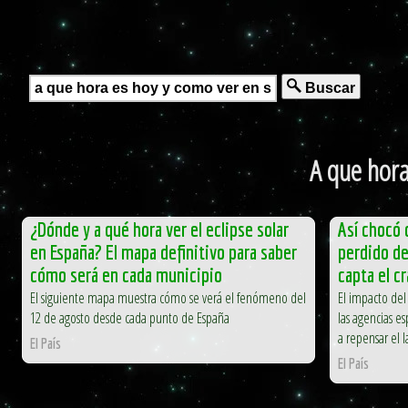
Buscar
A que hora
¿Dónde y a qué hora ver el eclipse solar
Así chocó 
en España? El mapa definitivo para saber
perdido de
cómo será en cada municipio
capta el c
El siguiente mapa muestra cómo se verá el fenómeno del
El impacto del
12 de agosto desde cada punto de España
las agencias es
a repensar el 
El País
El País