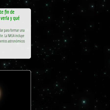
te fin de
verla y qué
ilar para formar una
te. La NASA incluye
entos astronómicos