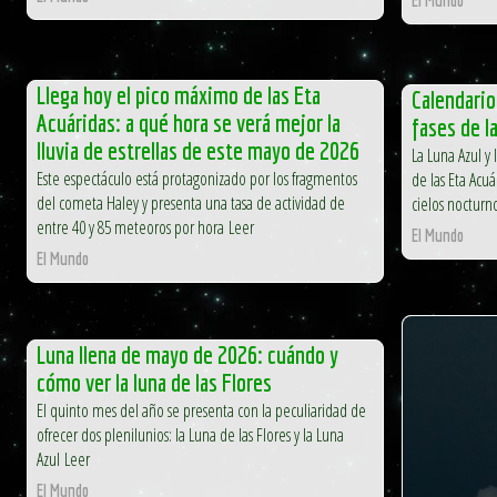
Llega hoy el pico máximo de las Eta
Calendario
Acuáridas: a qué hora se verá mejor la
fases de l
lluvia de estrellas de este mayo de 2026
La Luna Azul y 
Este espectáculo está protagonizado por los fragmentos
de las Eta Acuár
del cometa Haley y presenta una tasa de actividad de
cielos nocturn
entre 40 y 85 meteoros por hora Leer
El Mundo
El Mundo
Luna llena de mayo de 2026: cuándo y
cómo ver la luna de las Flores
El quinto mes del año se presenta con la peculiaridad de
ofrecer dos plenilunios: la Luna de las Flores y la Luna
Azul Leer
El Mundo