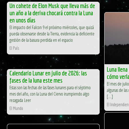
Un cohete de Elon Musk que lleva más de
un año a la deriva chocará contra la Luna
en unos días
El impacto del Falcon 9 el próximo miércoles, que quizá
pueda observarse desde la Tierra, evidencia la deficiente
gestión de la basura perdida en el espacio
El País
Luna llena
Calendario Lunar en julio de 2026: las
cómo verl
fases de la luna este mes
El mes de juli
Estas son las fechas de las fases lunares para el séptimo
algunas de las
mes del año, con la Luna del Ciervo irumpiendo algo
[…]
rezagada Leer
El Independien
El Mundo