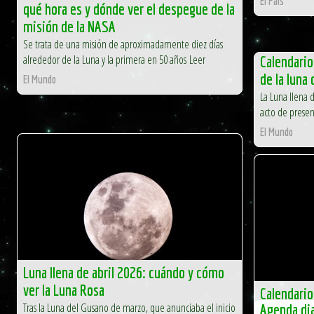
El País
qué hora es y dónde ver el despegue de la
misión de la NASA
Se trata de una misión de aproximadamente diez días
alrededor de la Luna y la primera en 50 años Leer
Calendario 
de la luna
El Mundo
La Luna llena 
acto de presen
El Mundo
Luna llena de abril 2026: cuándo y cómo
ver la Luna Rosa
Calendario 
Tras la Luna del Gusano de marzo, que anunciaba el inicio
Agenda dia
planetas vi