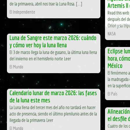
de la primavera, abril nos trae la Luna Rosa. […]
Artemis II
Abril nos trae
El Independiente
la llegada de 
Read this web 
después del de
El Independien
Orion y su tri
NASA
Luna de Sangre este marzo 2026: cuándo
y cómo ver hoy la luna llena
Eclipse lu
El 3 de marzo llega la luna de gusano, la última luna llena
hora, cómo
del invierno en el hemisferio norte Leer
México
El Mundo
El fenómeno as
la madrugada d
en la superfici
Calendario lunar de marzo 2026: las fases
El País
de la luna este mes
La Luna llena del tercer mes del año no tardará en hacer
Alineación
acto de presencia, siendo el último plenilunio antes de la
el desfile
llegada de la primavera Leer
Cuatro de los 
El Mundo