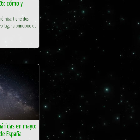
26: cómo y
nómica: tiene dos
vo lugar a principios de
cuáridas en mayo:
de España