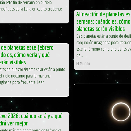
larán este fin de semana en el cielo
mpañados de la Luna en cuarto creciente
Alineación de planetas es
semana: cuándo es, cómo 
planetas serán visibles
Seis planetas están a punto de desf
conjunción imaginaria poco frecuen
 de planetas este febrero
este fenómeno como uno de los ev
do es, cómo verla y qué
de...
erán visibles
El Mundo
netas de nuestro sistema solar están a punto
 el cielo nocturno para formar una
aginaria poco frecuente Leer
eve 2026: cuándo será y a qué
drá ver mejor
 punto máximo podrá verse en México el