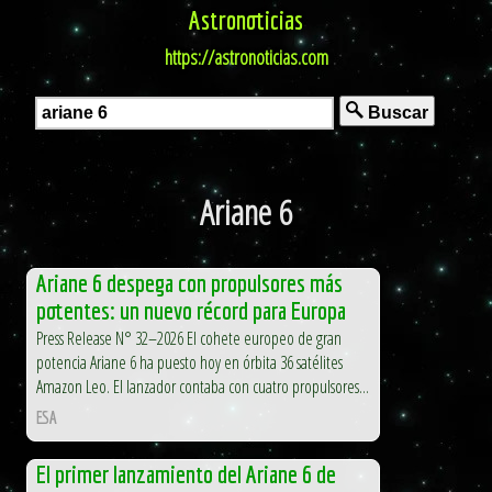
Astronoticias
https://astronoticias.com
Buscar
Ariane 6
Ariane 6 despega con propulsores más
potentes: un nuevo récord para Europa
Press Release N° 32–2026 El cohete europeo de gran
potencia Ariane 6 ha puesto hoy en órbita 36 satélites
Amazon Leo. El lanzador contaba con cuatro propulsores...
ESA
El primer lanzamiento del Ariane 6 de