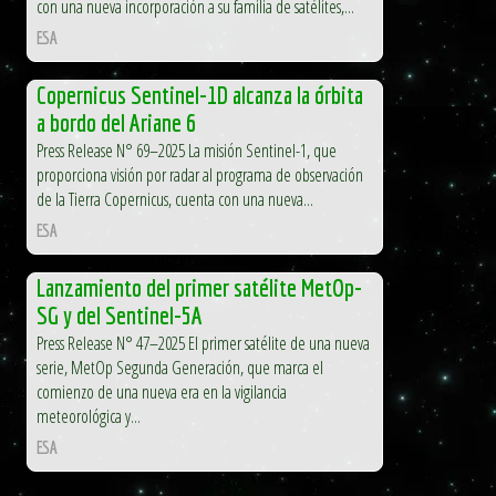
con una nueva incorporación a su familia de satélites,...
ESA
Copernicus Sentinel-1D alcanza la órbita
a bordo del Ariane 6
Press Release N° 69–2025 La misión Sentinel-1, que
proporciona visión por radar al programa de observación
de la Tierra Copernicus, cuenta con una nueva...
ESA
Lanzamiento del primer satélite MetOp-
SG y del Sentinel-5A
Press Release N° 47–2025 El primer satélite de una nueva
serie, MetOp Segunda Generación, que marca el
comienzo de una nueva era en la vigilancia
meteorológica y...
ESA