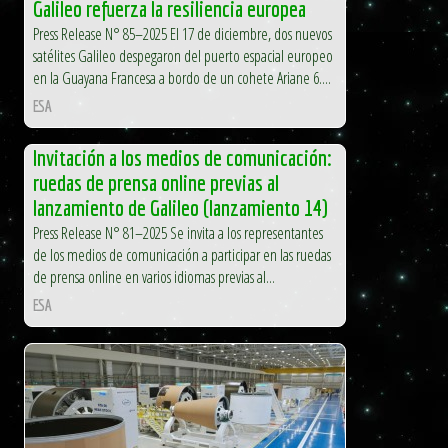
Galileo refuerza la resiliencia europea
Press Release N° 85–2025 El 17 de diciembre, dos nuevos
satélites Galileo despegaron del puerto espacial europeo
en la Guayana Francesa a bordo de un cohete Ariane 6....
ESA
Invitación a los medios de comunicación:
ruedas de prensa online previas al
lanzamiento de Galileo (lanzamiento 14)
Press Release N° 81–2025 Se invita a los representantes
de los medios de comunicación a participar en las ruedas
de prensa online en varios idiomas previas al...
ESA