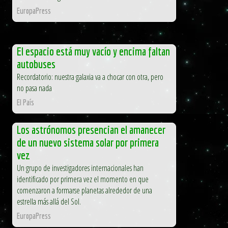
EuropaPress
El espacio está muy vacío y encima faltan
autobuses
Recordatorio: nuestra galaxia va a chocar con otra, pero
no pasa nada
El País
Los astrónomos presencian el amanecer
de un nuevo sistema solar por primera
vez
Un grupo de investigadores internacionales han
identificado por primera vez el momento en que
comenzaron a formarse planetas alrededor de una
estrella más allá del Sol.
EuropaPress