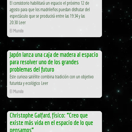
El consistorio habilitará un espacio el próximo 12 de
agosto para que los madrileños puedan disfrutar del
espectáculo que se producirá entre las 19:34 y las
20:30 Leer
El Mundo
Japón lanza una caja de madera al espacio
para resolver uno de los grandes
problemas del futuro
Este curioso satélite combina tradición con un objetivo
futurista y ecológico Leer
El Mundo
Christophe Galfard, físico: “Creo que
existe más vida en el espacio de lo que
pensamos”