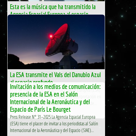
Esta es la música que ha transmitido la
Agencia Espacial Europea al espacio
profundo
La Agencia Espacial Europea (ESA) marcó un hito sin
precedentes: la melodía del icónico "Vals del Danubio
Azul" de Johann […]
El Independiente
La ESA transmite el Vals del Danubio Azul
al espacio profundo
Invitación a los medios de comunicación:
El 31 de mayo de 2025, la Agencia Espacial Europea (ESA)
presencia de la ESA en el Salón
hizo historia al transmitir al espacio una interpretación en
Internacional de la Aeronáutica y del
directo del Vals del Danubio Azul desde su antena de...
Espacio de París Le Bourget
ESA
Press Release N° 31–2025 La Agencia Espacial Europea
(ESA) tiene el placer de invitar a los periodistas al Salón
Internacional de la Aeronáutica y del Espacio (SIAE)...