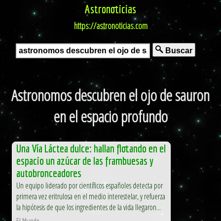
Astronoticias
https://astronoticias.com
Buscar
Astronomos descubren el ojo de sauron
en el espacio profundo
Una Vía Láctea dulce: hallan flotando en el
espacio un azúcar de las frambuesas y
autobronceadores
Un equipo liderado por científicos españoles detecta por
primera vez eritrulosa en el medio interestelar, y refuerza
la hipótesis de que los ingredientes de la vida llegaron...
El Mundo