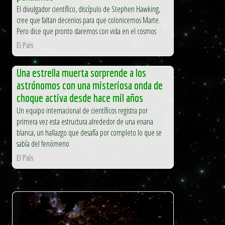
El divulgador científico, discípulo de Stephen Hawking,
cree que faltan decenios para que colonicemos Marte.
Pero dice que pronto daremos con vida en el cosmos
El País
Una estrella muerta sorprende a los
astrónomos con una misteriosa onda de
choque activa desde hace mil años
Un equipo internacional de científicos registra por
primera vez esta estructura alrededor de una enana
blanca, un hallazgo que desafía por completo lo que se
sabía del fenómeno
El País