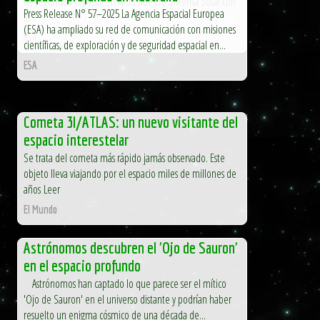
de seguridad espacial en todo nuestro Sistema Solar con
Press Release N° 57–2025 La Agencia Espacial Europea
la...
(ESA) ha ampliado su red de comunicación con misiones
ESA
científicas, de exploración y de seguridad espacial en...
ESA
Cometa 3I/ATLAS: un nuevo visitante del
espacio interestelar
Se trata del cometa más rápido jamás observado. Este
objeto lleva viajando por el espacio miles de millones de
años Leer
El Mundo
Astrónomos descubren el 'Ojo de Sauron'
en el espacio profundo
Astrónomos han captado lo que parece ser el mítico
'Ojo de Sauron' en el universo distante y podrían haber
resuelto un enigma cósmico de una década de...