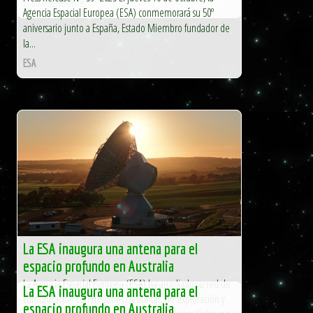
El Independiente
Agencia Espacial Europea (ESA) conmemorará su 50º
aniversario junto a España, Estado Miembro fundador de
la...
ESA
La ESA inaugura una antena para el
espacio profundo en Australia
La Agencia Espacial Europea (ESA) ha ampliado su red de
La ESA inaugura una antena para el
comunicación con misiones científicas, de exploración y
espacio profundo en Australia