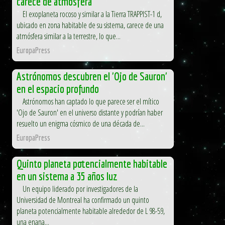
carece de atmósfera
El exoplaneta rocoso y similar a la Tierra TRAPPIST-1 d,
ubicado en zona habitable de su sistema, carece de una
atmósfera similar a la terrestre, lo que...
EuropaPress
Astrónomos descubren el 'Ojo de Sauron'
en el espacio profundo
Astrónomos han captado lo que parece ser el mítico
'Ojo de Sauron' en el universo distante y podrían haber
resuelto un enigma cósmico de una década de...
EuropaPress
Quinto planeta potencialmente habitable
en un sistema a 35 años luz
Un equipo liderado por investigadores de la
Universidad de Montreal ha confirmado un quinto
planeta potencialmente habitable alrededor de L 98-59,
una enana...