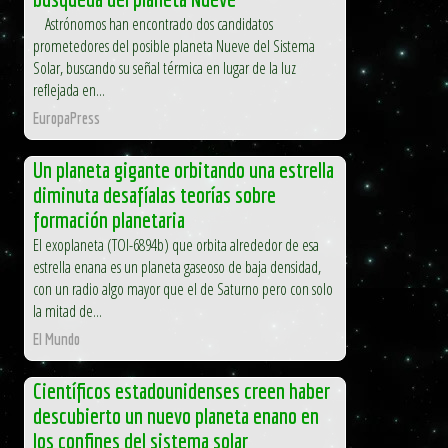
Astrónomos han encontrado dos candidatos
prometedores del posible planeta Nueve del Sistema
Solar, buscando su señal térmica en lugar de la luz
reflejada en...
EuropaPress
Un planeta gigante orbitando una estrella
diminuta desafíalas teorías sobre
formación planetaria
El exoplaneta (TOI-6894b) que orbita alrededor de esa
estrella enana es un planeta gaseoso de baja densidad,
con un radio algo mayor que el de Saturno pero con solo
la mitad de...
El Mundo
Científicos estadounidenses creen haber
descubierto un nuevo planeta enano en
los confines del sistema solar