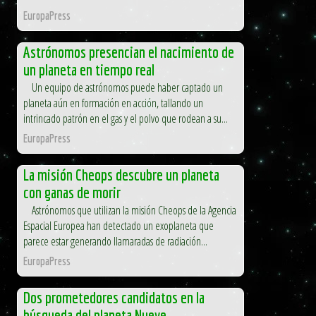
EuropaPress
Astrónomos presencian el nacimiento de
un planeta en tiempo real
Un equipo de astrónomos puede haber captado un
planeta aún en formación en acción, tallando un
intrincado patrón en el gas y el polvo que rodean a su...
EuropaPress
La misión Cheops descubre un planeta
con ganas de morir
Astrónomos que utilizan la misión Cheops de la Agencia
Espacial Europea han detectado un exoplaneta que
parece estar generando llamaradas de radiación...
EuropaPress
Dos prometedores candidatos en la
búsqueda del planeta Nueve