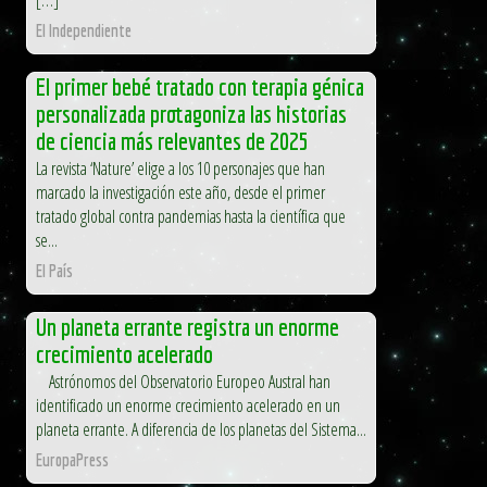
El Independiente
El primer bebé tratado con terapia génica
personalizada protagoniza las historias
de ciencia más relevantes de 2025
La revista ‘Nature’ elige a los 10 personajes que han
marcado la investigación este año, desde el primer
tratado global contra pandemias hasta la científica que
se...
El País
Un planeta errante registra un enorme
crecimiento acelerado
Astrónomos del Observatorio Europeo Austral han
identificado un enorme crecimiento acelerado en un
planeta errante. A diferencia de los planetas del Sistema...
EuropaPress