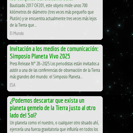
Bautizado 2017 OF201, este objeto mide unos 700
kilómetros de diámetro (tres veces más pequeño que
Plutón) y se encuentra actualmente tres veces más lejos
de la Tierra que...
El Mundo
Invitación a los medios de comunicación:
Simposio Planeta Vivo 2025
Press Release N° 28–2025 Los periodistas están invitados a
asistir a una de las conferencias de observación de la Tierra
más grandes del mundo: el Simposio Planeta...
ESA
¿Podemos descartar que exista un
planeta gemelo de la Tierra justo al otro
lado del Sol?
Un planeta como el nuestro, o cualquier otro situado ahí,
ejercería una fuerza gravitatoria que influiría en todos los