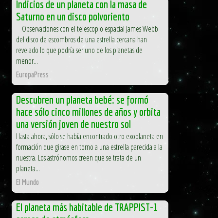
Indicios de un planeta con la masa de
Saturno en un disco polvoriento
Observaciones con el telescopio espacial James Webb
del disco de escombros de una estrella cercana han
revelado lo que podría ser uno de los planetas de
menor...
EuropaPress
Descubren un planeta bebé: se formó
hace sólo cinco millones de años y orbita
una versión joven de nuestro sol
Hasta ahora, sólo se había encontrado otro exoplaneta en
formación que girase en torno a una estrella parecida a la
nuestra. Los astrónomos creen que se trata de un
planeta...
El Mundo
El planeta más habitable de TRAPPIST-1