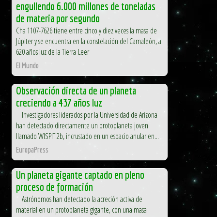
engullendo 6.000 millones de toneladas
de materia por segundo
Cha 1107-7626 tiene entre cinco y diez veces la masa de
Júpiter y se encuentra en la constelación del Camaleón, a
620 años luz de la Tierra Leer
El Mundo
Observación directa de un planeta
creciendo a 437 años luz
Investigadores liderados por la Universidad de Arizona
han detectado directamente un protoplaneta joven
llamado WISPIT 2b, incrustado en un espacio anular en...
EuropaPress
Un planeta gigante captado en pleno
proceso de formación
Astrónomos han detectado la acreción activa de
material en un protoplaneta gigante, con una masa