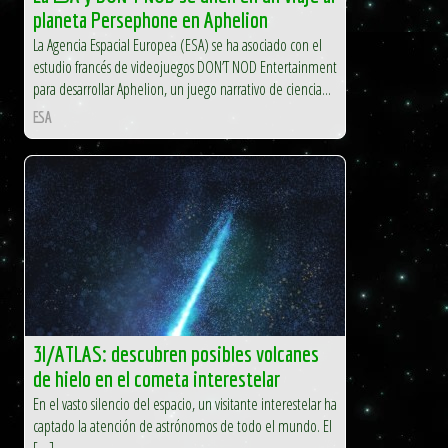
planeta Persephone en Aphelion
La Agencia Espacial Europea (ESA) se ha asociado con el
estudio francés de videojuegos DON’T NOD Entertainment
para desarrollar Aphelion, un juego narrativo de ciencia...
ESA
3I/ATLAS: descubren posibles volcanes
de hielo en el cometa interestelar
En el vasto silencio del espacio, un visitante interestelar ha
captado la atención de astrónomos de todo el mundo. El
[…]