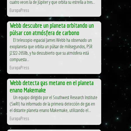
cuatro veces la de Júpiter y que orbita su estrella a tres...
EuropaPress
Webb descubre un planeta orbitando un
púlsar con atmósfera de carbono
El telescopio espacial James Webb ha observado un
exoplaneta que orbita un púlsar de milisegundos, PSR
J2322-2650b, y ha descubierto que su atmósfera está
compuesta...
EuropaPress
Webb detecta gas metano en el planeta
enano Makemake
Un equipo dirigido por el Southwest Research Institute
(SwRI) ha informado de la primera detección de gas en
el distante planeta enano Makemake, utilizando el...
EuropaPress