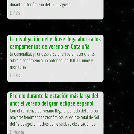
durante el fenómeno del 12 de agosto
El País
La divulgación del eclipse llega ahora a los
campamentos de verano en Cataluña
La Generalitat y Fundesplai se unen para hacer charlas
sobre el fenómeno a un potencial de 100.000 niños y
monitores
El País
El cielo durante la estación más larga del
año: el verano del gran eclipse español
Con el comienzo del verano llega el periodo del año con
mayores fenómenos astronómicos: el eclipse total de Sol
del 12 de agosto, noches de Perseidas y observación de...
El Mundo