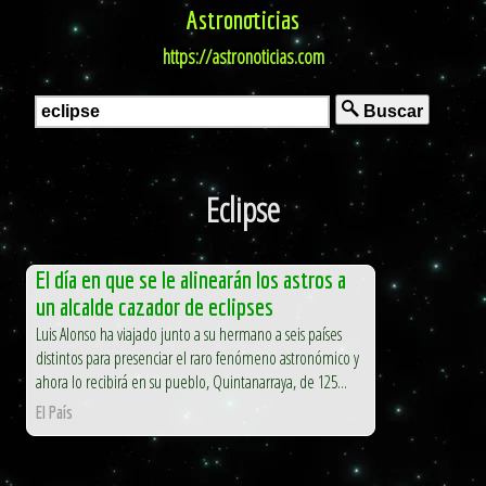
Astronoticias
https://astronoticias.com
Buscar
Eclipse
El día en que se le alinearán los astros a
un alcalde cazador de eclipses
Luis Alonso ha viajado junto a su hermano a seis países
distintos para presenciar el raro fenómeno astronómico y
ahora lo recibirá en su pueblo, Quintanarraya, de 125...
El País