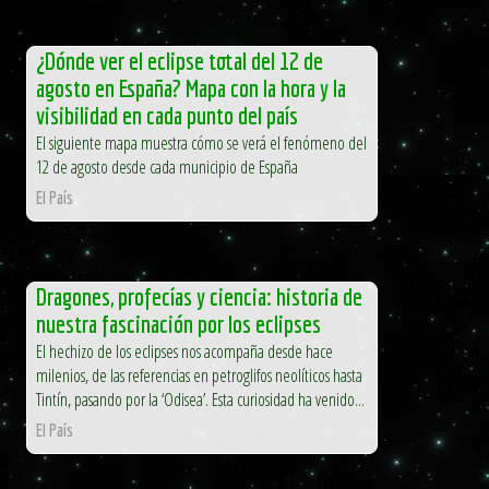
¿Dónde ver el eclipse total del 12 de
agosto en España? Mapa con la hora y la
visibilidad en cada punto del país
El siguiente mapa muestra cómo se verá el fenómeno del
12 de agosto desde cada municipio de España
El País
Dragones, profecías y ciencia: historia de
nuestra fascinación por los eclipses
El hechizo de los eclipses nos acompaña desde hace
milenios, de las referencias en petroglifos neolíticos hasta
Tintín, pasando por la ‘Odisea’. Esta curiosidad ha venido...
El País