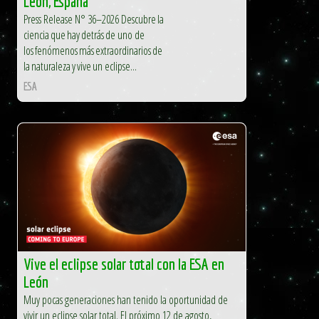
León, España
Press Release N° 36–2026 Descubre la
ciencia que hay detrás de uno de
los fenómenos más extraordinarios de
la naturaleza y vive un eclipse...
ESA
Vive el eclipse solar total con la ESA en
León
Muy pocas generaciones han tenido la oportunidad de
vivir un eclipse solar total. El próximo 12 de agosto,