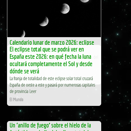
Calendario lunar de marzo 2026: eclipse
El eclipse total que se podrá ver en
lunar total e inicio de la primavera
España este 2026: en qué fecha la luna
Marzo llega con uno de los plenilunios más simbólicos del
ocultará completamente el Sol y desde
año: la Luna del Gusano, que marca la transición hacia
[…]
dónde se verá
La franja de totalidad de este eclipse solar total cruzará
El Independiente
España de oeste a este y pasará por numerosas capitales
de provincia Leer
El Mundo
Un ‘anillo de fuego’ sobre el hielo de la