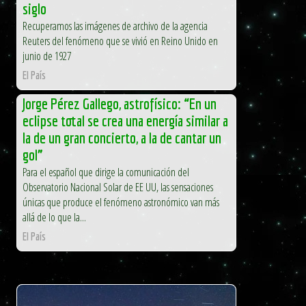
siglo
Recuperamos las imágenes de archivo de la agencia
Reuters del fenómeno que se vivió en Reino Unido en
junio de 1927
El País
Jorge Pérez Gallego, astrofísico: “En un
eclipse total se crea una energía similar a
la de un gran concierto, a la de cantar un
gol”
Para el español que dirige la comunicación del
Observatorio Nacional Solar de EE UU, las sensaciones
únicas que produce el fenómeno astronómico van más
allá de lo que la...
El País