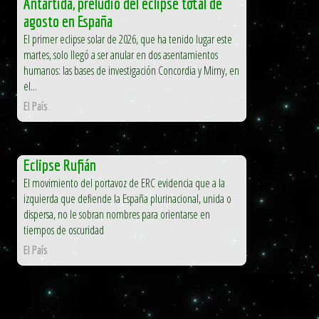
Antártida, preludio del eclipse total de
agosto en España
El primer eclipse solar de 2026, que ha tenido lugar este
martes, solo llegó a ser anular en dos asentamientos
humanos: las bases de investigación Concordia y Mirny, en
el...
El País
Eclipse Rufián
El movimiento del portavoz de ERC evidencia que a la
izquierda que defiende la España plurinacional, unida o
dispersa, no le sobran nombres para orientarse en
tiempos de oscuridad
El País