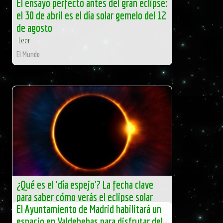
El ensayo perfecto antes del gran eclipse:
el 30 de abril es el día solar gemelo del 12
de agosto
Leer
El Mundo
¿Qué es el 'día espejo'? La fecha clave
para saber cómo verás el eclipse solar
El Ayuntamiento de Madrid habilitará un
desde tu casa
espacio en Valdebebas para disfrutar del
Aún quedan 112 días para el 12 de agosto, pero en España