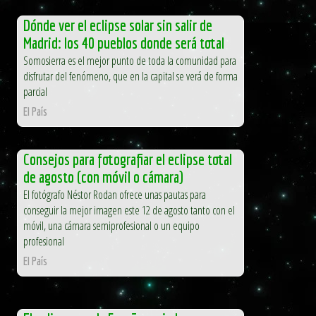
Dónde ver el eclipse solar sin salir de
Madrid: los 40 pueblos donde será total
Somosierra es el mejor punto de toda la comunidad para
disfrutar del fenómeno, que en la capital se verá de forma
parcial
El País
Consejos para fotografiar el eclipse total
de agosto (con móvil o cámara)
El fotógrafo Néstor Rodan ofrece unas pautas para
conseguir la mejor imagen este 12 de agosto tanto con el
móvil, una cámara semiprofesional o un equipo
profesional
El País