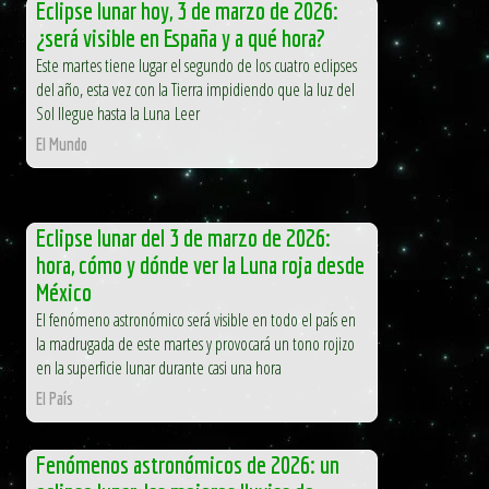
Eclipse lunar hoy, 3 de marzo de 2026:
¿será visible en España y a qué hora?
Este martes tiene lugar el segundo de los cuatro eclipses
del año, esta vez con la Tierra impidiendo que la luz del
Sol llegue hasta la Luna Leer
El Mundo
Eclipse lunar del 3 de marzo de 2026:
hora, cómo y dónde ver la Luna roja desde
México
El fenómeno astronómico será visible en todo el país en
la madrugada de este martes y provocará un tono rojizo
en la superficie lunar durante casi una hora
El País
Fenómenos astronómicos de 2026: un