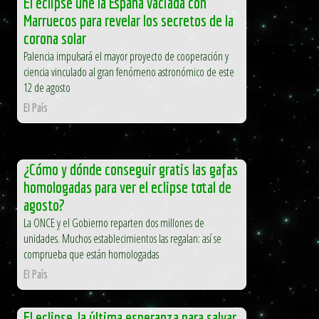
El eclipse une la España vaciada con
Marruecos para revelar los secretos de la
corona solar
Palencia impulsará el mayor proyecto de cooperación y
ciencia vinculado al gran fenómeno astronómico de este
12 de agosto
El País
¿Cómo y dónde conseguir gratis las gafas
homologadas para ver el eclipse total de
agosto?
La ONCE y el Gobierno reparten dos millones de
unidades. Muchos establecimientos las regalan: así se
comprueba que están homologadas
El País
El eclipse, la última esperanza para salvar