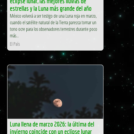
eclipse lunar, las mejores lluvias de
estrellas y la Luna más grande del año
México volverá a ser testigo de una Luna roja en marzo,
cuando el satélite natural de la Tierra parezca tomar un
tono ocre para los observadores terrestres durante poco
más...
El País
Luna llena de marzo 2026: la última del
invierno coincide con un eclipse lunar