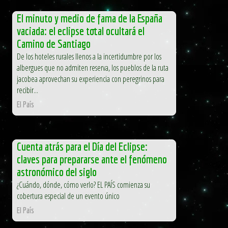
El minuto y medio de fama de la España
vaciada: el eclipse total ocultará el
Camino de Santiago
De los hoteles rurales llenos a la incertidumbre por los
albergues que no admiten reserva, los pueblos de la ruta
jacobea aprovechan su experiencia con peregrinos para
recibir...
El País
Cuenta atrás para el Día del Eclipse:
claves para prepararse ante el fenómeno
astronómico del siglo
¿Cuándo, dónde, cómo verlo? EL PAÍS comienza su
cobertura especial de un evento único
El País