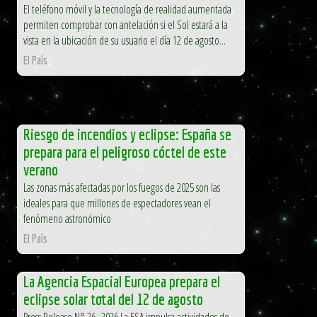
El teléfono móvil y la tecnología de realidad aumentada
permiten comprobar con antelación si el Sol estará a la
vista en la ubicación de su usuario el día 12 de agosto...
El País
Riesgo de incendios y eclipse: España se
prepara para el peligroso cóctel de este
verano
Las zonas más afectadas por los fuegos de 2025 son las
ideales para que millones de espectadores vean el
fenómeno astronómico
El País
La Agencia Espacial Europea prepara el
eclipse solar total del 12 de agosto
Press Release N° 26–2026 La ESA impulsa actividades de