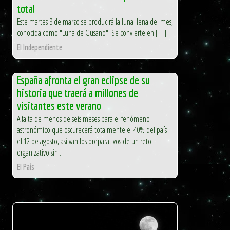
total
Este martes 3 de marzo se producirá la luna llena del mes,
conocida como "Luna de Gusano". Se convierte en […]
El Independiente
España afronta el gran eclipse de su
historia que traerá a millones de
visitantes este verano
A falta de menos de seis meses para el fenómeno
astronómico que oscurecerá totalmente el 40% del país
el 12 de agosto, así van los preparativos de un reto
organizativo sin...
El País