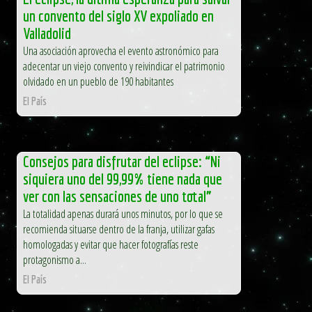
un convento del siglo XV expoliado en
Valladolid
Una asociación aprovecha el evento astronómico para
adecentar un viejo convento y reivindicar el patrimonio
olvidado en un pueblo de 190 habitantes
El País
Consejos para disfrutar del eclipse: “Ni
siquiera uno del 99,99% tiene nada que
ver con las sensaciones de uno total”
La totalidad apenas durará unos minutos, por lo que se
recomienda situarse dentro de la franja, utilizar gafas
homologadas y evitar que hacer fotografías reste
protagonismo a...
El País