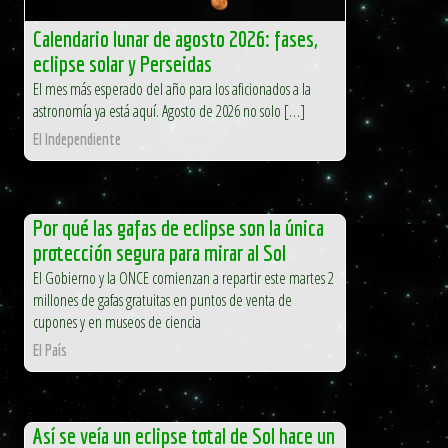
Calendario lunar de agosto 2026: fases,
eclipse solar y Perseidas
El mes más esperado del año para los aficionados a la
astronomía ya está aquí. Agosto de 2026 no solo […]
El Independiente
Por qué las gafas de eclipse son la única
protección segura para mirar al Sol
El Gobierno y la ONCE comienzan a repartir este martes 2
millones de gafas gratuitas en puntos de venta de
cupones y en museos de ciencia
El País
Así se veía un eclipse total de Sol hace un