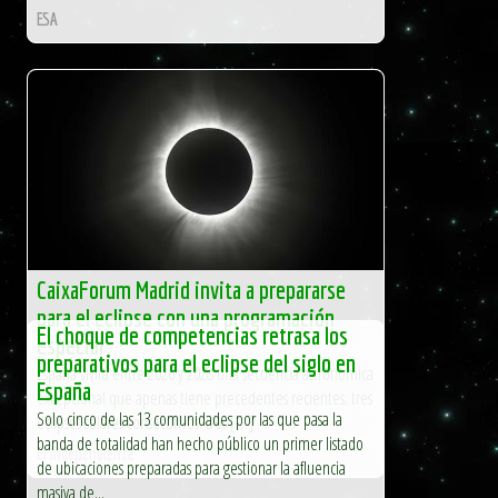
ESA
CaixaForum Madrid invita a prepararse
para el eclipse con una programación
El choque de competencias retrasa los
especial
preparativos para el eclipse del siglo en
España vivirá entre 2026 y 2028 una secuencia astronómica
España
excepcional que apenas tiene precedentes recientes: tres
Solo cinco de las 13 comunidades por las que pasa la
eclipses solares consecutivos. Dos […]
banda de totalidad han hecho público un primer listado
El Independiente
de ubicaciones preparadas para gestionar la afluencia
masiva de...