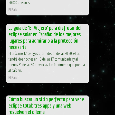
60.000 personas
El País
La guía de ‘El Viajero’ para disfrutar del
eclipse solar en España: de los mejores
lugares para admirarlo a la protección
necesaria
El próximo 12 de agosto, alrededor de las 20.30, el día
tendrá dos noches en 13 de las 17 comunidades y al
menos 31 de las 50 provincias. Un fenómeno que pondrá
al país en...
El País
Cómo buscar un sitio perfecto para ver el
eclipse total: tres apps y una web
resuelven el dilema