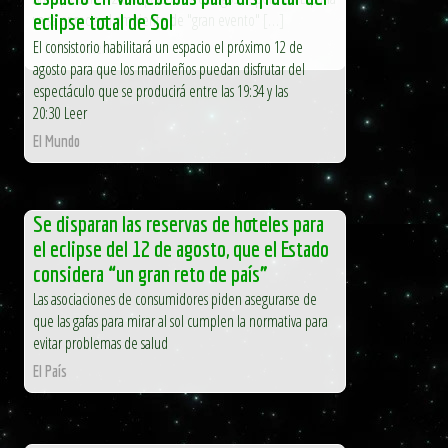
ya se aprecia el ambiente de "gran evento" […]
eclipse total de Sol
El consistorio habilitará un espacio el próximo 12 de
El Independiente
agosto para que los madrileños puedan disfrutar del
espectáculo que se producirá entre las 19:34 y las
20:30 Leer
El Mundo
Se disparan las reservas de hoteles para
el eclipse del 12 de agosto, que el Estado
considera “un gran reto de país”
Las asociaciones de consumidores piden asegurarse de
que las gafas para mirar al sol cumplen la normativa para
evitar problemas de salud
El País