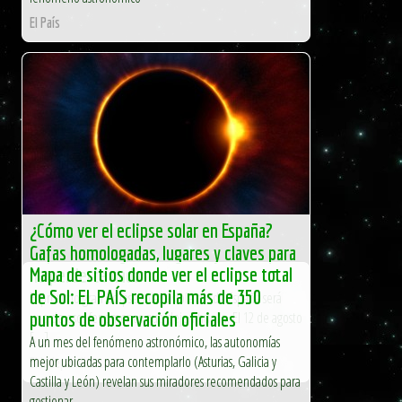
El País
¿Cómo ver el eclipse solar en España?
Gafas homologadas, lugares y claves para
Mapa de sitios donde ver el eclipse total
no perderte nada
de Sol: EL PAÍS recopila más de 350
El próximo gran eclipse solar visible desde España será
uno de esos fenómenos que dejen huella. El 12 de agosto
puntos de observación oficiales
[…]
A un mes del fenómeno astronómico, las autonomías
mejor ubicadas para contemplarlo (Asturias, Galicia y
El Independiente
Castilla y León) revelan sus miradores recomendados para
gestionar...