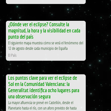
¿Dónde ver el eclipse? Consulte la
magnitud, la hora y la visibilidad en cada
punto del país
El siguiente mapa muestra cómo se verá el fenómeno del
12 de agosto desde cada municipio de España
El País
Los puntos clave para ver el eclipse de
Sol en la Comunidad Valenciana: la
Generalitat identifica ocho lugares para
una observación segura
La mayor afluencia se prevé en Castellón, desde el
Planetario hasta el río, con un aforo previsto de hasta