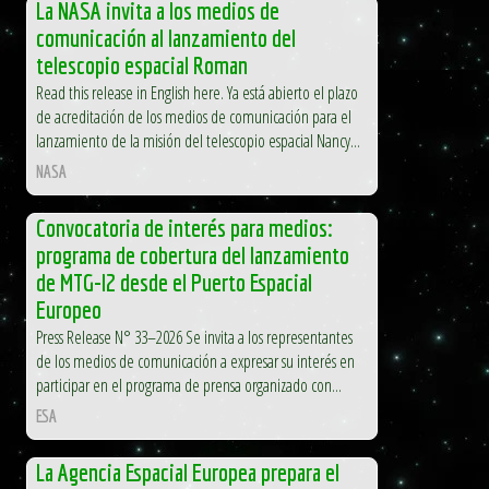
La NASA invita a los medios de
comunicación al lanzamiento del
telescopio espacial Roman
Read this release in English here. Ya está abierto el plazo
de acreditación de los medios de comunicación para el
lanzamiento de la misión del telescopio espacial Nancy...
NASA
Convocatoria de interés para medios:
programa de cobertura del lanzamiento
de MTG-I2 desde el Puerto Espacial
Europeo
Press Release N° 33–2026 Se invita a los representantes
de los medios de comunicación a expresar su interés en
participar en el programa de prensa organizado con...
ESA
La Agencia Espacial Europea prepara el