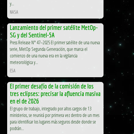
y...
NASA
Lanzamiento del primer satélite MetOp-
SG y del Sentinel-5A
Press Release N° 47–2025 El primer satélite de una nueva
serie, MetOp Segunda Generación, que marca el
comienzo de una nueva era en la vigilancia
meteorológica y...
ESA
El primer desafío de la comisión de los
tres eclipses: precisar la afluencia masiva
en el de 2026
El grupo de trabajo, integrado por altos cargos de 13
ministerios, se reunirá por primera vez dentro de un mes
para identificar los lugares más seguros desde donde se
podrán...