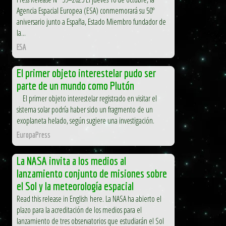
Agencia Espacial Europea (ESA) conmemorará su 50º
aniversario junto a España, Estado Miembro fundador de
la...
ESA
El primer objeto interestelar pudo ser
parte de un mundo como Plutón
El primer objeto interestelar registrado en visitar el
sistema solar podría haber sido un fragmento de un
exoplaneta helado, según sugiere una investigación.
EuropaPress
La NASA invita a los medios al
lanzamiento conjunto de misiones sobre
el Sol y la meteorología espacial
Read this release in English here. La NASA ha abierto el
plazo para la acreditación de los medios para el
lanzamiento de tres observatorios que estudiarán el Sol