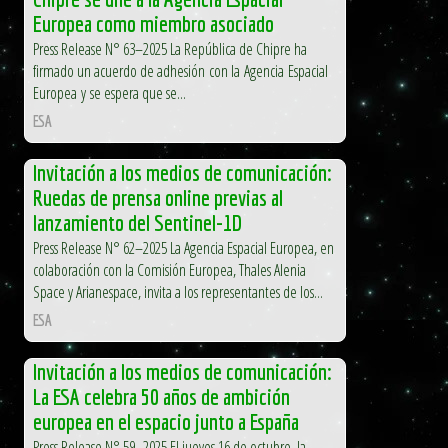
Europea como miembro asociado
Press Release N° 63–2025 La República de Chipre ha
firmado un acuerdo de adhesión con la Agencia Espacial
Europea y se espera que se...
ESA
Invitación a los medios de comunicación:
Ruedas de prensa online previas al
lanzamiento del Sentinel-1D
Press Release N° 62–2025 La Agencia Espacial Europea, en
colaboración con la Comisión Europea, Thales Alenia
Space y Arianespace, invita a los representantes de los...
ESA
Invitación a los medios de comunicación:
La ESA celebra 50 años de ambición
europea en el espacio junto a España
Press Release N° 59–2025 El jueves 16 de octubre, la