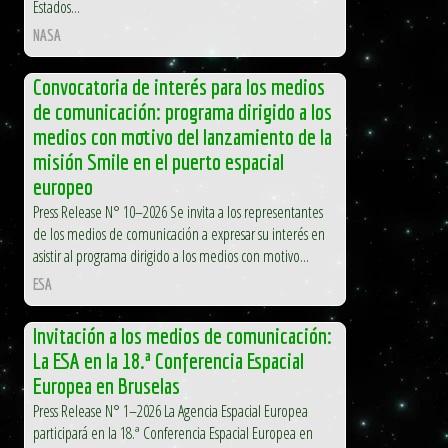
Estados...
NASA
Convocatoria de interés para los medios
de comunicación: programa dirigido a los
medios con motivo del lanzamiento de la
misión Smile en el puerto espacial
europeo
Press Release N° 10–2026 Se invita a los representantes
de los medios de comunicación a expresar su interés en
asistir al programa dirigido a los medios con motivo...
ESA
Invitación a los medios de comunicación:
La ESA en la 18.ª Conferencia Espacial
Europea en Bruselas
Press Release N° 1–2026 La Agencia Espacial Europea
participará en la 18.ª Conferencia Espacial Europea en