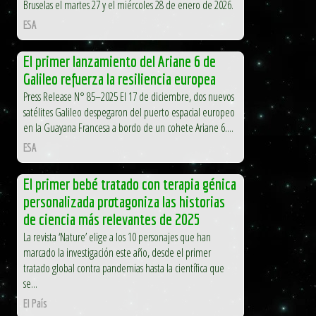
Bruselas el martes 27 y el miércoles 28 de enero de 2026.
ESA
El primer lanzamiento del Ariane 6 de
Galileo refuerza la resiliencia europea
Press Release N° 85–2025 El 17 de diciembre, dos nuevos
satélites Galileo despegaron del puerto espacial europeo
en la Guayana Francesa a bordo de un cohete Ariane 6....
ESA
El primer bebé tratado con terapia génica
personalizada protagoniza las historias
de ciencia más relevantes de 2025
La revista ‘Nature’ elige a los 10 personajes que han
marcado la investigación este año, desde el primer
tratado global contra pandemias hasta la científica que
se...
El País