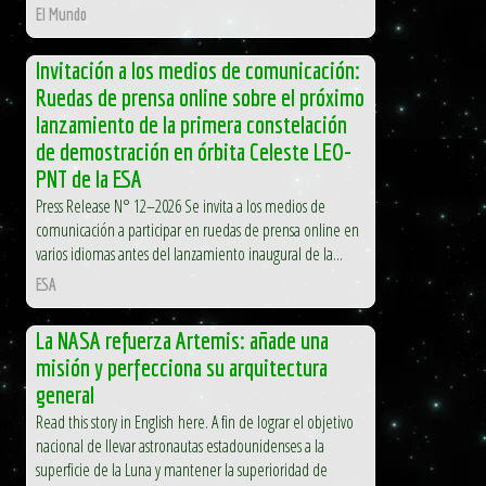
El Mundo
Invitación a los medios de comunicación:
Ruedas de prensa online sobre el próximo
lanzamiento de la primera constelación
de demostración en órbita Celeste LEO-
PNT de la ESA
Press Release N° 12–2026 Se invita a los medios de
comunicación a participar en ruedas de prensa online en
varios idiomas antes del lanzamiento inaugural de la...
ESA
La NASA refuerza Artemis: añade una
misión y perfecciona su arquitectura
general
Read this story in English here. A fin de lograr el objetivo
nacional de llevar astronautas estadounidenses a la
superficie de la Luna y mantener la superioridad de