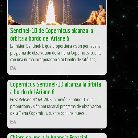
NASA
Sentinel-1D de Copernicus alcanza la
órbita a bordo del Ariane 6
La misión Sentinel-1, que proporciona visión por radar al
programa de observación de la Tierra Copernicus, cuenta
con una nueva incorporación a su familia de satélites,...
ESA
Copernicus Sentinel-1D alcanza la órbita
a bordo del Ariane 6
Press Release N° 69–2025 La misión Sentinel-1, que
proporciona visión por radar al programa de observación
de la Tierra Copernicus, cuenta con una nueva...
ESA
Chipre se une a la Agencia Espacial