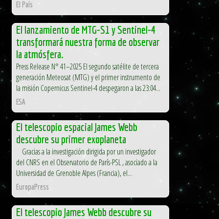
El País
El lanzamiento de MTG-S1 y Sentinel-4
transformará nuestra forma de observar
la atmósfera.
Press Release N° 41–2025 El segundo satélite de tercera
generación Meteosat (MTG) y el primer instrumento de
la misión Copernicus Sentinel-4 despegaron a las 23:04...
ESA
El telescopio espacial James Webb
descubre su primer exoplaneta
Gracias a la investigación dirigida por un investigador
del CNRS en el Observatorio de París-PSL , asociado a la
Universidad de Grenoble Alpes (Francia), el...
EuropaPress
El telescopio James Webb descubre su