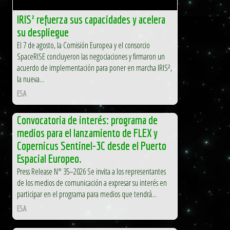
IRIS² refuerza sus capacidades y acelera
su despliegue
El 7 de agosto, la Comisión Europea y el consorcio
SpaceRISE concluyeron las negociaciones y firmaron un
acuerdo de implementación para poner en marcha IRIS²,
la nueva...
ESA
Convocatoria de interés: programa de
medios para el lanzamiento de FLEX y
Copernicus Sentinel-3C desde el Puerto
Espacial Europeo.
Press Release N° 35–2026 Se invita a los representantes
de los medios de comunicación a expresar su interés en
participar en el programa para medios que tendrá...
ESA