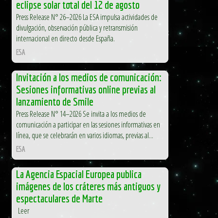
eclipse solar total del 12 de agosto
Press Release N° 26–2026 La ESA impulsa actividades de
divulgación, observación pública y retransmisión
internacional en directo desde España.
ESA
Invitación a los medios de comunicación:
Sesiones informativas online previas al
lanzamiento de Smile
Press Release N° 14–2026 Se invita a los medios de
comunicación a participar en las sesiones informativas en
línea, que se celebrarán en varios idiomas, previas al...
ESA
La Agencia Espacial Europea publica
imágenes de los cráteres más antiguos y
espectaculares de Marte
Leer