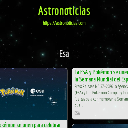
Astronoticias
https://astronoticias.com
Esa
La ESA y Pokémon se unen
la Semana Mundial del Es
Press Release N° 37–2026 La Agenci
(ESA) y The Pokémon Company Inte
fuerzas para conmemorar la Semana
que...
ESA
okémon se unen para celebrar