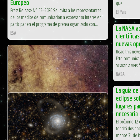
Europeo
que...
Press Release N° 33–2026 Se invita a los representantes
El País
de los medios de comunicación a expresar su interés en
participar en el programa de prensa organizado con...
La NASA a
ESA
científica
nuevas op
Read this news
Este comunicad
aclarar la vers
NASA
La guía de 
eclipse so
lugares pa
La misión Euclid de la ESA revela el
necesaria
corazón densamente poblado de la Vía
El próximo 12 d
Láctea.
tendrá dos noc
ESA
menos 31 de l