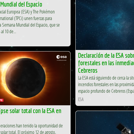
Mundial del Espacio
pacial Europea (ESA) y The Pokémon
ational (TPCi) unen fuerzas para
 Semana Mundial del Espacio, que se
 al 10 de...
Declaración de la ESA sob
forestales en las inmedia
Cebreros
La ESA está siguiendo de cerca la si
incendios forestales en las proximi
espacio profundo de Cebreros (Esp
ESA
ipse solar total con la ESA en
eraciones han tenido la oportunidad de
e solar total. El próximo 12 de agosto,