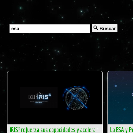
Buscar
IRIS² refuerza sus capacidades y acelera
La ESA y P