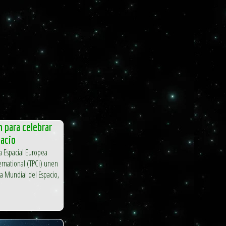
 para celebrar
pacio
a Espacial Europea
rnational (TPCi) unen
 Mundial del Espacio,