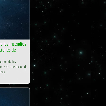
re los incendios
ciones de
tuación de los
dades de su estación de
aña).