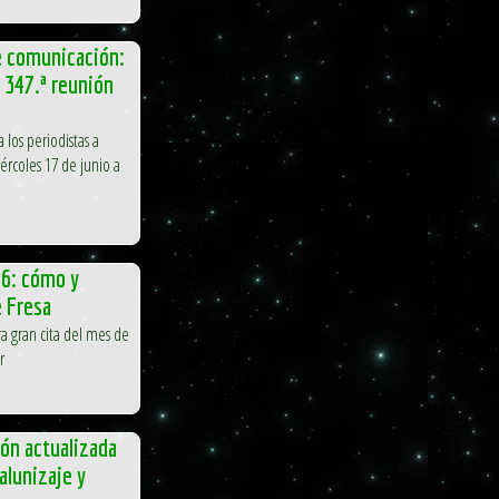
e comunicación:
a 347.ª reunión
 los periodistas a
iércoles 17 de junio a
26: cómo y
e Fresa
ra gran cita del mes de
r
ón actualizada
alunizaje y