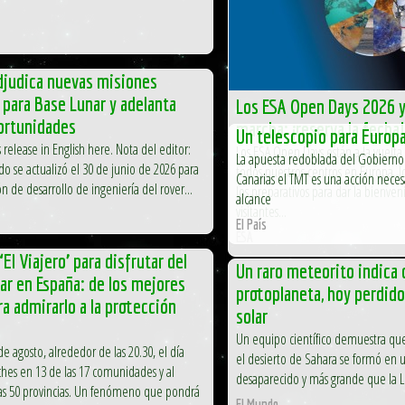
djudica nuevas misiones
s para Base Lunar y adelanta
Los ESA Open Days 2026 y
ortunidades
marcha: ¡reserva la fecha!
Un telescopio para Europ
 release in English here. Nota del editor:
Los ESA Open Days están a la vuelta
La apuesta redoblada del Gobierno 
o se actualizó el 30 de junio de 2026 para
todos nuestros centros en Europa, l
Canarias el TMT es una acción nece
ión de desarrollo de ingeniería del rover...
los preparativos para dar la bienven
alcance
visitantes...
El País
ESA
‘El Viajero’ para disfrutar del
Un raro meteorito indica 
lar en España: de los mejores
protoplaneta, hoy perdido
ra admirarlo a la protección
solar
Un equipo científico demuestra que
e agosto, alrededor de las 20.30, el día
el desierto de Sahara se formó en 
hes en 13 de las 17 comunidades y al
desaparecido y más grande que la 
as 50 provincias. Un fenómeno que pondrá
El Mundo