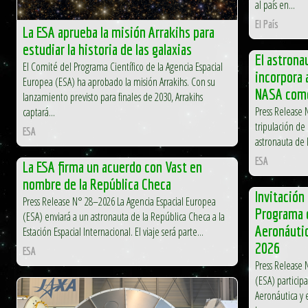
al país en...
El País
La ESA aprueba la misión Arrakihs para
estudiar la historia de las galaxias
El astrona
El Comité del Programa Científico de la Agencia Espacial
incorpora a
Europea (ESA) ha aprobado la misión Arrakihs. Con su
NASA como
lanzamiento previsto para finales de 2030, Arrakihs
Press Release 
captará...
tripulación de 
ESA
astronauta de 
ESA
La ESA firma un acuerdo con Vast en
nombre de la República Checa
Invitación
Press Release N° 28–2026 La Agencia Espacial Europea
Programa d
(ESA) enviará a un astronauta de la República Checa a la
Aeronáutic
Estación Espacial Internacional. El viaje será parte...
2026
ESA
Press Release 
(ESA) participa
Aeronáutica y 