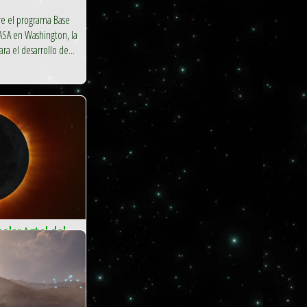
re el programa Base
NASA en Washington, la
a el desarrollo de...
olar total del
gación, observación
al en directo desde