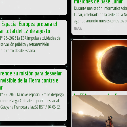
misiones de Base Lunar
Durante una sesión informativa sob
Lunar, celebrada en la sede de la 
agencia anunció nuevos contratos par
 Espacial Europea prepara el
NASA
lar total del 12 de agosto
N° 26–2026 La ESA impulsa actividades de
bservación pública y retransmisión
en directo desde España.
rende su misión para desvelar
nvisible de la Tierra contra el
ar
N° 25–2026 La nave espacial Smile despegó
La ESA prepara el eclipse s
cohete Vega-C desde el puerto espacial
12 de agosto
Guayana Francesa a las:52 BST / 04 05:52...
La ESA impulsa actividades de divul
pública y retransmisión internacion
España.