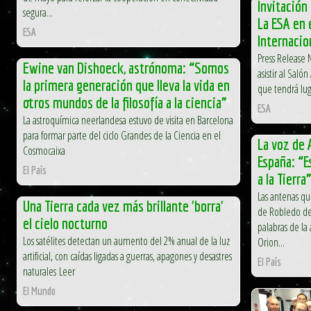
Invitación
segura...
La ESA en 
ESA
Internacio
Press Release N
Ewine van Dishoeck, astrónoma: “Somos
asistir al Saló
la primera generación que lleva la vida en
que tendrá luga
otros mundos de la filosofía a la ciencia”
ESA
La astroquímica neerlandesa estuvo de visita en Barcelona
para formar parte del ciclo Grandes de la Ciencia en el
La voz de 
Cosmocaixa
España: “E
El País
a la Tierra
Las antenas qu
Una Tierra cada vez más brillante 'borra'
de Robledo de 
el cielo nocturno
palabras de la 
Los satélites detectan un aumento del 2% anual de la luz
Orion...
artificial, con caídas ligadas a guerras, apagones y desastres
El País
naturales Leer
El Mundo