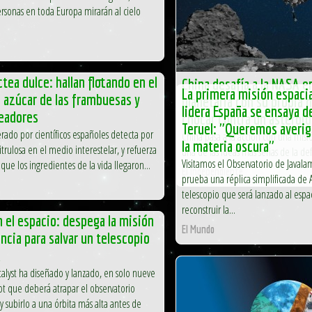
rsonas en toda Europa mirarán al cielo
ctea dulce: hallan flotando en el
China desafía a la NASA e
La primera misión espacia
 azúcar de las frambuesas y
planetaria con su propia 
lidera España se ensaya de
eadores
chocar contra un asteroi
Teruel: "Queremos averigu
rado por científicos españoles detecta por
China pasa a la acción con una mis
la materia oscura"
trulosa en el medio interestelar, y refuerza
una de las ideas más serias de la d
Visitamos el Observatorio de Javal
 que los ingredientes de la vida llegaron...
El Independiente
prueba una réplica simplificada de 
telescopio que será lanzado al espa
reconstruir la...
 el espacio: despega la misión
El Mundo
cia para salvar un telescopio
A
alyst ha diseñado y lanzado, en solo nueve
t que deberá atrapar el observatorio
’ y subirlo a una órbita más alta antes de