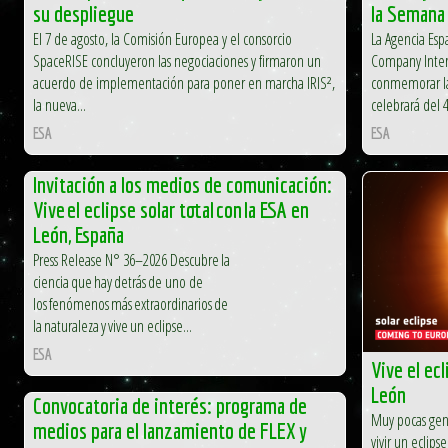
su despliegue
la Semana 
El 7 de agosto, la Comisión Europea y el consorcio
La Agencia Es
SpaceRISE concluyeron las negociaciones y firmaron un
Company Intern
acuerdo de implementación para poner en marcha IRIS²,
conmemorar la
la nueva...
celebrará del 4
ESA
ESA
Invitación a los medios de comunicación:
Vive el eclipse solar total con la ESA en
León, España
Press Release N° 36–2026 Descubre la
ciencia que hay detrás de uno de
los fenómenos más extraordinarios de
la naturaleza y vive un eclipse...
ESA
Vive el ecl
León
Convocatoria de interés: programa de
Muy pocas gen
medios para el lanzamiento de FLEX y
vivir un eclips