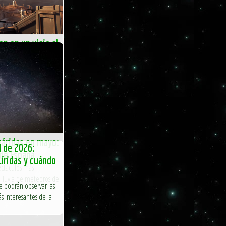
n en un viaje al
phelion
e ha asociado con el
N’T NOD Entertainment
arrativo de ciencia...
cuáridas en mayo:
l de 2026:
de España
Líridas y cuándo
ectáculos más
a lluvia de meteoros de
se podrán observar las
más interesantes de la