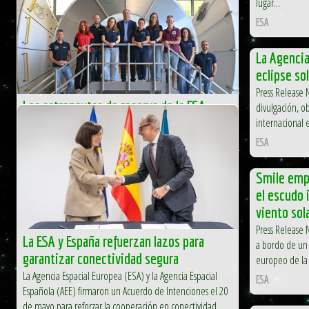
lugar...
ESA
La Agencia
eclipse so
Press Release 
Los astronautas de reserva de la ESA
divulgación, o
completan su programa de formación
internacional 
Los astronautas de reserva de la ESA han completado su
ESA
programa de formación (ART, por sus siglas en inglés), lo
que marca un hito clave en las ambiciones europeas en...
Smile emp
ESA
el escudo i
viento sol
Press Release 
La ESA y España refuerzan lazos para
a bordo de un 
garantizar conectividad segura
europeo de la 
La Agencia Espacial Europea (ESA) y la Agencia Espacial
ESA
Española (AEE) firmaron un Acuerdo de Intenciones el 20
de mayo para reforzar la cooperación en conectividad