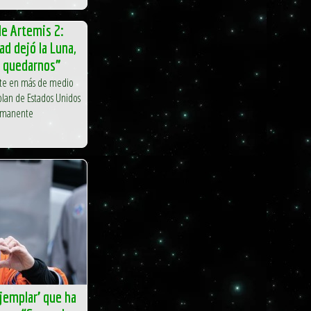
de Artemis 2:
d dejó la Luna,
a quedarnos”
lite en más de medio
 plan de Estados Unidos
ermanente
jemplar’ que ha