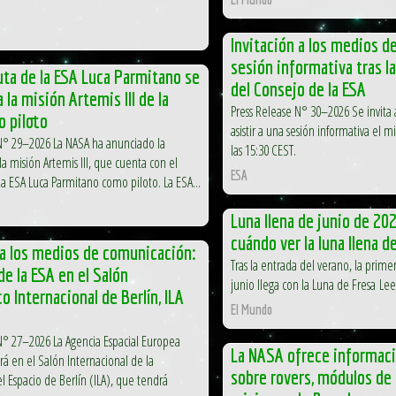
Invitación a los medios d
sesión informativa tras l
uta de la ESA Luca Parmitano se
del Consejo de la ESA
 la misión Artemis III de la
Press Release N° 30–2026 Se invita a
 piloto
asistir a una sesión informativa el m
N° 29–2026 La NASA ha anunciado la
las 15:30 CEST.
la misión Artemis III, que cuenta con el
ESA
la ESA Luca Parmitano como piloto. La ESA...
Luna llena de junio de 20
cuándo ver la luna llena d
 a los medios de comunicación:
Tras la entrada del verano, la prime
e la ESA en el Salón
junio llega con la Luna de Fresa Lee
o Internacional de Berlín, ILA
El Mundo
N° 27–2026 La Agencia Espacial Europea
La NASA ofrece informaci
rá en el Salón Internacional de la
sobre rovers, módulos de 
el Espacio de Berlín (ILA), que tendrá