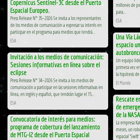
Copernicus Sentinel-3C desde el Puerto
millones de pe
Espacial Europeo.
para...
Press Release N° 35–2026 Se invita a los representantes
ESA
de los medios de comunicación a expresar su interés en
participar en el programa para medios que tendrá...
Una Vía Lá
ESA
espacio un
autobronc
Invitación a los medios de comunicación:
Un equipo lide
Sesiones informativas en línea sobre el
primera vez eri
eclipse
la hipótesis de
Press Release N° 34–2026 Se invita a los medios de
El Mundo
comunicación a participar en las sesiones informativas en
línea, en inglés y español, que tendrán lugar el 15...
Rescate en
ESA
de emergen
de la NAS
Convocatoria de interés para medios:
La empresa Kat
programa de cobertura del lanzamiento
meses, un robo
de MTG-I2 desde el Puerto Espacial
espacial ‘Swift