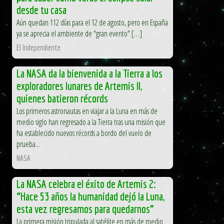
desde tu casa
Aún quedan 112 días para el 12 de agosto, pero en España
ya se aprecia el ambiente de "gran evento" […]
El Independiente
La NASA da la bienvenida a la Tierra a los
exploradores lunares de Artemis II,
quienes batieron récords
Los primeros astronautas en viajar a la Luna en más de
medio siglo han regresado a la Tierra tras una misión que
ha establecido nuevos récords a bordo del vuelo de
prueba...
NASA
La NASA celebra el éxito de Artemis 2:
“Hace 53 años la humanidad dejó la Luna,
esta vez regresamos para quedarnos”
La primera misión tripulada al satélite en más de medio