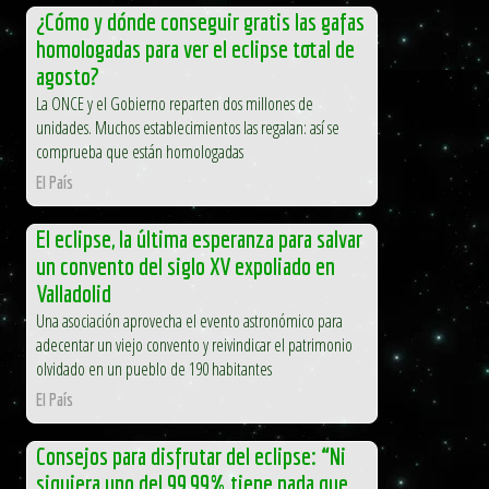
¿Cómo y dónde conseguir gratis las gafas
homologadas para ver el eclipse total de
agosto?
La ONCE y el Gobierno reparten dos millones de
unidades. Muchos establecimientos las regalan: así se
comprueba que están homologadas
El País
El eclipse, la última esperanza para salvar
un convento del siglo XV expoliado en
Valladolid
Una asociación aprovecha el evento astronómico para
adecentar un viejo convento y reivindicar el patrimonio
olvidado en un pueblo de 190 habitantes
El País
Consejos para disfrutar del eclipse: “Ni
siquiera uno del 99,99% tiene nada que