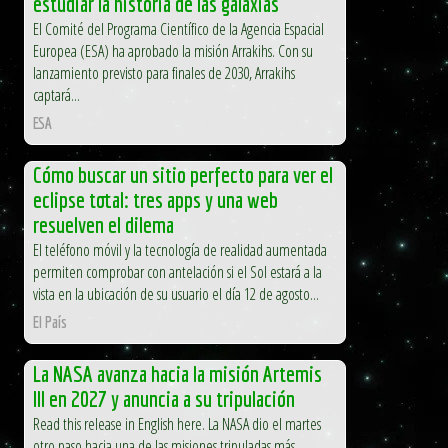
estudiar la historia de las galaxias
El Comité del Programa Científico de la Agencia Espacial
Europea (ESA) ha aprobado la misión Arrakihs. Con su
lanzamiento previsto para finales de 2030, Arrakihs
captará...
ESA
Cómo buscar un sitio perfecto para ver el
eclipse total: tres apps y una web
resuelven el dilema
El teléfono móvil y la tecnología de realidad aumentada
permiten comprobar con antelación si el Sol estará a la
vista en la ubicación de su usuario el día 12 de agosto...
El País
La NASA avanza hacia la misión Artemis
III en 2027 y anuncia a su tripulación
Read this release in English here. La NASA dio el martes
otro paso hacia una de las misiones tripuladas más