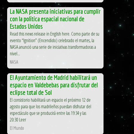
La NASA presenta iniciativas para cumplir
con la política espacial nacional de
Estados Unidos
Read this news release in English here. Como parte de su
evento “Ignition” (Encendido) celebrado el martes, la
NASA anunció una serie de iniciativas transformadoras a
nivel...
NASA
El Ayuntamiento de Madrid habilitará un
espacio en Valdebebas para disfrutar del
eclipse total de Sol
El consistorio habilitará un espacio el próximo 12 de
agosto para que los madrileños puedan disfrutar del
espectáculo que se producirá entre las 19:34 y las
20:30 Leer
El Mundo