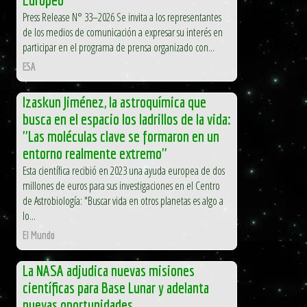
Press Release N° 33–2026 Se invita a los representantes
de los medios de comunicación a expresar su interés en
participar en el programa de prensa organizado con...
ESA
Izaskun Jiménez, la astroquímica que
busca en el espacio los ladrillos de la vida:
"Las moléculas clave se formaron en un
entorno realmente extremo"
Esta científica recibió en 2023 una ayuda europea de dos
millones de euros para sus investigaciones en el Centro
de Astrobiología: "Buscar vida en otros planetas es algo a
lo...
El Mundo
La NASA adjudica nuevas misiones
científicas para Base Lunar y adelanta
nuevas oportunidades