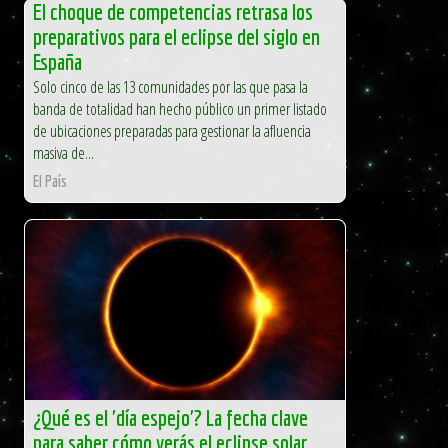
El choque de competencias retrasa los
preparativos para el eclipse del siglo en
España
Solo cinco de las 13 comunidades por las que pasa la
banda de totalidad han hecho público un primer listado
de ubicaciones preparadas para gestionar la afluencia
masiva de...
El País
¿Qué es el 'día espejo'? La fecha clave
para saber cómo verás el eclipse solar