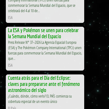
conmemorar la Semana Mundial del Espacio, que se
celebrará del 4 al 10 de...
ESA
La ESA y Pokémon se unen para celebrar
la Semana Mundial del Espacio
Press Release N° 37–2026 La Agencia Espacial Europea
(ESA) y The Pokémon Company International (TPCi) unen
fuerzas para conmemorar la Semana Mundial del Espacio,
que...
ESA
Cuenta atrás para el Día del Eclipse:
claves para prepararse ante el fenómeno
astronómico del siglo
¿Cuándo, dónde, cómo verlo? EL PAÍS comienza su
cobertura especial de un evento único
El País