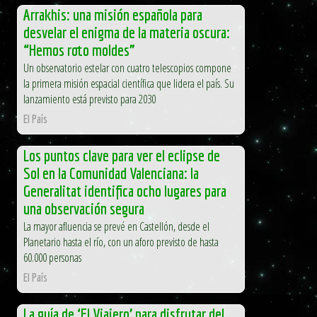
Arrakhis: una misión española para
desvelar el enigma de la materia oscura:
“Hemos roto moldes”
Un observatorio estelar con cuatro telescopios compone
la primera misión espacial científica que lidera el país. Su
lanzamiento está previsto para 2030
El País
Los puntos clave para ver el eclipse de
Sol en la Comunidad Valenciana: la
Generalitat identifica ocho lugares para
una observación segura
La mayor afluencia se prevé en Castellón, desde el
Planetario hasta el río, con un aforo previsto de hasta
60.000 personas
El País
La guía de ‘El Viajero’ para disfrutar del