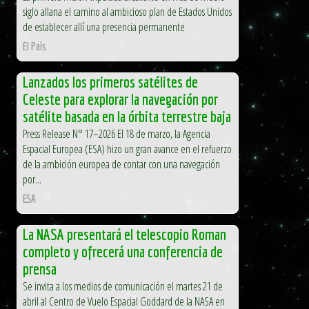
siglo allana el camino al ambicioso plan de Estados Unidos
de establecer allí una presencia permanente
El País
Lanzados los primeros satélites de
Celeste para explorar la navegación por
satélite basada en la órbita terrestre baja
Press Release N° 17–2026 El 18 de marzo, la Agencia
Espacial Europea (ESA) hizo un gran avance en el refuerzo
de la ambición europea de contar con una navegación
por...
ESA
La NASA presentará el telescopio Roman
completo y ofrecerá una conferencia de
prensa
Se invita a los medios de comunicación el martes 21 de
abril al Centro de Vuelo Espacial Goddard de la NASA en