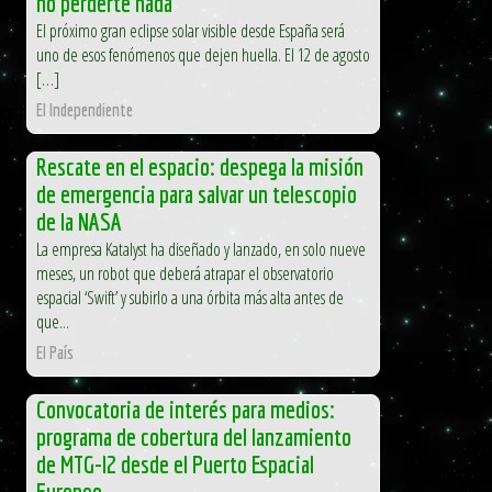
no perderte nada
El próximo gran eclipse solar visible desde España será
uno de esos fenómenos que dejen huella. El 12 de agosto
[…]
El Independiente
Rescate en el espacio: despega la misión
de emergencia para salvar un telescopio
de la NASA
La empresa Katalyst ha diseñado y lanzado, en solo nueve
meses, un robot que deberá atrapar el observatorio
espacial ‘Swift’ y subirlo a una órbita más alta antes de
que...
El País
Convocatoria de interés para medios:
programa de cobertura del lanzamiento
de MTG-I2 desde el Puerto Espacial
Europeo