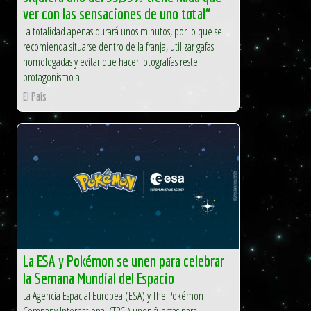
ver con las sensaciones de uno total”
La totalidad apenas durará unos minutos, por lo que se
recomienda situarse dentro de la franja, utilizar gafas
homologadas y evitar que hacer fotografías reste
protagonismo a...
El País
La ESA y Pokémon se unen para celebrar
la Semana Mundial del Espacio
La Agencia Espacial Europea (ESA) y The Pokémon
Company International (TPCi) unen fuerzas para