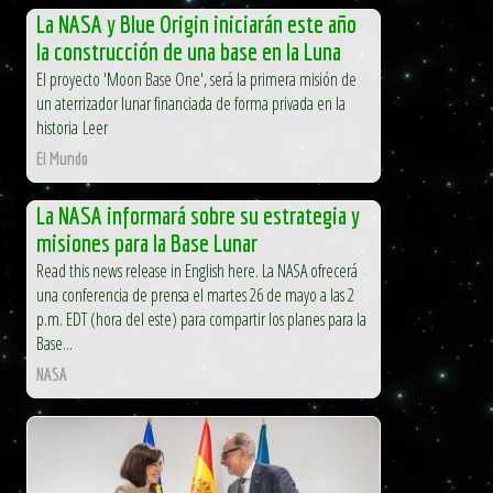
La NASA y Blue Origin iniciarán este año
la construcción de una base en la Luna
El proyecto 'Moon Base One', será la primera misión de
un aterrizador lunar financiada de forma privada en la
historia Leer
El Mundo
La NASA informará sobre su estrategia y
misiones para la Base Lunar
Read this news release in English here. La NASA ofrecerá
una conferencia de prensa el martes 26 de mayo a las 2
p.m. EDT (hora del este) para compartir los planes para la
Base...
NASA