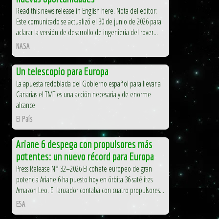
Read this news release in English here. Nota del editor:
Este comunicado se actualizó el 30 de junio de 2026 para
aclarar la versión de desarrollo de ingeniería del rover...
NASA
Un telescopio para Europa
La apuesta redoblada del Gobierno español para llevar a
Canarias el TMT es una acción necesaria y de enorme
alcance
El País
Ariane 6 despega con propulsores más
potentes: un nuevo récord para Europa
Press Release N° 32–2026 El cohete europeo de gran
potencia Ariane 6 ha puesto hoy en órbita 36 satélites
Amazon Leo. El lanzador contaba con cuatro propulsores...
ESA