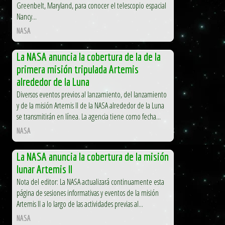
Greenbelt, Maryland, para conocer el telescopio espacial
Nancy...
NASA
La NASA anuncia la cobertura de la de la
primera misión tripulada Artemis
alrededor de la Luna
Diversos eventos previos al lanzamiento, del lanzamiento
y de la misión Artemis II de la NASA alrededor de la Luna
se transmitirán en línea. La agencia tiene como fecha...
NASA
La NASA anuncia la cobertura de la misión
lunar Artemis II
Nota del editor: La NASA actualizará continuamente esta
página de sesiones informativas y eventos de la misión
Artemis II a lo largo de las actividades previas al...
NASA