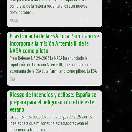
complejas de la historia reciente al ofrecer nuevos
detalles sobre...
NASA
El astronauta de la ESA Luca Parmitano se
incorpora a la misión Artemis III de la
NASA como piloto
Press Release N° 29–2026 La NASA ha anunciado la
tripulación de la misión Artemis III, que cuenta con el
astronauta de la ESA Luca Parmitano como piloto. La ESA...
ESA
Riesgo de incendios y eclipse: España se
prepara para el peligroso cóctel de este
verano
Las zonas más afectadas por los fuegos de 2025 son las
ideales para que millones de espectadores vean el
fenómeno astronómico