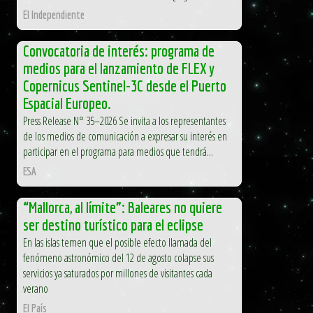
El Independiente
Convocatoria de interés: programa de
medios para el lanzamiento de FLEX y
Copernicus Sentinel-3C desde el Puerto
Espacial Europeo.
Press Release N° 35–2026 Se invita a los representantes
de los medios de comunicación a expresar su interés en
participar en el programa para medios que tendrá...
ESA
“Mallorca, al límite”: Baleares no quiere
ser destino turístico para el eclipse
En las islas temen que el posible efecto llamada del
fenómeno astronómico del 12 de agosto colapse sus
servicios ya saturados por millones de visitantes cada
verano
El País