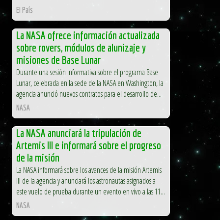
El País
La NASA ofrece información actualizada
sobre rovers, módulos de alunizaje y
misiones de Base Lunar
Durante una sesión informativa sobre el programa Base
Lunar, celebrada en la sede de la NASA en Washington, la
agencia anunció nuevos contratos para el desarrollo de...
NASA
La NASA anunciará la tripulación de
Artemis III e informará sobre el progreso
de la misión
La NASA informará sobre los avances de la misión Artemis
III de la agencia y anunciará los astronautas asignados a
este vuelo de prueba durante un evento en vivo a las 11...
NASA