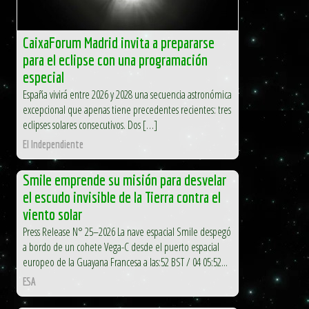
CaixaForum Madrid invita a prepararse
para el eclipse con una programación
especial
España vivirá entre 2026 y 2028 una secuencia astronómica
excepcional que apenas tiene precedentes recientes: tres
eclipses solares consecutivos. Dos […]
El Independiente
Smile emprende su misión para desvelar
el escudo invisible de la Tierra contra el
viento solar
Press Release N° 25–2026 La nave espacial Smile despegó
a bordo de un cohete Vega-C desde el puerto espacial
europeo de la Guayana Francesa a las:52 BST / 04 05:52...
ESA