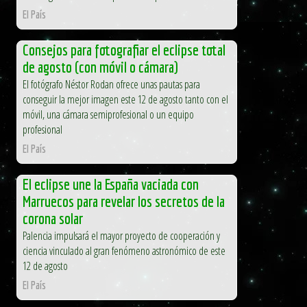
El País
Consejos para fotografiar el eclipse total
de agosto (con móvil o cámara)
El fotógrafo Néstor Rodan ofrece unas pautas para
conseguir la mejor imagen este 12 de agosto tanto con el
móvil, una cámara semiprofesional o un equipo
profesional
El País
El eclipse une la España vaciada con
Marruecos para revelar los secretos de la
corona solar
Palencia impulsará el mayor proyecto de cooperación y
ciencia vinculado al gran fenómeno astronómico de este
12 de agosto
El País