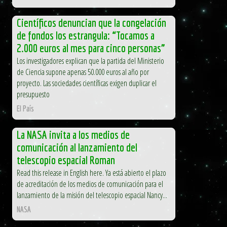
Científicos denuncian que la congelación
de fondos los estrangula: “Tocamos a
2.000 euros al mes para cinco personas”
Los investigadores explican que la partida del Ministerio
de Ciencia supone apenas 50.000 euros al año por
proyecto. Las sociedades científicas exigen duplicar el
presupuesto
El País
La NASA invita a los medios de
comunicación al lanzamiento del
telescopio espacial Roman
Read this release in English here. Ya está abierto el plazo
de acreditación de los medios de comunicación para el
lanzamiento de la misión del telescopio espacial Nancy...
NASA