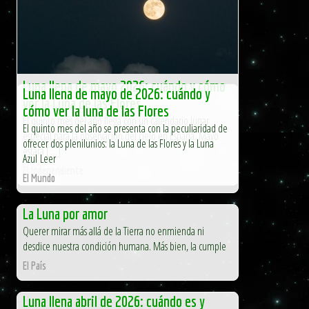
Luna llena de mayo 2026: cuándo y cómo
Luna llena de mayo de 2026: cuándo y
ver la Luna de las Flores
cómo ver la luna de las Flores
El quinto mes del año llega con un calendario lunar
El quinto mes del año se presenta con la peculiaridad de
especial para la observación del cielo en España. Mayo
ofrecer dos plenilunios: la Luna de las Flores y la Luna
estará […]
Azul Leer
El Independiente
El Mundo
La Luna por amor
Querer mirar más allá de la Tierra no enmienda ni
desdice nuestra condición humana. Más bien, la cumple
El País
Luna llena abril de 2026: cuándo es y