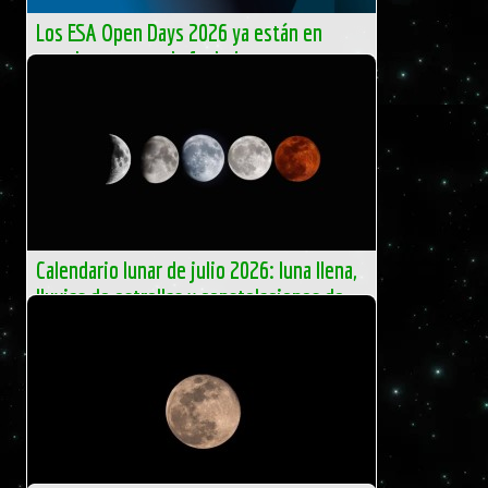
Los ESA Open Days 2026 ya están en
marcha: ¡reserva la fecha!
Los ESA Open Days están a la vuelta de la esquina. En
todos nuestros centros en Europa, los equipos ya ultiman
los preparativos para dar la bienvenida a miles de
visitantes...
ESA
Calendario lunar de julio 2026: luna llena,
lluvias de estrellas y constelaciones de
verano
Con la reciente llegada del verano, las noches cálidas y los
cielos habitualmente despejados convierten a España en
un escenario […]
El Independiente