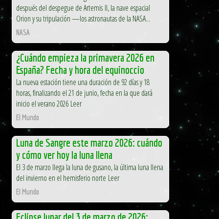
después del despegue de Artemis II, la nave espacial
Orion y su tripulación —los astronautas de la NASA...
NASA
¿Cuándo empieza la primavera 2026 en
España? Fecha y hora del equinoccio
La nueva estación tiene una duración de 92 días y 18
horas, finalizando el 21 de junio, fecha en la que dará
inicio el verano 2026 Leer
El Mundo
Luna de Sangre este marzo 2026: cuándo
y cómo ver hoy la luna llena
El 3 de marzo llega la luna de gusano, la última luna llena
del invierno en el hemisferio norte Leer
El Mundo
Eclipse lunar del 3 de marzo de 2026: