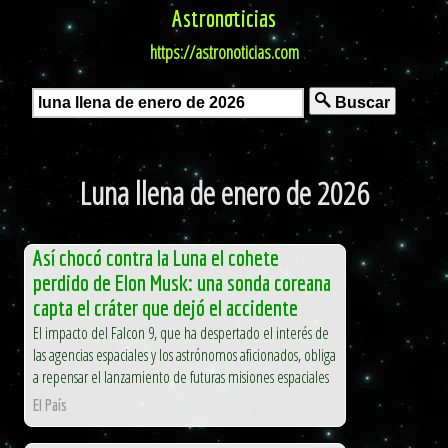
Astronoticias
https://astronoticias.com
Buscar
Luna llena de enero de 2026
Así chocó contra la Luna el cohete
perdido de Elon Musk: una sonda coreana
capta el cráter que dejó el accidente
El impacto del Falcon 9, que ha despertado el interés de
las agencias espaciales y los astrónomos aficionados, obliga
a repensar el lanzamiento de futuras misiones espaciales
El País