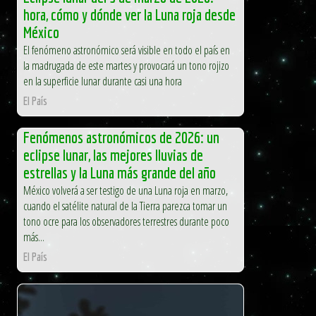
hora, cómo y dónde ver la Luna roja desde
México
El fenómeno astronómico será visible en todo el país en
la madrugada de este martes y provocará un tono rojizo
en la superficie lunar durante casi una hora
El País
Fenómenos astronómicos de 2026: un
eclipse lunar, las mejores lluvias de
estrellas y la Luna más grande del año
México volverá a ser testigo de una Luna roja en marzo,
cuando el satélite natural de la Tierra parezca tomar un
tono ocre para los observadores terrestres durante poco
más...
El País