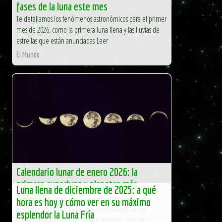
fases de la luna este mes
Te detallamos los fenómenos astronómicos para el primer
mes de 2026, como la primera luna llena y las lluvias de
estrellas que están anunciadas Leer
El Mundo
Calendario lunar de enero 2026: la
primera superluna y planetas más
Luna llena de diciembre de 2025: a qué
brillantes
hora es hoy y cómo ver en su máximo
El primer mes de 2026 llegará acompañado de un
esplendor la Luna Fría
calendario lunar especialmente llamativo para los