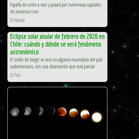
España de oeste a este y pasará por numerosas capitales
de provincia Leer
El Mundo
Eclipse solar anular de febrero de 2026 en
Chile: cuándo y dónde se verá fenómeno
astronómico
El ‘anillo de fuego’ se verá en algunos municipios del país
sudamericano, con una observación que será parcial
El País