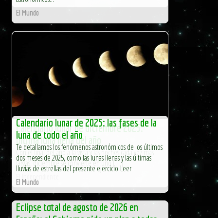
El Mundo
Calendario lunar de 2025: las fases de la
Calendario lunar de diciembre 2025:
luna de todo el año
última luna llena del año
Te detallamos los fenómenos astronómicos de los últimos
Con el final del año a la vista y las noches cada vez más
dos meses de 2025, como las lunas llenas y las últimas
largas, diciembre se convierte en uno […]
lluvias de estrellas del presente ejercicio Leer
El Independiente
El Mundo
Eclipse total de agosto de 2026 en