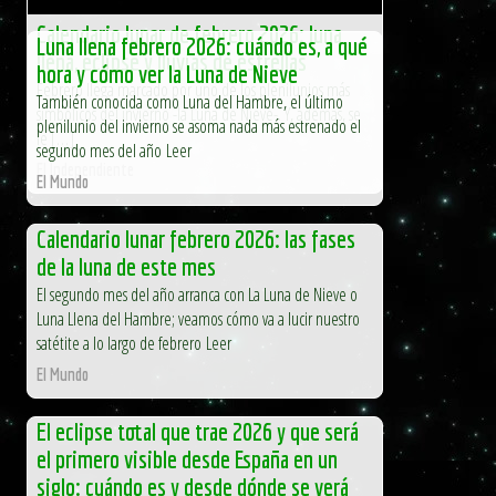
Calendario lunar de febrero 2026: luna
Luna llena febrero 2026: cuándo es, a qué
llena, eclipse y lluvias de estrellas
hora y cómo ver la Luna de Nieve
Febrero llega marcado por uno de los plenilunios más
También conocida como Luna del Hambre, el último
simbólicos del invierno -la Luna de Nieve-. Y, además, se
plenilunio del invierno se asoma nada más estrenado el
le […]
segundo mes del año Leer
El Independiente
El Mundo
Calendario lunar febrero 2026: las fases
de la luna de este mes
El segundo mes del año arranca con La Luna de Nieve o
Luna Llena del Hambre; veamos cómo va a lucir nuestro
satétite a lo largo de febrero Leer
El Mundo
El eclipse total que trae 2026 y que será
el primero visible desde España en un
siglo: cuándo es y desde dónde se verá