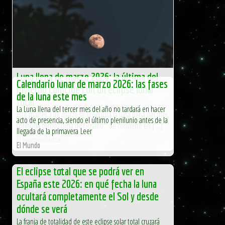
Luna llena de marzo 2026: la última del
Calendario lunar de marzo 2026: las fases
invierno coincide con un eclipse lunar
de la luna este mes
total
La Luna llena del tercer mes del año no tardará en hacer
Este martes 3 de marzo se producirá la luna llena del mes,
acto de presencia, siendo el último plenilunio antes de la
conocida como "Luna de Gusano". Se convierte en […]
llegada de la primavera Leer
El Independiente
El Mundo
El eclipse total que se podrá ver en
España este 2026: en qué fecha la luna
ocultará completamente el Sol y desde
dónde se verá
La franja de totalidad de este eclipse solar total cruzará