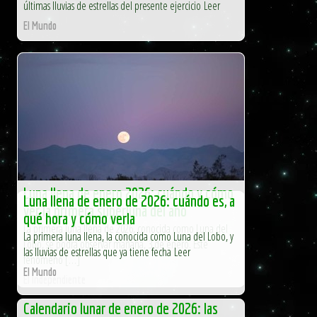
últimas lluvias de estrellas del presente ejercicio Leer
El Mundo
Luna llena de enero 2026: cuándo y cómo
Luna llena de enero de 2026: cuándo es, a
ver la primera superluna del año
qué hora y cómo verla
La primera luna llena de 2026, conocida como Luna del
La primera luna llena, la conocida como Luna del Lobo, y
Lobo, se podrá observar mañana, 3 de enero. Este
las lluvias de estrellas que ya tiene fecha Leer
fenómeno […]
El Mundo
El Independiente
Calendario lunar de enero de 2026: las