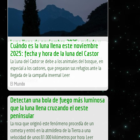
Luna llena de noviembre 2025: cuándo y
Cuándo es la luna llena este noviembre
cómo verla
2025: fecha y hora de la luna del Castor
Después de la espectacular Luna de la Cosecha o la Luna
La Luna del Castor se debe a los animales del bosque, en
del Cazador de octubre, el calendario lunar nos regala
especial a los castores, que preparan sus refugios ante la
[…]
llegada de la campaña invernal Leer
El Independiente
El Mundo
Detectan una bola de fuego más luminosa
que la luna llena cruzando el oeste
peninsular
La roca que originó este fenómeno procedía de un
cometa y entró en la atmósfera de la Tierra a una
velocidad de unos 81.000 kilómetros por hora Leer