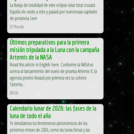
La franja de totalidad de este eclipse solar total cruzará
España de oeste a este y pasará por numerosas capitales
de provincia Leer
El Mundo
Últimos preparativos para la primera
misión tripulada a la Luna con la campaña
Artemis de la NASA
Read this article in English here. Conforme la NASA se
acerca al lanzamiento del vuelo de prueba Artemis II, la
agencia pronto llevará por primera vez su cohete
Sistema...
NASA
Calendario lunar de 2026: las fases de la
luna de todo el año
Te detallamos los fenómenos astronómicos de los
próximos meses de 2026, como las lunas llenas y las