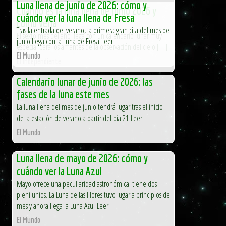
Luna llena de junio de 2026: cómo y
Cuándo es la luna llena de junio 2026 y
cuándo ver la luna llena de Fresa
cómo verla
Tras la entrada del verano, la primera gran cita del mes de
El sexto mes del año llega con un calendario lunar muy
junio llega con la Luna de Fresa Leer
especial para los amantes de la observación del cielo […]
El Mundo
El Independiente
Calendario lunar de junio de 2026: las
fases de la luna este mes
La luna llena del mes de junio tendrá lugar tras el inicio
de la estación de verano a partir del día 21 Leer
El Mundo
Luna llena de mayo de 2026: cómo y
cuándo ver la Luna Azul
Mayo ofrece una peculiaridad astronómica: tiene dos
plenilunios. La Luna de las Flores tuvo lugar a principios de
mes y ahora llega la Luna Azul Leer
El Mundo