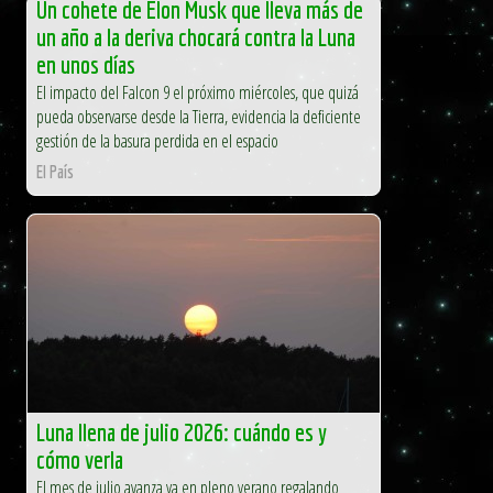
Un cohete de Elon Musk que lleva más de
un año a la deriva chocará contra la Luna
en unos días
El impacto del Falcon 9 el próximo miércoles, que quizá
pueda observarse desde la Tierra, evidencia la deficiente
gestión de la basura perdida en el espacio
El País
Luna llena de julio 2026: cuándo es y
cómo verla
El mes de julio avanza ya en pleno verano regalando