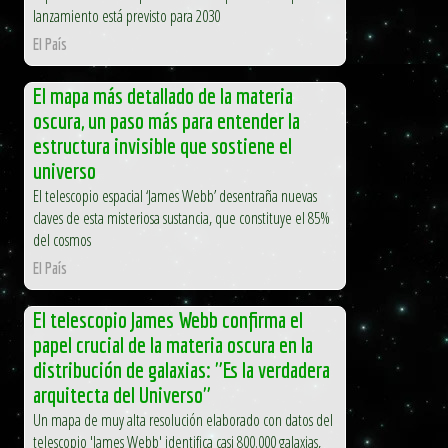
lanzamiento está previsto para 2030
El País
El mapa más detallado de la materia
oscura, un paso más para entender la
estructura invisible que sostiene el
universo
El telescopio espacial ‘James Webb’ desentraña nuevas
claves de esta misteriosa sustancia, que constituye el 85%
del cosmos
El País
El telescopio James Webb confirma el
papel crucial de la materia oscura en la
distribución de galaxias: "Es la verdadera
arquitecta del Universo"
Un mapa de muy alta resolución elaborado con datos del
telescopio 'James Webb' identifica casi 800.000 galaxias,