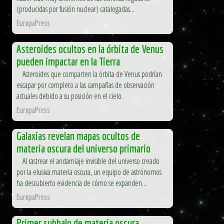
(producidas por fusión nuclear) catalogadas...
EuropaPress
Asteroides ocultos en la órbita de Venus
pueden impactar en la Tierra
Asteroides que comparten la órbita de Venus podrían
escapar por completo a las campañas de observación
actuales debido a su posición en el cielo.
EuropaPress
Galaxias revelan mapas ocultos de
materia oscura del universo primario
Al rastrear el andamiaje invisible del universo creado
por la elusiva materia oscura, un equipo de astrónomos
ha descubierto evidencia de cómo se expanden...
EuropaPress
Primer subhalo de materia oscura