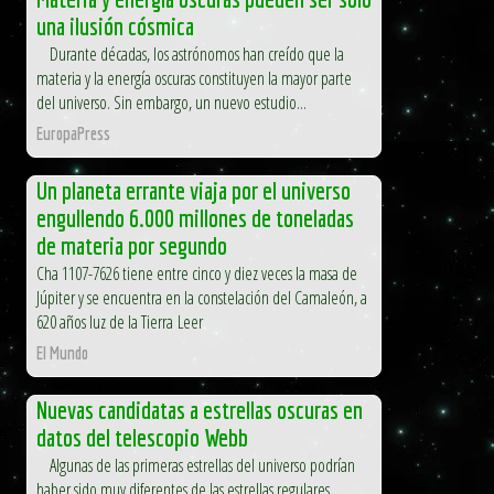
una ilusión cósmica
Durante décadas, los astrónomos han creído que la
materia y la energía oscuras constituyen la mayor parte
del universo. Sin embargo, un nuevo estudio...
EuropaPress
Un planeta errante viaja por el universo
engullendo 6.000 millones de toneladas
de materia por segundo
Cha 1107-7626 tiene entre cinco y diez veces la masa de
Júpiter y se encuentra en la constelación del Camaleón, a
620 años luz de la Tierra Leer
El Mundo
Nuevas candidatas a estrellas oscuras en
datos del telescopio Webb
Algunas de las primeras estrellas del universo podrían
haber sido muy diferentes de las estrellas regulares