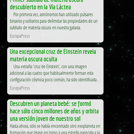
descubierto en la Vía Láctea
Por primera vez, astrónomos han utilizado púlsares
binarios y solitarios para delimitar las propiedades de un
subhalo de materia oscura en nuestra galaxia.
EuropaPress
Una excepcional cruz de Einstein revela
materia oscura oculta
Una extraña 'cruz de Einstein', con una imagen
adicional a las cuatro que habitualmente forman esta
configuración cósmica poco común, ha sido identificada...
EuropaPress
Descubren un planeta bebé: se formó
hace sólo cinco millones de años y orbita
una versión joven de nuestro sol
Hasta ahora, sólo se había encontrado otro exoplaneta en
formación que girase en torno a una estrella parecida a la