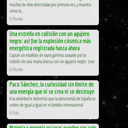
muchas de ellas detectadas por primera vez, y muestra
cómo la...
El Mundo
Una estrella en colisión con un agujero
negro: así fue la explosión cósmica más
energética registrada hasta ahora
Captan un estallido de rayos gamma causado por la
colisión de una enana blanca con un agujero negro. Leer
El Mundo
Paco Sánchez, la curiosidad sin límite de
una energía que ni se crea ni se destruye
A su vitalidad le debemos que la astronomía de España se
codee de igual a igual en el ámbito internacional
El País
Materia y energía oscuras pueden ser solo