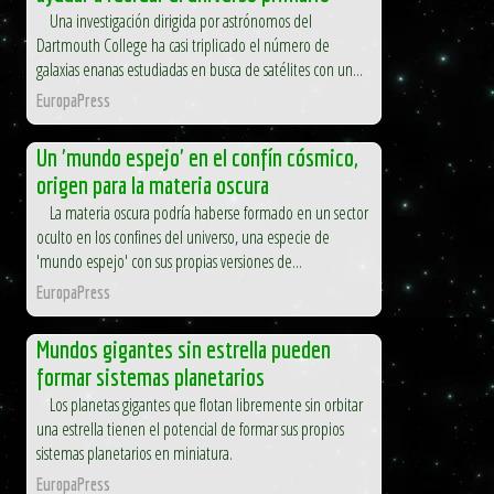
Una investigación dirigida por astrónomos del
Dartmouth College ha casi triplicado el número de
galaxias enanas estudiadas en busca de satélites con un...
EuropaPress
Un 'mundo espejo' en el confín cósmico,
origen para la materia oscura
La materia oscura podría haberse formado en un sector
oculto en los confines del universo, una especie de
'mundo espejo' con sus propias versiones de...
EuropaPress
Mundos gigantes sin estrella pueden
formar sistemas planetarios
Los planetas gigantes que flotan libremente sin orbitar
una estrella tienen el potencial de formar sus propios
sistemas planetarios en miniatura.
EuropaPress