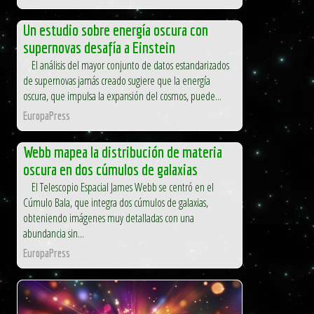
Un estudio sobre energía oscura con
supernovas desafía a Einstein
El análisis del mayor conjunto de datos estandarizados
de supernovas jamás creado sugiere que la energía
oscura, que impulsa la expansión del cosmos, puede...
EuropaPress
Webb mapea la distribución de materia
oscura en dos cúmulos de galaxias
El Telescopio Espacial James Webb se centró en el
Cúmulo Bala, que integra dos cúmulos de galaxias,
obteniendo imágenes muy detalladas con una
abundancia sin...
EuropaPress