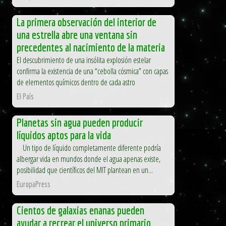
La primera observación del interior de
una estrella abre una ventana sin
precedentes al nacimiento de la materia
El descubrimiento de una insólita explosión estelar
confirma la existencia de una “cebolla cósmica” con capas
de elementos químicos dentro de cada astro
El País
Planetas sin agua pueden producir
líquidos aptos para la vida
Un tipo de líquido completamente diferente podría
albergar vida en mundos donde el agua apenas existe,
posibilidad que científicos del MIT plantean en un...
EuropaPress
Cientos de galaxias enanas pueden
ayudar a recrear el universo primario