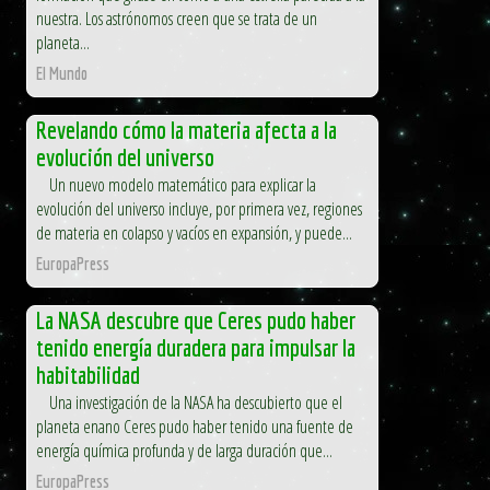
nuestra. Los astrónomos creen que se trata de un
planeta...
El Mundo
Revelando cómo la materia afecta a la
evolución del universo
Un nuevo modelo matemático para explicar la
evolución del universo incluye, por primera vez, regiones
de materia en colapso y vacíos en expansión, y puede...
EuropaPress
La NASA descubre que Ceres pudo haber
tenido energía duradera para impulsar la
habitabilidad
Una investigación de la NASA ha descubierto que el
planeta enano Ceres pudo haber tenido una fuente de
energía química profunda y de larga duración que...
EuropaPress