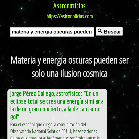
Astronoticias
https://astronoticias.com
Buscar
Materia y energia oscuras pueden ser
solo una ilusion cosmica
Jorge Pérez Gallego, astrofísico: “En un
eclipse total se crea una energía similar a
la de un gran concierto, a la de cantar un
gol”
Para el español que dirige la comunicación del
Observatorio Nacional Solar de EE UU, las sensaciones
únicas que produce el fenómeno astronómico van más