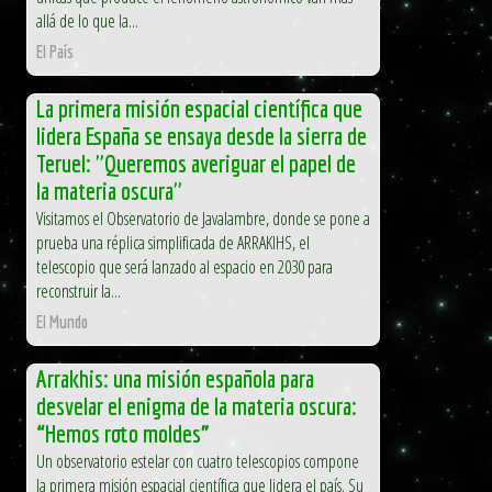
allá de lo que la...
El País
La primera misión espacial científica que
lidera España se ensaya desde la sierra de
Teruel: "Queremos averiguar el papel de
la materia oscura"
Visitamos el Observatorio de Javalambre, donde se pone a
prueba una réplica simplificada de ARRAKIHS, el
telescopio que será lanzado al espacio en 2030 para
reconstruir la...
El Mundo
Arrakhis: una misión española para
desvelar el enigma de la materia oscura:
“Hemos roto moldes”
Un observatorio estelar con cuatro telescopios compone
la primera misión espacial científica que lidera el país. Su