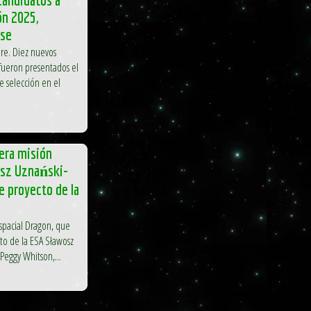
ón 2025,
nse
ere. Diez nuevos
 fueron presentados el
e selección en el
mera misión
osz Uznański-
e proyecto de la
spacial Dragon, que
cto de la ESA Sławosz
Peggy Whitson,...