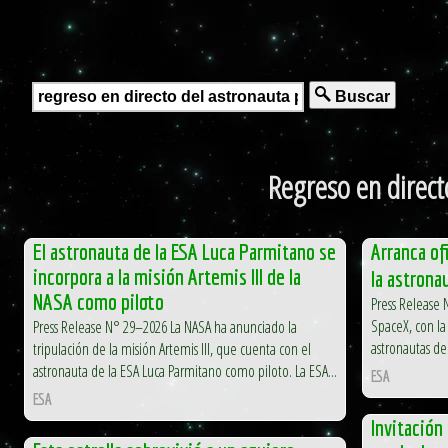
Buscar
Regreso en direct
El astronauta de la ESA Luca Parmitano se
Arranca of
incorpora a la misión Artemis III de la
la astrona
NASA como piloto
Press Release
SpaceX, con la
Press Release N° 29–2026 La NASA ha anunciado la
astronautas de 
tripulación de la misión Artemis III, que cuenta con el
astronauta de la ESA Luca Parmitano como piloto. La ESA...
ESA
ESA
Invitación