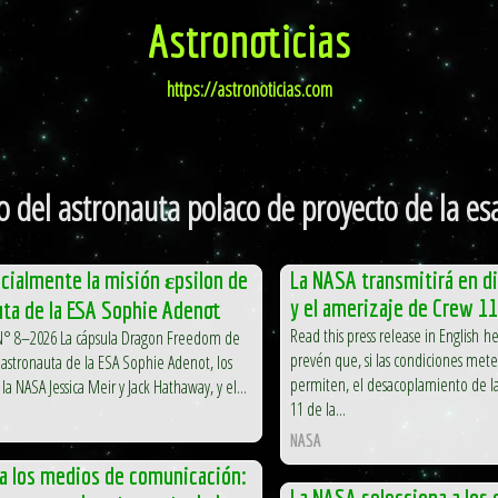
Astronoticias
https://astronoticias.com
o del astronauta polaco de proyecto de la es
icialmente la misión εpsilon de
La NASA transmitirá en di
y el amerizaje de Crew 11
uta de la ESA Sophie Adenot
Read this press release in English h
 N° 8–2026 La cápsula Dragon Freedom de
prevén que, si las condiciones mete
 astronauta de la ESA Sophie Adenot, los
permiten, el desacoplamiento de l
la NASA Jessica Meir y Jack Hathaway, y el...
11 de la...
NASA
 a los medios de comunicación:
La NASA selecciona a los 