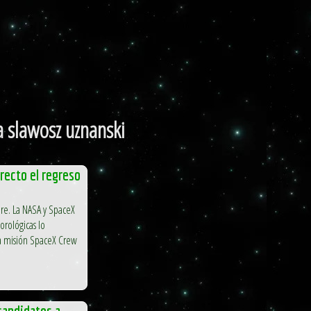
a slawosz uznanski
recto el regreso
ere. La NASA y SpaceX
orológicas lo
a misión SpaceX Crew
candidatos a