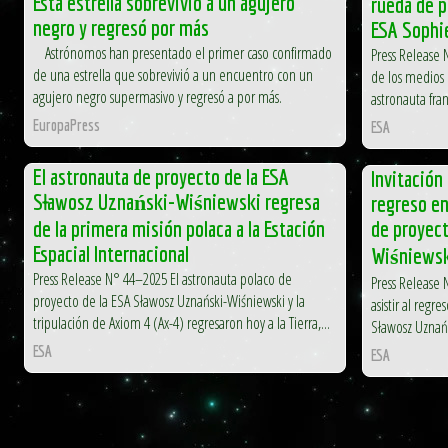
Esta estrella sobrevivió a un agujero
rueda de p
negro y regresó por más
ESA Sophi
Astrónomos han presentado el primer caso confirmado
Press Release 
de una estrella que sobrevivió a un encuentro con un
de los medios 
agujero negro supermasivo y regresó a por más.
astronauta fra
EuropaPress
ESA
El astronauta de proyecto de la ESA
Invitación
Sławosz Uznański-Wiśniewski regresa
regreso en
de la primera misión polaca a la Estación
de proyec
Espacial Internacional
Wiśniews
Press Release N° 44–2025 El astronauta polaco de
Press Release N
proyecto de la ESA Sławosz Uznański-Wiśniewski y la
asistir al regr
tripulación de Axiom 4 (Ax-4) regresaron hoy a la Tierra,...
Sławosz Uznańs
ESA
ESA