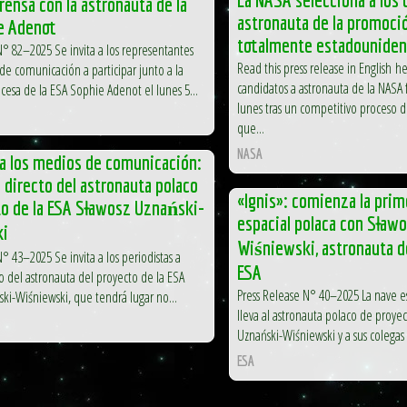
rensa con la astronauta de la
astronauta de la promoci
e Adenot
totalmente estadounide
N° 82–2025 Se invita a los representantes
Read this press release in English h
de comunicación a participar junto a la
candidatos a astronauta de la NASA
ncesa de la ESA Sophie Adenot el lunes 5...
lunes tras un competitivo proceso d
que...
NASA
 a los medios de comunicación:
 directo del astronauta polaco
«Ignis»: comienza la pri
to de la ESA Sławosz Uznański-
espacial polaca con Sław
ki
Wiśniewski, astronauta d
° 43–2025 Se invita a los periodistas a
ESA
eso del astronauta del proyecto de la ESA
Press Release N° 40–2025 La nave e
ki-Wiśniewski, que tendrá lugar no...
lleva al astronauta polaco de proye
Uznański-Wiśniewski y a sus colegas 
ESA