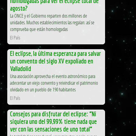
homologadas para ver el eclipse total de
agosto?
La ONCE y el Gobierno reparten dos millones de
unidades. Muchos establecimientos las regalan: así se
comprueba que están homologadas
El País
El eclipse, la última esperanza para salvar
un convento del siglo XV expoliado en
Valladolid
Una asociación aprovecha el evento astronómico para
adecentar un viejo convento y reivindicar el patrimonio
olvidado en un pueblo de 190 habitantes
El País
Consejos para disfrutar del eclipse: “Ni
siquiera uno del 99,99% tiene nada que
ver con las sensaciones de uno total”