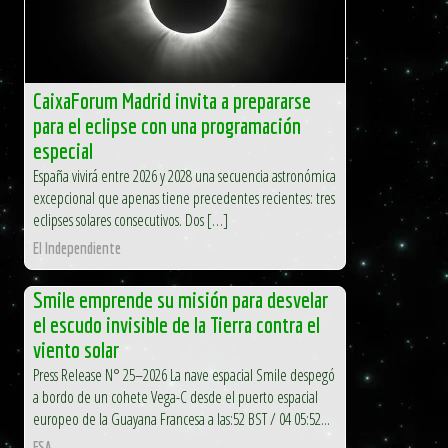
CaixaForum Madrid invita a prepararse
para el eclipse con una programación
especial
España vivirá entre 2026 y 2028 una secuencia astronómica
excepcional que apenas tiene precedentes recientes: tres
eclipses solares consecutivos. Dos […]
El Independiente
Smile emprende su misión para desvelar
el escudo invisible de la Tierra contra el
viento solar
Press Release N° 25–2026 La nave espacial Smile despegó
a bordo de un cohete Vega-C desde el puerto espacial
europeo de la Guayana Francesa a las:52 BST / 04 05:52...
ESA