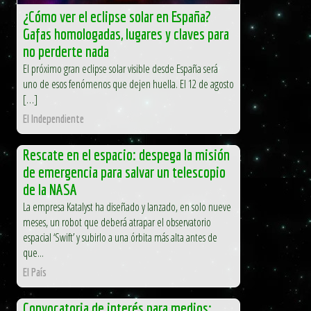
¿Cómo ver el eclipse solar en España?
Gafas homologadas, lugares y claves para
no perderte nada
El próximo gran eclipse solar visible desde España será
uno de esos fenómenos que dejen huella. El 12 de agosto
[…]
El Independiente
Rescate en el espacio: despega la misión
de emergencia para salvar un telescopio
de la NASA
La empresa Katalyst ha diseñado y lanzado, en solo nueve
meses, un robot que deberá atrapar el observatorio
espacial ‘Swift’ y subirlo a una órbita más alta antes de
que...
El País
Convocatoria de interés para medios: