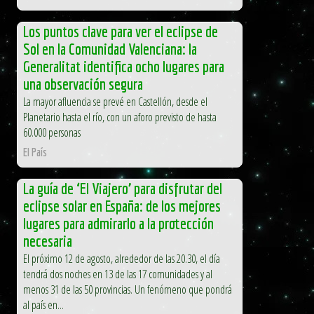
Los puntos clave para ver el eclipse de
Sol en la Comunidad Valenciana: la
Generalitat identifica ocho lugares para
una observación segura
La mayor afluencia se prevé en Castellón, desde el
Planetario hasta el río, con un aforo previsto de hasta
60.000 personas
El País
La guía de ‘El Viajero’ para disfrutar del
eclipse solar en España: de los mejores
lugares para admirarlo a la protección
necesaria
El próximo 12 de agosto, alrededor de las 20.30, el día
tendrá dos noches en 13 de las 17 comunidades y al
menos 31 de las 50 provincias. Un fenómeno que pondrá
al país en...