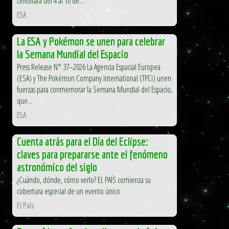
celebrará del 4 al 10 de...
ESA
La ESA y Pokémon se unen para celebrar
la Semana Mundial del Espacio
Press Release N° 37–2026 La Agencia Espacial Europea
(ESA) y The Pokémon Company International (TPCi) unen
fuerzas para conmemorar la Semana Mundial del Espacio,
que...
ESA
Cuenta atrás para el Día del Eclipse:
claves para prepararse ante el fenómeno
astronómico del siglo
¿Cuándo, dónde, cómo verlo? EL PAÍS comienza su
cobertura especial de un evento único
El País