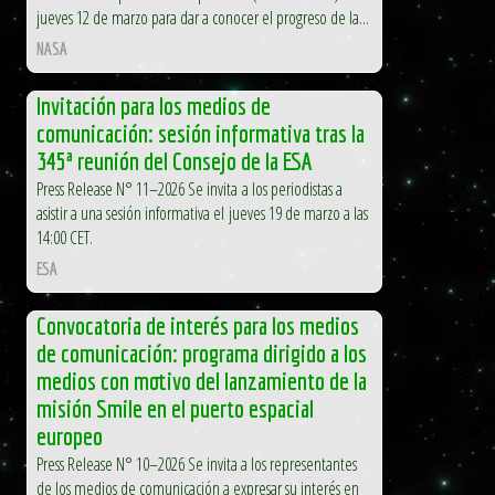
jueves 12 de marzo para dar a conocer el progreso de la...
NASA
Invitación para los medios de
comunicación: sesión informativa tras la
345ª reunión del Consejo de la ESA
Press Release N° 11–2026 Se invita a los periodistas a
asistir a una sesión informativa el jueves 19 de marzo a las
14:00 CET.
ESA
Convocatoria de interés para los medios
de comunicación: programa dirigido a los
medios con motivo del lanzamiento de la
misión Smile en el puerto espacial
europeo
Press Release N° 10–2026 Se invita a los representantes
de los medios de comunicación a expresar su interés en