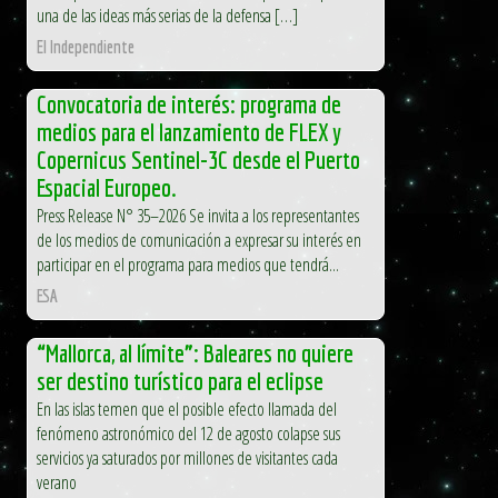
una de las ideas más serias de la defensa […]
El Independiente
Convocatoria de interés: programa de
medios para el lanzamiento de FLEX y
Copernicus Sentinel-3C desde el Puerto
Espacial Europeo.
Press Release N° 35–2026 Se invita a los representantes
de los medios de comunicación a expresar su interés en
participar en el programa para medios que tendrá...
ESA
“Mallorca, al límite”: Baleares no quiere
ser destino turístico para el eclipse
En las islas temen que el posible efecto llamada del
fenómeno astronómico del 12 de agosto colapse sus
servicios ya saturados por millones de visitantes cada
verano