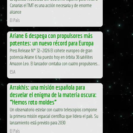
Canarias el TMT es una acción necesaria y de enorme
alcance
El País
Ariane 6 despega con propulsores más
potentes: un nuevo récord para Europa
Press Release N° 32–2026 El cohete europeo de gran
potencia Ariane 6 ha puesto hoy en órbita 36 satélites
Amazon Leo. El lanzador contaba con cuatro propulsores...
ESA
Arrakhis: una misión española para
desvelar el enigma de la materia oscura:
“Hemos roto moldes”
Un observatorio estelar con cuatro telescopios compone
la primera misión espacial científica que lidera el país. Su
lanzamiento está previsto para 2030
El País