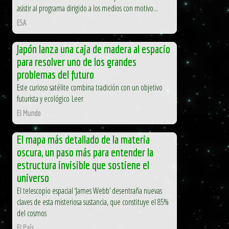
asistir al programa dirigido a los medios con motivo...
ESA
Japón lanza una caja de madera al espacio
para resolver uno de los grandes
problemas del futuro
Este curioso satélite combina tradición con un objetivo
futurista y ecológico Leer
El Mundo
El mapa más detallado de la materia
oscura, un paso más para entender la
estructura invisible que sostiene el
universo
El telescopio espacial ‘James Webb’ desentraña nuevas
claves de esta misteriosa sustancia, que constituye el 85%
del cosmos
El País