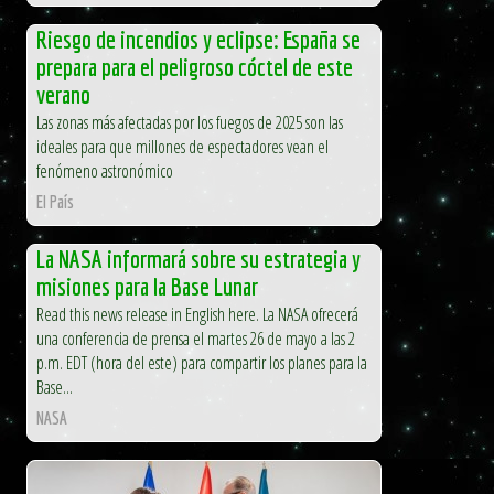
Riesgo de incendios y eclipse: España se
prepara para el peligroso cóctel de este
verano
Las zonas más afectadas por los fuegos de 2025 son las
ideales para que millones de espectadores vean el
fenómeno astronómico
El País
La NASA informará sobre su estrategia y
misiones para la Base Lunar
Read this news release in English here. La NASA ofrecerá
una conferencia de prensa el martes 26 de mayo a las 2
p.m. EDT (hora del este) para compartir los planes para la
Base...
NASA