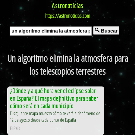
Astronoticias
https://astronoticias.com
Buscar
Un algoritmo elimina la atmosfera para
los telescopios terrestres
¿Dónde y a qué hora ver el eclipse solar
en España? El mapa definitivo para saber
cómo será en cada municipio
El siguiente mapa muestra cómo se verá el fenómeno del
12 de agosto desde cada punto de España
El País