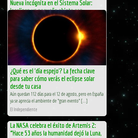
Nueva incógnita en el Sistema Solar:
localizan un pequeño objeto con
atmósfera propia
Un equipo de astrónomos japoneses ha encontrado
indicios claros de una delgada atmósfera alrededor del
objeto transneptuniano 2002 XV93, un […]
El Independiente
¿Qué es el 'día espejo'? La fecha clave
para saber cómo verás el eclipse solar
desde tu casa
Aún quedan 112 días para el 12 de agosto, pero en España
ya se aprecia el ambiente de "gran evento" […]
El Independiente
La NASA celebra el éxito de Artemis 2:
“Hace 53 años la humanidad dejó la Luna,