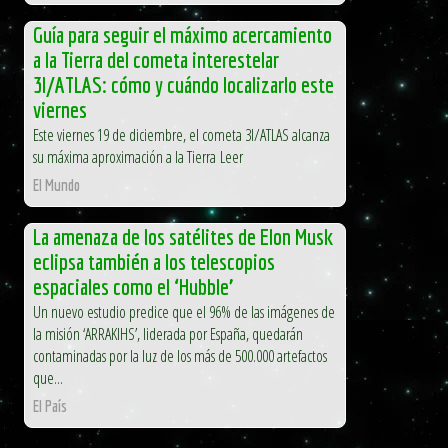
Guía para seguir el máximo acercamiento
a la Tierra del cometa interestelar
3I/ATLAS: cómo y cuándo localizarlo este
viernes
Este viernes 19 de diciembre, el cometa 3I/ATLAS alcanza
su máxima aproximación a la Tierra Leer
El Mundo
La amenaza de los satélites de Elon Musk
eclipsa también a los telescopios
espaciales como el ‘Hubble’
Un nuevo estudio predice que el 96% de las imágenes de
la misión ‘ARRAKIHS’, liderada por España, quedarán
contaminadas por la luz de los más de 500.000 artefactos
que...
El País