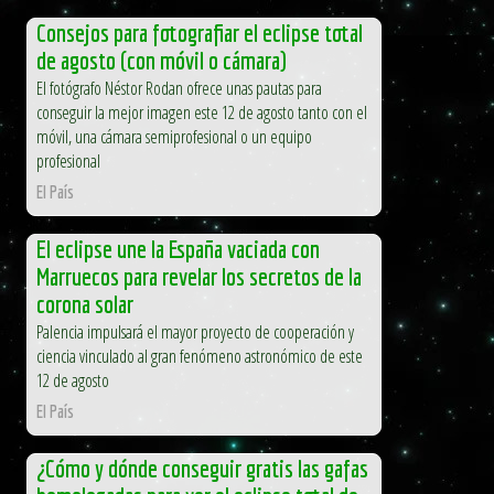
Consejos para fotografiar el eclipse total
de agosto (con móvil o cámara)
El fotógrafo Néstor Rodan ofrece unas pautas para
conseguir la mejor imagen este 12 de agosto tanto con el
móvil, una cámara semiprofesional o un equipo
profesional
El País
El eclipse une la España vaciada con
Marruecos para revelar los secretos de la
corona solar
Palencia impulsará el mayor proyecto de cooperación y
ciencia vinculado al gran fenómeno astronómico de este
12 de agosto
El País
¿Cómo y dónde conseguir gratis las gafas