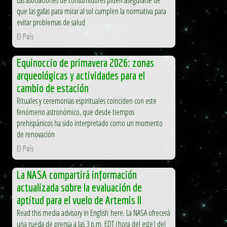
que las gafas para mirar al sol cumplen la normativa para
evitar problemas de salud
El País
Equinoccio de primavera 2026: zonas
arqueológicas y actividades para el
cambio de estación
Rituales y ceremonias espirituales coinciden con este
fenómeno astronómico, que desde tiempos
prehispánicos ha sido interpretado como un momento
de renovación
El País
La NASA compartirá información
actualizada sobre la evaluación de
aptitud para el vuelo de Artemis II
Read this media advisory in English here. La NASA ofrecerá
una rueda de prensa a las 3 p.m. EDT (hora del este) del