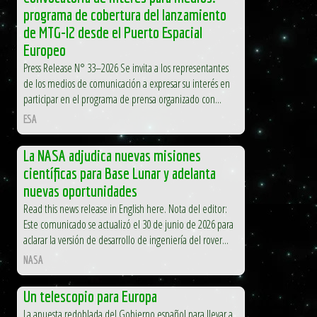
programa de cobertura del lanzamiento
de MTG-I2 desde el Puerto Espacial
Europeo
Press Release N° 33–2026 Se invita a los representantes
de los medios de comunicación a expresar su interés en
participar en el programa de prensa organizado con...
ESA
La NASA adjudica nuevas misiones
científicas para Base Lunar y adelanta
nuevas oportunidades
Read this news release in English here. Nota del editor:
Este comunicado se actualizó el 30 de junio de 2026 para
aclarar la versión de desarrollo de ingeniería del rover...
NASA
Un telescopio para Europa
La apuesta redoblada del Gobierno español para llevar a