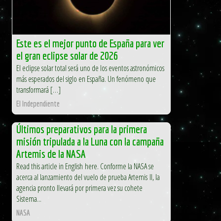
Este es el mejor punto de España para ver
el gran eclipse solar de 2026
El eclipse solar total será uno de los eventos astronómicos
más esperados del siglo en España. Un fenómeno que
transformará […]
El Independiente
Últimos preparativos para la primera
misión tripulada a la Luna con la campaña
Artemis de la NASA
Read this article in English here. Conforme la NASA se
acerca al lanzamiento del vuelo de prueba Artemis II, la
agencia pronto llevará por primera vez su cohete
Sistema...
NASA