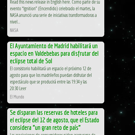
Read this news release in English here. Como parte de su
evento “Ignition” (Encendido) celebrado el martes, la
NASA anunció una serie de iniciativas transformadoras a
nivel...
NASA
El Ayuntamiento de Madrid habilitará un
espacio en Valdebebas para disfrutar del
eclipse total de Sol
El consistorio habilitará un espacio el próximo 12 de
agosto para que los madrileños puedan disfrutar del
espectáculo que se producirá entre las 19:34 y las
20:30 Leer
El Mundo
Se disparan las reservas de hoteles para
el eclipse del 12 de agosto, que el Estado
considera “un gran reto de país”
Las asociaciones de consumidores piden asegurarse de