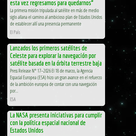
esta vez regresamos para quedarnos”
La primera misión tripulada al satélite en más de medio
siglo allana el camino al ambicioso plan de Estados Unidos
de establecer allí una presencia permanente
El País
Lanzados los primeros satélites de
Celeste para explorar la navegación por
satélite basada en la órbita terrestre baja
Press Release N° 17–2026 El 18 de marzo, la Agencia
Espacial Europea (ESA) hizo un gran avance en el refuerzo
de la ambición europea de contar con una navegación
por...
ESA
La NASA presenta iniciativas para cumplir
con la política espacial nacional de
Estados Unidos