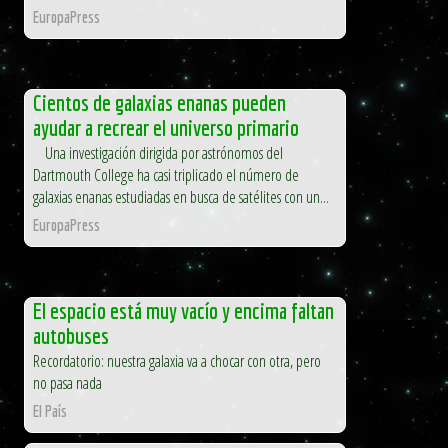
EuropaPress
Cientos de galaxias enanas pueden
ayudar a recrear el universo primario
Una investigación dirigida por astrónomos del
Dartmouth College ha casi triplicado el número de
galaxias enanas estudiadas en busca de satélites con un...
EuropaPress
El espacio está muy vacío y encima faltan
autobuses
Recordatorio: nuestra galaxia va a chocar con otra, pero
no pasa nada
El País