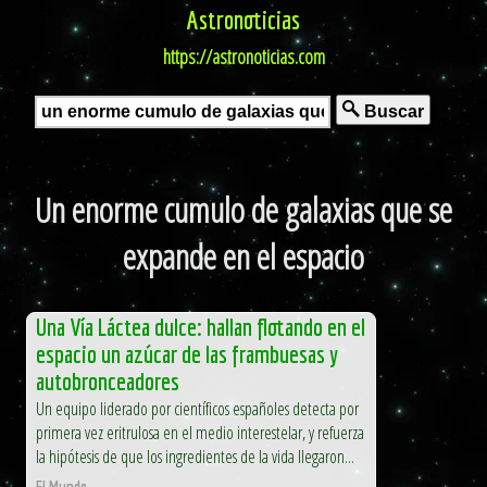
Astronoticias
https://astronoticias.com
Buscar
Un enorme cumulo de galaxias que se
expande en el espacio
Una Vía Láctea dulce: hallan flotando en el
espacio un azúcar de las frambuesas y
autobronceadores
Un equipo liderado por científicos españoles detecta por
primera vez eritrulosa en el medio interestelar, y refuerza
la hipótesis de que los ingredientes de la vida llegaron...
El Mundo