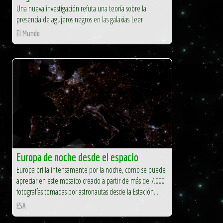
Una nueva investigación refuta una teoría sobre la
presencia de agujeros negros en las galaxias Leer
El Mundo
Europa de noche desde el espacio
Europa brilla intensamente por la noche, como se puede
apreciar en este mosaico creado a partir de más de 7.000
fotografías tomadas por astronautas desde la Estación...
ESA