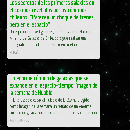
Los secretos de las primeras galaxias en
el cosmos revelados por astrónomos
chilenos: “Parecen un choque de trenes,
pero en el espacio”
Un equipo de investigadores, liderados por el Núcleo
Milenio de Galaxias de Chile, consigue realizar una
radiografía detallada del universo en su etapa inicial
El País
Un enorme cúmulo de galaxias que se
expande en el espacio-tiempo, imagen de
la semana de Hubble
El telescopio espacial Hubble de la ESA ha elegido
como imagen de la semana un retrato de un enorme
cúmulo de galaxias que se expande en el espacio-tiempo.
EuropaPress