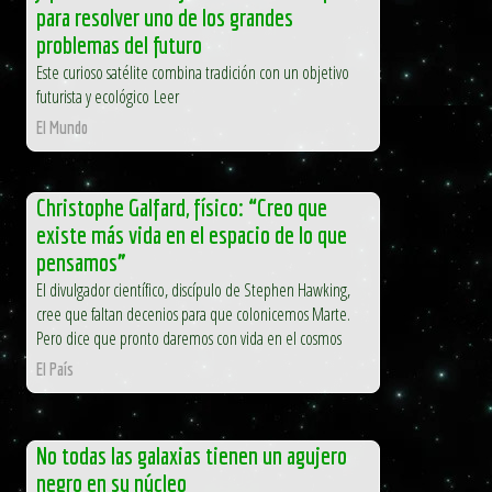
para resolver uno de los grandes
problemas del futuro
Este curioso satélite combina tradición con un objetivo
futurista y ecológico Leer
El Mundo
Christophe Galfard, físico: “Creo que
existe más vida en el espacio de lo que
pensamos”
El divulgador científico, discípulo de Stephen Hawking,
cree que faltan decenios para que colonicemos Marte.
Pero dice que pronto daremos con vida en el cosmos
El País
No todas las galaxias tienen un agujero
negro en su núcleo