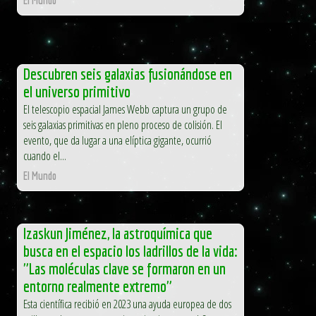
Descubren seis galaxias fusionándose en
el universo primitivo
El telescopio espacial James Webb captura un grupo de
seis galaxias primitivas en pleno proceso de colisión. El
evento, que da lugar a una elíptica gigante, ocurrió
cuando el...
El Mundo
Izaskun Jiménez, la astroquímica que
busca en el espacio los ladrillos de la vida:
"Las moléculas clave se formaron en un
entorno realmente extremo"
Esta científica recibió en 2023 una ayuda europea de dos