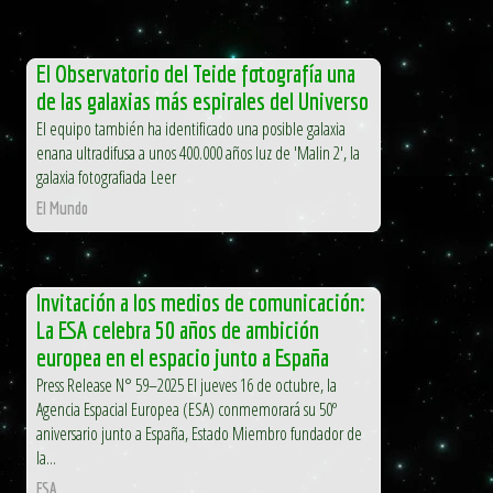
El Observatorio del Teide fotografía una
de las galaxias más espirales del Universo
El equipo también ha identificado una posible galaxia
enana ultradifusa a unos 400.000 años luz de 'Malin 2', la
galaxia fotografiada Leer
El Mundo
Invitación a los medios de comunicación:
La ESA celebra 50 años de ambición
europea en el espacio junto a España
Press Release N° 59–2025 El jueves 16 de octubre, la
Agencia Espacial Europea (ESA) conmemorará su 50º
aniversario junto a España, Estado Miembro fundador de
la...
ESA