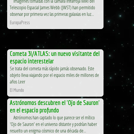
Imágenes tomadas con la cámara infrarroja MIRI del
Telescopio Espacial James Webb (JWST) han permitido
observar por primera vez las primeras galaxias en luz...
EuropaPress
Cometa 3I/ATLAS: un nuevo visitante del
espacio interestelar
Se trata del cometa más rápido jamás observado. Este
objeto lleva viajando por el espacio miles de millones de
años Leer
El Mundo
Astrónomos descubren el 'Ojo de Sauron'
en el espacio profundo
Astrónomos han captado lo que parece ser el mítico
'Ojo de Sauron' en el universo distante y podrían haber
resuelto un enigma cósmico de una década de...