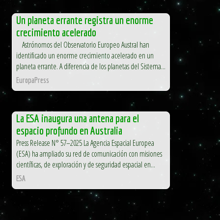
Un planeta errante registra un enorme
crecimiento acelerado
Astrónomos del Observatorio Europeo Austral han
identificado un enorme crecimiento acelerado en un
planeta errante. A diferencia de los planetas del Sistema...
EuropaPress
La ESA inaugura una antena para el
espacio profundo en Australia
Press Release N° 57–2025 La Agencia Espacial Europea
(ESA) ha ampliado su red de comunicación con misiones
científicas, de exploración y de seguridad espacial en...
ESA