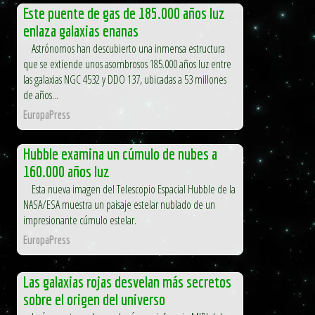
Este puente de gas de 185.000 años luz
enlaza galaxias enanas
Astrónomos han descubierto una inmensa estructura
que se extiende unos asombrosos 185.000 años luz entre
las galaxias NGC 4532 y DDO 137, ubicadas a 53 millones
de años...
EuropaPress
Hubble examina un cúmulo de nubes a
160.000 años luz
Esta nueva imagen del Telescopio Espacial Hubble de la
NASA/ESA muestra un paisaje estelar nublado de un
impresionante cúmulo estelar.
EuropaPress
Las galaxias rojas desvelan más secretos
sobre el origen del universo