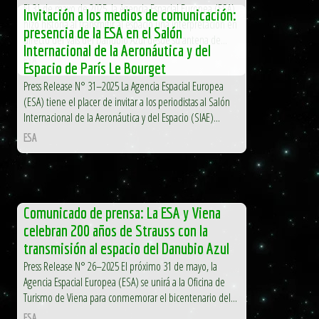
El 31 de mayo de 2025, la Agencia Espacial Europea (ESA)
Invitación a los medios de comunicación:
hizo historia al transmitir al espacio una interpretación en
presencia de la ESA en el Salón
directo del Vals del Danubio Azul desde su antena de...
Internacional de la Aeronáutica y del
ESA
Espacio de París Le Bourget
Press Release N° 31–2025 La Agencia Espacial Europea
(ESA) tiene el placer de invitar a los periodistas al Salón
Internacional de la Aeronáutica y del Espacio (SIAE)...
ESA
Comunicado de prensa: La ESA y Viena
celebran 200 años de Strauss con la
transmisión al espacio del Danubio Azul
Press Release N° 26–2025 El próximo 31 de mayo, la
Agencia Espacial Europea (ESA) se unirá a la Oficina de
Turismo de Viena para conmemorar el bicentenario del...
ESA