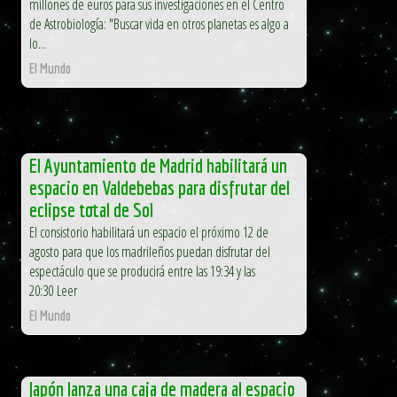
millones de euros para sus investigaciones en el Centro
de Astrobiología: "Buscar vida en otros planetas es algo a
lo...
El Mundo
El Ayuntamiento de Madrid habilitará un
espacio en Valdebebas para disfrutar del
eclipse total de Sol
El consistorio habilitará un espacio el próximo 12 de
agosto para que los madrileños puedan disfrutar del
espectáculo que se producirá entre las 19:34 y las
20:30 Leer
El Mundo
Japón lanza una caja de madera al espacio