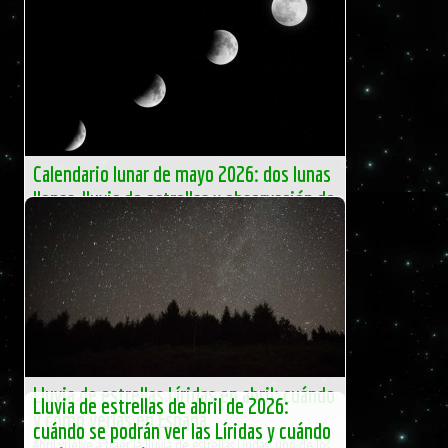
Calendario lunar de mayo 2026: dos lunas
llenas, lluvia de estrellas y observación de
planetas
Mayo de 2026 llega con un calendario lunar
especialmente llamativo para los observadores del cielo
en España. El quinto mes […]
El Independiente
Lluvia de estrellas Líridas en abril: cuándo
Lluvia de estrellas de abril de 2026:
y cómo verlas en España
cuándo se podrán ver las Líridas y cuándo
Abril vuelve a traer la lluvia de estrellas Líridas, uno de los