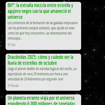
BH*: la extraña mezcla entre estrella y
agujero negro con la que amaneció el
universo
Los comienzos de la formación de las galaxias empezaron
con los primeros cuerpos estelares, que quizás no eran
como los que hoy conocemos. Las observaciones del
telescopio...
El País
Dracónidas 2025: cómo y cuándo ver la
lluvia de estrellas de octubre
Llega el primer desfile de estrellas fugaces del otoño, un
espectáculo de unos 20 meteoros por hora a una
velocidad de 20 kilómetros por segundo Leer
El Mundo
Un planeta errante viaja por el universo
engullendo 6.000 millones de toneladas