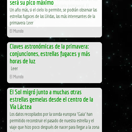
será su pico máximo
espectáculos más esperados del cielo primaveral. El
Un año más, si el cielo lo permite, se podrán observar las
fenómeno, […]
estrellas fugaces de las Líridas, las más interesantes de la
El Independiente
primavera Leer
El Mundo
Claves astronómicas de la primavera:
conjunciones, estrellas fugaces y más
horas de luz
Leer
El Mundo
El Sol migró junto a muchas otras
estrellas gemelas desde el centro de la
Vía Láctea
Los datos recopilados por la sonda europea 'Gaia' han
permitido reconstruir el pasado de nuestra estrella y el
viaje que hizo poco después de nacer para llegar a la zona