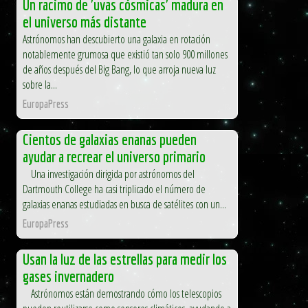
Un racimo de 'uvas cósmicas' madura en
el universo más distante
Astrónomos han descubierto una galaxia en rotación
notablemente grumosa que existió tan solo 900 millones
de años después del Big Bang, lo que arroja nueva luz
sobre la...
EuropaPress
Cientos de galaxias enanas pueden
ayudar a recrear el universo primario
Una investigación dirigida por astrónomos del
Dartmouth College ha casi triplicado el número de
galaxias enanas estudiadas en busca de satélites con un...
EuropaPress
Usan la luz de las estrellas para medir los
gases invernadero
Astrónomos están demostrando cómo los telescopios