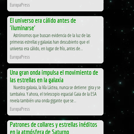
EuropaPress
El universo era cálido antes de
'iluminarse'
Astrónomos que buscan evidencia de la luz de las
primeras estrellas y galaxias han descubierto que el
universo era cálido, en lugar de frío, antes de...
EuropaPress
Una gran onda impulsa el movimiento de
las estrellas en la galaxia
Nuestra galaxia, la Vía Láctea, nunca se detiene: gira y se
tambalea. Y ahora, el telescopio espacial Gaia de la ESA
revela también una onda gigante que se...
EuropaPress
Patrones de collares y estrellas inéditos
en la atmósfera de Saturno