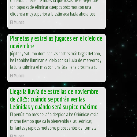
Un estudio reciente muestra que los astros envejecidos
son capaces de eliminar cuerpos próximos con una
eficiencia muy superior a la estimada hasta ahora Leer
El Mundo
Planetas y estrellas fugaces en el cielo de
noviembre
Júpiter y Saturno dominan las noches más largas del año,
las Leónidas iluminan el cielo con su lluvia de meteoros y
la Luna culmina el mes con una fase llena próxima a su...
El Mundo
Llega la lluvia de estrellas de noviembre
de 2025: cuándo se podrán ver las
Leónidas y cuándo será su pico máximo
El penúltimo mes del año despide a las Oriónidas casi al
mismo tiempo que da la bienvenida a las Leónidas,
brillantes y rápidos meteoros procedentes del cometa...
El Mundo