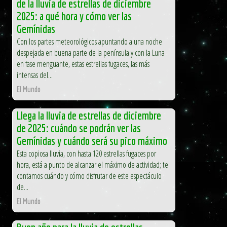
de la lluvia de estrellas de diciembre
2025: a qué hora y cómo ver las
Gemínidas
Con los partes meteorológicos apuntando a una noche
despejada en buena parte de la península y con la Luna
en fase menguante, estas estrellas fugaces, las más
intensas del...
El Mundo
Llega la lluvia de estrellas de diciembre
de 2025: cuándo se podrán ver las
Gemínidas y cuándo será su pico máximo
Esta copiosa lluvia, con hasta 120 estrellas fugaces por
hora, está a punto de alcanzar el máximo de actividad; te
contamos cuándo y cómo disfrutar de este espectáculo
de...
El Mundo