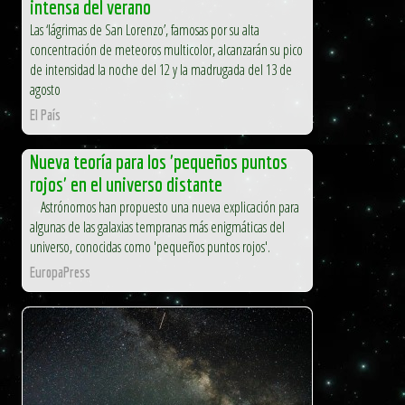
intensa del verano
Las ‘lágrimas de San Lorenzo’, famosas por su alta
concentración de meteoros multicolor, alcanzarán su pico
de intensidad la noche del 12 y la madrugada del 13 de
agosto
El País
Nueva teoría para los 'pequeños puntos
rojos' en el universo distante
Astrónomos han propuesto una nueva explicación para
algunas de las galaxias tempranas más enigmáticas del
universo, conocidas como 'pequeños puntos rojos'.
EuropaPress