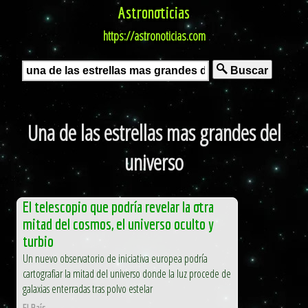
Astronoticias
https://astronoticias.com
Buscar
Una de las estrellas mas grandes del
universo
El telescopio que podría revelar la otra
mitad del cosmos, el universo oculto y
turbio
Un nuevo observatorio de iniciativa europea podría
cartografiar la mitad del universo donde la luz procede de
galaxias enterradas tras polvo estelar
El País