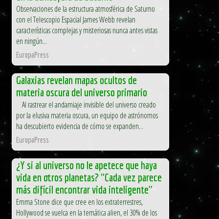
Observaciones de la estructura atmosférica de Saturno
con el Telescopio Espacial James Webb revelan
características complejas y misteriosas nunca antes vistas
en ningún...
EuropaPress
Galaxias revelan mapas ocultos de
materia oscura del universo primario
Al rastrear el andamiaje invisible del universo creado
por la elusiva materia oscura, un equipo de astrónomos
ha descubierto evidencia de cómo se expanden...
EuropaPress
¿Y si al universo no le apetece que haya
vida en otros planetas? "Cada vez parece
más difícil encontrar vida inteligente"
Emma Stone dice que cree en los extraterrestres,
Hollywood se vuelca en la temática alien, el 30% de los