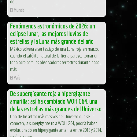
de...
El Mundo
Fenómenos astronómicos de 2026: un
eclipse lunar, las mejores lluvias de
estrellas y la Luna más grande del año
México volverá a ser testigo de una Luna roja en marzo,
cuando el satélite natural de la Tierra parezca tomar un
tono ocre para los observadores terrestres durante poco
más...
El País
De supergigante roja a hipergigante
amarilla: así ha cambiado WOH G64, una
de las estrellas más grandes del Universo
Uno de los astros más masivos del Universo que se
conocen, la supergigante roja WOH G64, podría haber
evolucionado en hipergigante amarilla entre 2013 y 2014,
según sugiere...