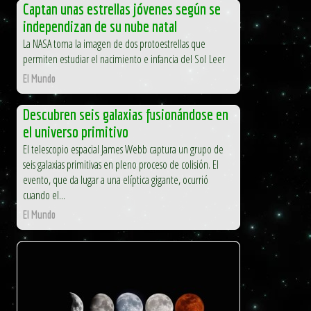
Captan unas estrellas jóvenes según se
independizan de su nube natal
La NASA toma la imagen de dos protoestrellas que
permiten estudiar el nacimiento e infancia del Sol Leer
El Mundo
Descubren seis galaxias fusionándose en
el universo primitivo
El telescopio espacial James Webb captura un grupo de
seis galaxias primitivas en pleno proceso de colisión. El
evento, que da lugar a una elíptica gigante, ocurrió
cuando el...
El Mundo