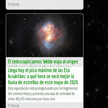
El Mundo
El telescopio James Webb viaja al origen
del tiempo: detectadas las primeras
Llega hoy el pico máximo de las Eta
estrellas que brillaron tras el Big Bang
Acuáridas: a qué hora se verá mejor la
El telescopio espacial James Webb sigue ampliando los
lluvia de estrellas de este mayo de 2026
límites de lo que la ciencia puede observar. Su capacidad
Este espectáculo está protagonizado por los fragmentos
para mirar […]
del cometa Haley y presenta una tasa de actividad de
El Independiente
entre 40 y 85 meteoros por hora Leer
El Mundo