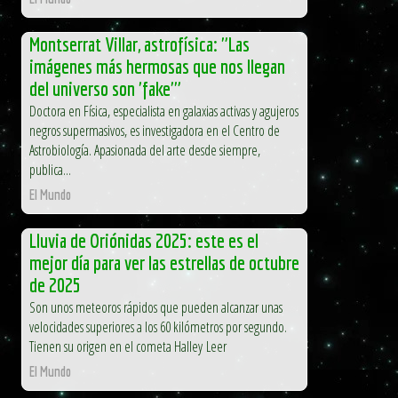
Montserrat Villar, astrofísica: "Las
imágenes más hermosas que nos llegan
del universo son 'fake'"
Doctora en Física, especialista en galaxias activas y agujeros
negros supermasivos, es investigadora en el Centro de
Astrobiología. Apasionada del arte desde siempre,
publica...
El Mundo
Lluvia de Oriónidas 2025: este es el
mejor día para ver las estrellas de octubre
de 2025
Son unos meteoros rápidos que pueden alcanzar unas
velocidades superiores a los 60 kilómetros por segundo.
Tienen su origen en el cometa Halley Leer
El Mundo