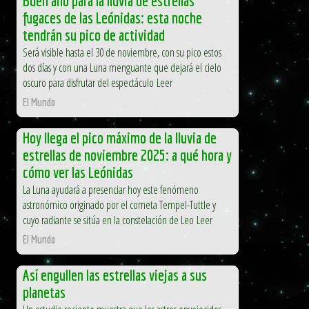
Buen año para la lluvia de estrellas
fugaces de las Leónidas: esta noche
tendrán su pico de actividad
Será visible hasta el 30 de noviembre, con su pico estos
dos días y con una Luna menguante que dejará el cielo
oscuro para disfrutar del espectáculo Leer
El Mundo
Hoy llega el pico máximo de la lluvia de
estrellas de noviembre 2025: a qué hora y
cómo ver las Leónidas
La Luna ayudará a presenciar hoy este fenómeno
astronómico originado por el cometa Tempel-Tuttle y
cuyo radiante se sitúa en la constelación de Leo Leer
El Mundo
Así engullen las estrellas viejas a sus
planetas