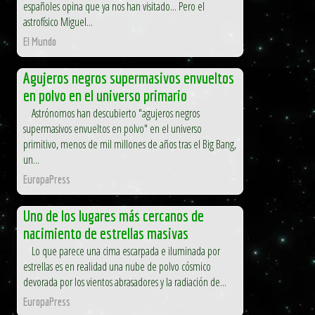
españoles opina que ya nos han visitado... Pero el
astrofísico Miguel...
El Mundo
Agujeros negros supermasivos envueltos
en polvo en el universo primario
Astrónomos han descubierto "agujeros negros
supermasivos envueltos en polvo" en el universo
primitivo, menos de mil millones de años tras el Big Bang,
un...
EuropaPress
Uno de los lugares más cercanos de
nacimiento de estrellas masivas
Lo que parece una cima escarpada e iluminada por
estrellas es en realidad una nube de polvo cósmico
devorada por los vientos abrasadores y la radiación de...
EuropaPress