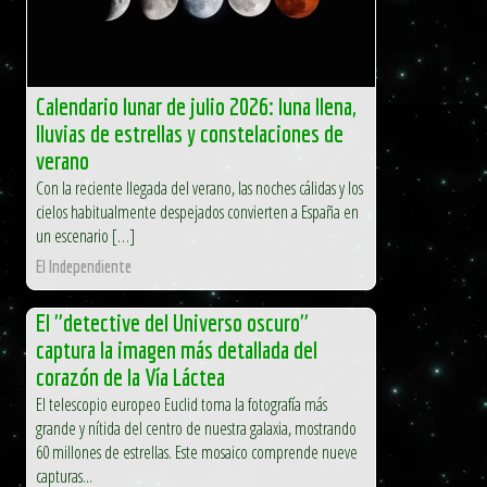
Calendario lunar de julio 2026: luna llena,
lluvias de estrellas y constelaciones de
verano
Con la reciente llegada del verano, las noches cálidas y los
cielos habitualmente despejados convierten a España en
un escenario […]
El Independiente
El "detective del Universo oscuro"
captura la imagen más detallada del
corazón de la Vía Láctea
El telescopio europeo Euclid toma la fotografía más
grande y nítida del centro de nuestra galaxia, mostrando
60 millones de estrellas. Este mosaico comprende nueve
capturas...