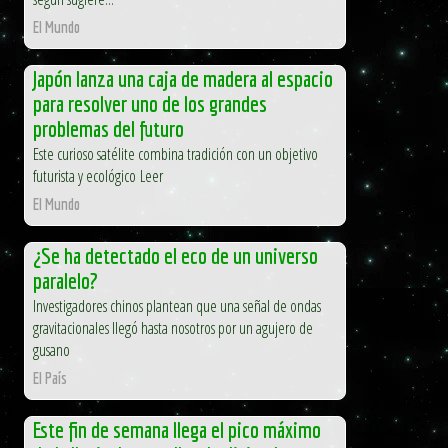
El Mundo
Japón lanza una caja de madera al espacio
para resolver uno de los grandes
problemas del futuro
Este curioso satélite combina tradición con un objetivo
futurista y ecológico Leer
El Mundo
¿Se ha detectado el eco de un universo
paralelo?
Investigadores chinos plantean que una señal de ondas
gravitacionales llegó hasta nosotros por un agujero de
gusano
El País
Este fin de semana llega el pico máximo