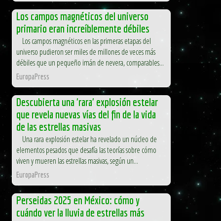
Los campos magnéticos del universo
primario eran increíblemente débiles
Los campos magnéticos en las primeras etapas del
universo pudieron ser miles de millones de veces más
débiles que un pequeño imán de nevera, comparables...
EuropaPress
Descubierta una 'rara' explosión estelar
que revela nuevas vías del fin de la vida
de las estrellas masivas
Una rara explosión estelar ha revelado un núcleo de
elementos pesados que desafía las teorías sobre cómo
viven y mueren las estrellas masivas, según un...
EuropaPress
Perseidas 2025 en México: cómo y
cuándo ver la lluvia de estrellas más