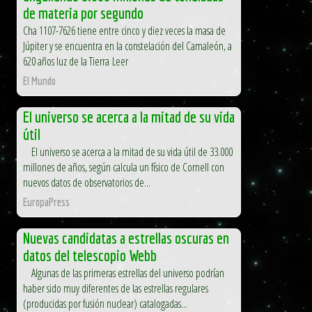
de materia por segundo
Cha 1107-7626 tiene entre cinco y diez veces la masa de
Júpiter y se encuentra en la constelación del Camaleón, a
620 años luz de la Tierra Leer
El Mundo
El universo se acerca a la mitad de su vida
útil
El universo se acerca a la mitad de su vida útil de 33.000
millones de años, según calcula un físico de Cornell con
nuevos datos de observatorios de...
EuropaPress
Nuevas candidatas a estrellas oscuras en
datos del telescopio Webb
Algunas de las primeras estrellas del universo podrían
haber sido muy diferentes de las estrellas regulares
(producidas por fusión nuclear) catalogadas...