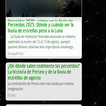
Perseidas 2025: ¿cómo ver la lluvia de
Perseidas 2025: Dónde y cuándo ver la
estrellas en España este 12 y 13 de
lluvia de estrellas pese a la Luna
agosto?
La lluvia de meteoros Perseidas alcanzará su máximo
El calendario lunar es una de las formas más antiguas de
esplendor la noche del 12 al 13 de agosto, aunque
medir el tiempo, basada en el ciclo mensual de […]
quienes deseen observar este espectáculo veraniego...
El Independiente
EuropaPress
¿De dónde salen realmente las perseidas?
La historia de Perseo y de la lluvia de
estrellas de agosto
La constelación de Perseo solo está unida por nuestra
imaginación
El País