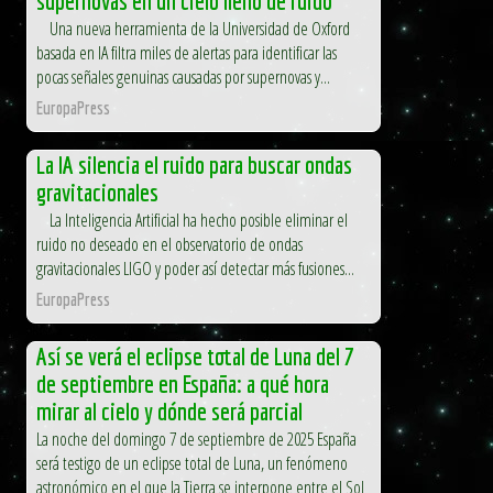
supernovas en un cielo lleno de ruido
Una nueva herramienta de la Universidad de Oxford
basada en IA filtra miles de alertas para identificar las
pocas señales genuinas causadas por supernovas y...
EuropaPress
La IA silencia el ruido para buscar ondas
gravitacionales
La Inteligencia Artificial ha hecho posible eliminar el
ruido no deseado en el observatorio de ondas
gravitacionales LIGO y poder así detectar más fusiones...
EuropaPress
Así se verá el eclipse total de Luna del 7
de septiembre en España: a qué hora
mirar al cielo y dónde será parcial
La noche del domingo 7 de septiembre de 2025 España
será testigo de un eclipse total de Luna, un fenómeno
astronómico en el que la Tierra se interpone entre el Sol