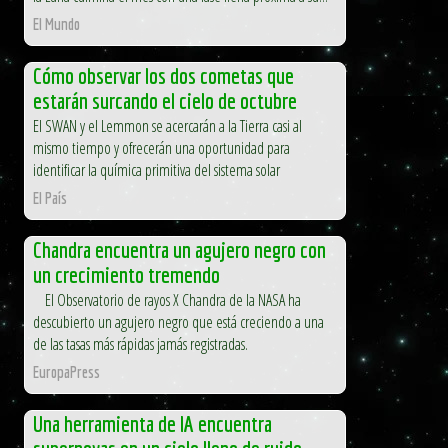
El Mundo
Cómo observar los dos cometas que
estarán surcando el cielo de octubre
El SWAN y el Lemmon se acercarán a la Tierra casi al
mismo tiempo y ofrecerán una oportunidad para
identificar la química primitiva del sistema solar
El País
Chandra encuentra un agujero negro con
un crecimiento tremendo
El Observatorio de rayos X Chandra de la NASA ha
descubierto un agujero negro que está creciendo a una
de las tasas más rápidas jamás registradas.
EuropaPress
Una herramienta de IA encuentra