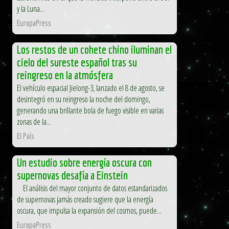
y la Luna...
EuropaPress
Los restos de un cohete chino iluminan el
cielo del sureste español tras su
reingreso en la atmósfera
El vehículo espacial Jielong-3, lanzado el 8 de agosto, se
desintegró en su reingreso la noche del domingo,
generando una brillante bola de fuego visible en varias
zonas de la...
El País
Un estudio sobre energía oscura con
supernovas desafía a Einstein
El análisis del mayor conjunto de datos estandarizados
de supernovas jamás creado sugiere que la energía
oscura, que impulsa la expansión del cosmos, puede...
EuropaPress