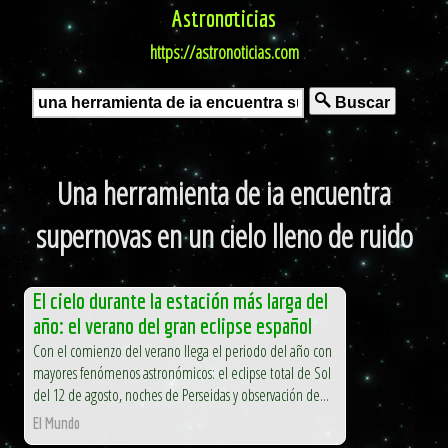
Astronoticias
https://astronoticias.com
Buscar
Una herramienta de ia encuentra
supernovas en un cielo lleno de ruido
El cielo durante la estación más larga del
año: el verano del gran eclipse español
Con el comienzo del verano llega el periodo del año con
mayores fenómenos astronómicos: el eclipse total de Sol
del 12 de agosto, noches de Perseidas y observación de...
El Mundo