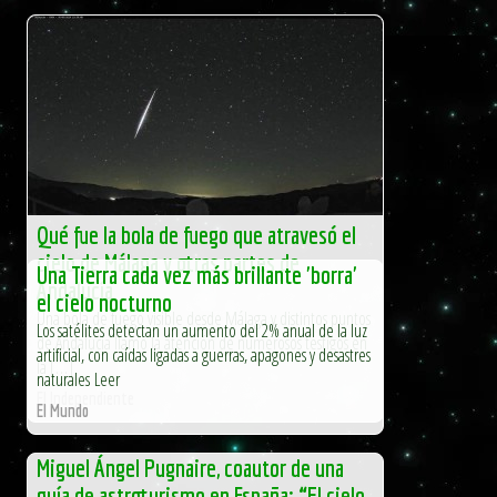
Qué fue la bola de fuego que atravesó el
cielo de Málaga y otras partes de
Una Tierra cada vez más brillante 'borra'
Andalucía
el cielo nocturno
Una bola de fuego visible desde Málaga y distintos puntos
Los satélites detectan un aumento del 2% anual de la luz
de Andalucía llamó la atención de numerosos testigos en
artificial, con caídas ligadas a guerras, apagones y desastres
la […]
naturales Leer
El Independiente
El Mundo
Miguel Ángel Pugnaire, coautor de una
guía de astroturismo en España: “El cielo