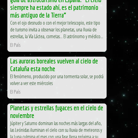
siempre ha estado ahí, es el patrimonio
más antiguo de la Tierra”
Con el ojo desnudo o con el mejor telescopio, este tipo
de turismo invita a observar los planetas, una lluvia de
estrellas, la Vía Láctea, cometas... El astrónomo y médico...
El País
Las auroras boreales vuelven al cielo de
Cataluña esta noche
El fenómeno, producido por una tormenta solar, se podrá
volver a ver este miércoles
El País
Planetas y estrellas fugaces en el cielo de
noviembre
Júpiter y Saturno dominan las noches más largas del año,
las Leónidas iluminan el cielo con su lluvia de meteoros y
la Luna culmina el mes con una fase llena próxima a su...