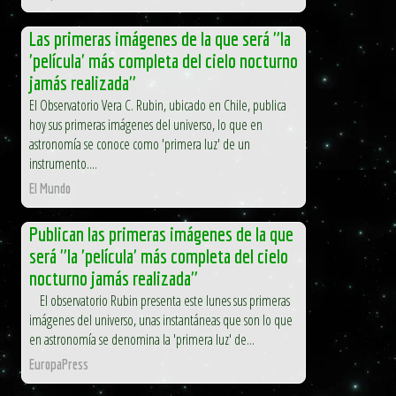
Las primeras imágenes de la que será "la
'película' más completa del cielo nocturno
jamás realizada"
El Observatorio Vera C. Rubin, ubicado en Chile, publica
hoy sus primeras imágenes del universo, lo que en
astronomía se conoce como 'primera luz' de un
instrumento....
El Mundo
Publican las primeras imágenes de la que
será "la 'película' más completa del cielo
nocturno jamás realizada"
El observatorio Rubin presenta este lunes sus primeras
imágenes del universo, unas instantáneas que son lo que
en astronomía se denomina la 'primera luz' de...
EuropaPress