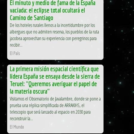
El minuto y medio de fama de la España
vaciada: el eclipse total ocultará el
Camino de Santiago
De los hoteles rurales llenos a la incertidumbre por los
albergues que no admiten reserva, los pueblos de la ruta
jacobea aprovechan su experiencia con peregrinos para
recibir...
El País
La primera misión espacial científica que
lidera España se ensaya desde la sierra de
Teruel: "Queremos averiguar el papel de
la materia oscura"
Visitamos el Observatorio de Javalambre, donde se pone a
prueba una réplica simplificada de ARRAKIHS, el
telescopio que será lanzado al espacio en 2030 para
reconstruir la...
El Mundo