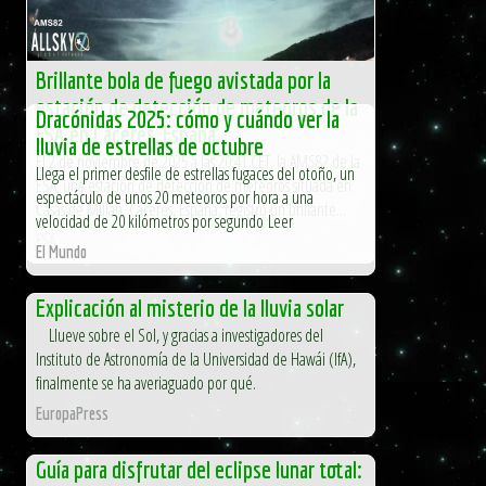
Brillante bola de fuego avistada por la
estación de detección de meteoros de la
Dracónidas 2025: cómo y cuándo ver la
ESA en Cáceres, España.
lluvia de estrellas de octubre
El 2 de noviembre de 2025 a las 20:41 CET, la AMS82 de la
Llega el primer desfile de estrellas fugaces del otoño, un
ESA, una estación de detección de meteoros situada en
espectáculo de unos 20 meteoros por hora a una
Casas de Millán, Cáceres, España, registró un brillante...
velocidad de 20 kilómetros por segundo Leer
ESA
El Mundo
Explicación al misterio de la lluvia solar
Llueve sobre el Sol, y gracias a investigadores del
Instituto de Astronomía de la Universidad de Hawái (IfA),
finalmente se ha averiaguado por qué.
EuropaPress
Guía para disfrutar del eclipse lunar total: