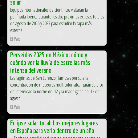
solar
Equipos internacionales de científicos visitarán la
península Ibérica durante los dos próximos eclipses totales
de agosto de 2026 y 2027 para estudiar la capa más
externa...
El País
Perseidas 2025 en México: cómo y
cuándo ver la lluvia de estrellas más
intensa del verano
Las ‘lágrimas de San Lorenzo’, famosas por su alta
concentración de meteoros multicolor, alcanzarán su pico
de intensidad la noche del 12 y la madrugada del 13 de
agosto
El País
Eclipse solar total: Los mejores lugares
en España para verlo dentro de un año