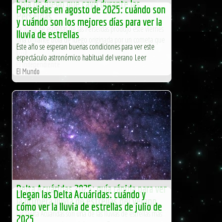
bola de fuego que cayó durante las
Perseidas en agosto de 2025: cuándo son
Perseidas
y cuándo son los mejores días para ver la
La lluvia de estrellas de las Perseidas produjo este viernes
lluvia de estrellas
una brillante bola de fuego originada por un cometa que
Este año se esperan buenas condiciones para ver este
[…]
espectáculo astronómico habitual del verano Leer
El Independiente
El Mundo
Delta Acuáridas 2025: guía rápida para ver
Llegan las Delta Acuáridas: cuándo y
la primera lluvia de estrellas del verano
cómo ver la lluvia de estrellas de julio de
Las Delta Acuáridas son una de las lluvias de estrellas más
2025