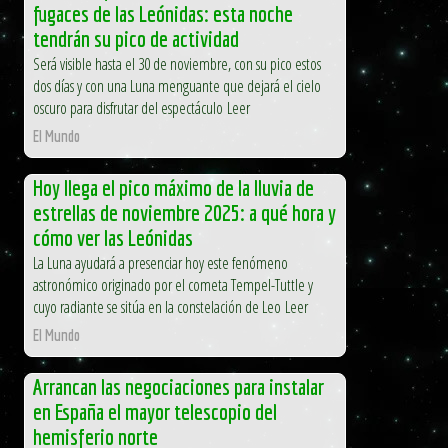
fugaces de las Leónidas: esta noche
tendrán su pico de actividad
Será visible hasta el 30 de noviembre, con su pico estos
dos días y con una Luna menguante que dejará el cielo
oscuro para disfrutar del espectáculo Leer
El Mundo
Hoy llega el pico máximo de la lluvia de
estrellas de noviembre 2025: a qué hora y
cómo ver las Leónidas
La Luna ayudará a presenciar hoy este fenómeno
astronómico originado por el cometa Tempel-Tuttle y
cuyo radiante se sitúa en la constelación de Leo Leer
El Mundo
Arrancan las negociaciones para instalar
en España el mayor telescopio del
hemisferio norte