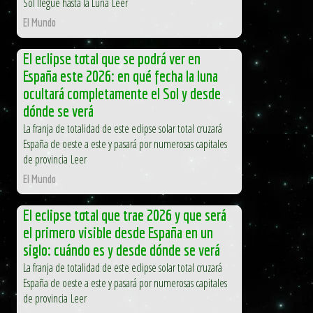
Sol llegue hasta la Luna Leer
El Mundo
El eclipse total que se podrá ver en
España este 2026: en qué fecha la luna
ocultará completamente el Sol y desde
dónde se verá
La franja de totalidad de este eclipse solar total cruzará
España de oeste a este y pasará por numerosas capitales
de provincia Leer
El Mundo
El eclipse total que trae 2026 y que será
el primero visible desde España en un
siglo: cuándo es y desde dónde se verá
La franja de totalidad de este eclipse solar total cruzará
España de oeste a este y pasará por numerosas capitales
de provincia Leer