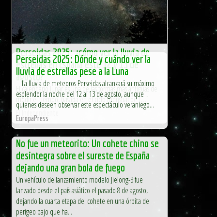
Perseidas 2025: ¿cómo ver la lluvia de
Perseidas 2025: Dónde y cuándo ver la
estrellas en España este 12 y 13 de
lluvia de estrellas pese a la Luna
agosto?
La lluvia de meteoros Perseidas alcanzará su máximo
El calendario lunar es una de las formas más antiguas de
esplendor la noche del 12 al 13 de agosto, aunque
medir el tiempo, basada en el ciclo mensual de […]
quienes deseen observar este espectáculo veraniego...
El Independiente
EuropaPress
No fue un meteorito: Un cohete chino se
desintegra sobre el sureste de España
dejando una gran bola de fuego
Un vehículo de lanzamiento modelo Jielong-3 fue
lanzado desde el país asiático el pasado 8 de agosto,
dejando la cuarta etapa del cohete en una órbita de
perigeo bajo que ha...