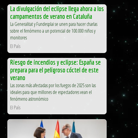
La divulgación del eclipse llega ahora a los
campamentos de verano en Cataluña
La Generalitat y Fundesplai se unen para hacer charlas
sobre el fenómeno a un potencial de 100.000 niños y
monitores
El País
Riesgo de incendios y eclipse: España se
prepara para el peligroso cóctel de este
verano
Las zonas más afectadas por los fuegos de 2025 son las
ideales para que millones de espectadores vean el
fenómeno astronómico
El País