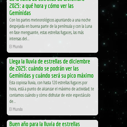
2025: a qué hora y cómo ver las
Gemínidas
Con los partes meteorológicos apuntando a una noche
despejada en buena parte de la península y con la Luna
en fase menguante, estas estrellas fugaces, las más
intensas del...
El Mundo
Llega la lluvia de estrellas de diciembre
de 2025: cuándo se podrán ver las
Gemínidas y cuándo será su pico máximo
Esta copiosa lluvia, con hasta 120 estrellas fugaces por
hora, está a punto de alcanzar el máximo de actividad; te
contamos cuándo y cómo disfrutar de este espectáculo
de...
El Mundo
Buen año para la lluvia de estrellas