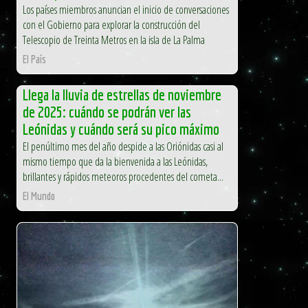
Los países miembros anuncian el inicio de conversaciones
con el Gobierno para explorar la construcción del
Telescopio de Treinta Metros en la isla de La Palma
El País
Llega la lluvia de estrellas de noviembre
de 2025: cuándo se podrán ver las
Leónidas y cuándo será su pico máximo
El penúltimo mes del año despide a las Oriónidas casi al
mismo tiempo que da la bienvenida a las Leónidas,
brillantes y rápidos meteoros procedentes del cometa...
El Mundo