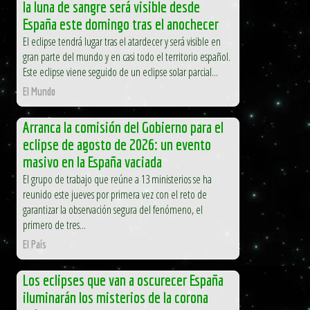
la luna de sangre será visible desde
España este domingo tras el anochecer
El eclipse tendrá lugar tras el atardecer y será visible en
gran parte del mundo y en casi todo el territorio español.
Este eclipse viene seguido de un eclipse solar parcial...
El Mundo
Arranca la comisión del Gobierno para el
eclipse de agosto de 2026: un evento
masivo en la España vaciada
El grupo de trabajo que reúne a 13 ministerios se ha
reunido este jueves por primera vez con el reto de
garantizar la observación segura del fenómeno, el
primero de tres...
El País
Los eclipses que van a oscurecer España
iluminarán los misterios de la corona