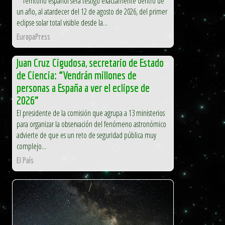
Territorio español será testigo exactamente dentro de
un año, al atardecer del 12 de agosto de 2026, del primer
eclipse solar total visible desde la...
EuropaPress
Juan Cruz Cigudosa, secretario de Estado
de Ciencia: “Vendrán millones de
personas a España a ver el eclipse de
2026”
El presidente de la comisión que agrupa a 13 ministerios
para organizar la observación del fenómeno astronómico
advierte de que es un reto de seguridad pública muy
complejo...
El País