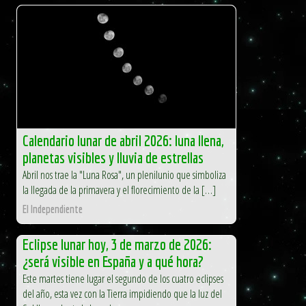
Calendario lunar de abril 2026: luna llena,
planetas visibles y lluvia de estrellas
Abril nos trae la "Luna Rosa", un plenilunio que simboliza
la llegada de la primavera y el florecimiento de la […]
El Independiente
Eclipse lunar hoy, 3 de marzo de 2026:
¿será visible en España y a qué hora?
Este martes tiene lugar el segundo de los cuatro eclipses
del año, esta vez con la Tierra impidiendo que la luz del