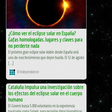
¿Cómo ver el eclipse solar en España?
Gafas homologadas, lugares y claves para
no perderte nada
El próximo gran eclipse solar visible desde España será
uno de esos fenómenos que dejen huella. El 12 de agosto
[…]
El Independiente
Cataluña impulsa una investigación sobre
los efectos del eclipse solar en el cuerpo
humano
El Govern busca 5.000 voluntarios en la experiencia
bautizada como Solaris, para recopilar datos biométricos