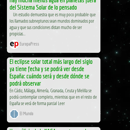
del Sistema Solar de lo pensado
Un estudio demuestra que es muy poco probable que
los llamados subneptunos sean mundos dominados por
agua y que sus condiciones distan mucho de ser
propicias...
EuropaPress
El eclipse solar total más largo del siglo
ya tiene fecha y se podrá ver desde
España: cuándo será y desde dónde se
podrá observar
En Cádiz, Málaga, Almería, Granada, Ceuta y Melilla se
podrá contemplar completo, mientras que en el resto de
España se verá de forma parcial Leer
El Mundo