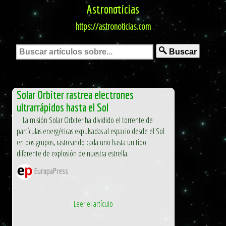
Astronoticias
https://astronoticias.com
Buscar
Solar Orbiter rastrea electrones
ultrarrápidos hasta el Sol
La misión Solar Orbiter ha dividido el torrente de
partículas energéticas expulsadas al espacio desde el Sol
en dos grupos, rastreando cada uno hasta un tipo
diferente de explosión de nuestra estrella.
EuropaPress
Leer el artículo