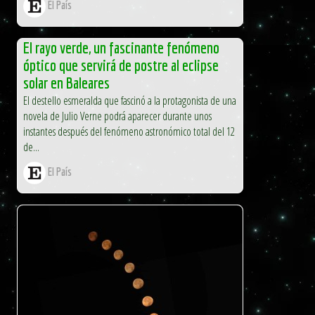
El País
El rayo verde, un fascinante fenómeno
óptico que servirá de postre al eclipse
solar en Baleares
El destello esmeralda que fascinó a la protagonista de una
novela de Julio Verne podrá aparecer durante unos
instantes después del fenómeno astronómico total del 12
de...
El País