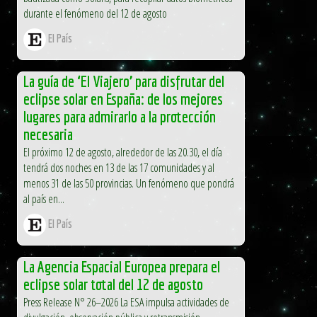
durante el fenómeno del 12 de agosto
El País
La guía de ‘El Viajero’ para disfrutar del
eclipse solar en España: de los mejores
lugares para admirarlo a la protección
necesaria
El próximo 12 de agosto, alrededor de las 20.30, el día
tendrá dos noches en 13 de las 17 comunidades y al
menos 31 de las 50 provincias. Un fenómeno que pondrá
al país en...
El País
La Agencia Espacial Europea prepara el
eclipse solar total del 12 de agosto
Press Release N° 26–2026 La ESA impulsa actividades de