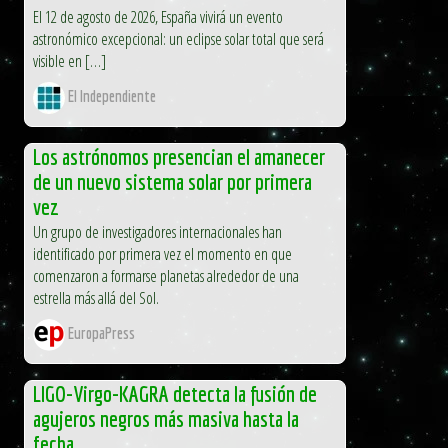
El 12 de agosto de 2026, España vivirá un evento
astronómico excepcional: un eclipse solar total que será
visible en […]
El Independiente
Los astrónomos presencian el amanecer
de un nuevo sistema solar por primera
vez
Un grupo de investigadores internacionales han
identificado por primera vez el momento en que
comenzaron a formarse planetas alrededor de una
estrella más allá del Sol.
EuropaPress
LIGO-Virgo-KAGRA detecta la fusión de
agujeros negros más masiva hasta la
fecha