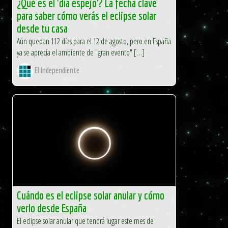
¿Qué es el 'día espejo'? La fecha clave
para saber cómo verás el eclipse solar
desde tu casa
Aún quedan 112 días para el 12 de agosto, pero en España
ya se aprecia el ambiente de "gran evento" […]
El Independiente
Cuándo es el eclipse solar anular y cómo
verlo desde España
El eclipse solar anular que tendrá lugar este mes de