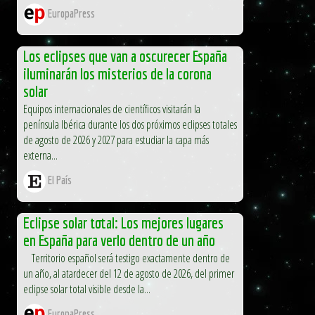
EuropaPress
Los eclipses que van a oscurecer España
iluminarán los misterios de la corona
solar
Equipos internacionales de científicos visitarán la
península Ibérica durante los dos próximos eclipses totales
de agosto de 2026 y 2027 para estudiar la capa más
externa...
El País
Eclipse solar total: Los mejores lugares
en España para verlo dentro de un año
Territorio español será testigo exactamente dentro de
un año, al atardecer del 12 de agosto de 2026, del primer
eclipse solar total visible desde la...
EuropaPress