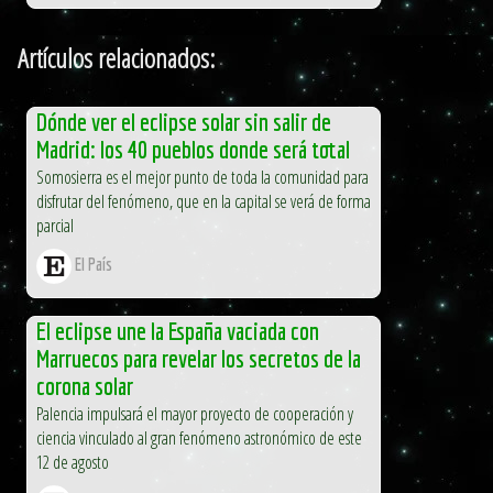
Artículos relacionados:
Dónde ver el eclipse solar sin salir de
Madrid: los 40 pueblos donde será total
Somosierra es el mejor punto de toda la comunidad para
disfrutar del fenómeno, que en la capital se verá de forma
parcial
El País
El eclipse une la España vaciada con
Marruecos para revelar los secretos de la
corona solar
Palencia impulsará el mayor proyecto de cooperación y
ciencia vinculado al gran fenómeno astronómico de este
12 de agosto