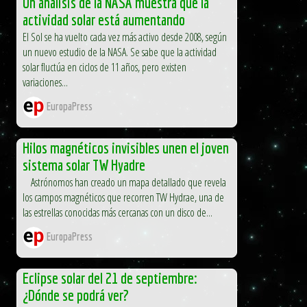
Un análisis de la NASA muestra que la
actividad solar está aumentando
El Sol se ha vuelto cada vez más activo desde 2008, según
un nuevo estudio de la NASA. Se sabe que la actividad
solar fluctúa en ciclos de 11 años, pero existen
variaciones...
EuropaPress
Hilos magnéticos invisibles unen el joven
sistema solar TW Hyadre
Astrónomos han creado un mapa detallado que revela
los campos magnéticos que recorren TW Hydrae, una de
las estrellas conocidas más cercanas con un disco de...
EuropaPress
Eclipse solar del 21 de septiembre:
¿Dónde se podrá ver?