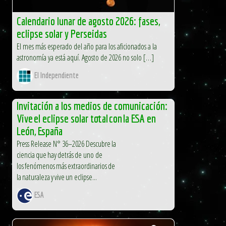
Calendario lunar de agosto 2026: fases,
eclipse solar y Perseidas
El mes más esperado del año para los aficionados a la
astronomía ya está aquí. Agosto de 2026 no solo […]
El Independiente
Invitación a los medios de comunicación:
Vive el eclipse solar total con la ESA en
León, España
Press Release N° 36–2026 Descubre la
ciencia que hay detrás de uno de
los fenómenos más extraordinarios de
la naturaleza y vive un eclipse...
ESA