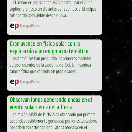
El último eclipse solar de 2025 tendrá lugar el 21 de
septiembre, justo un día antes del equinoccio. El eclipse
solar parcial será visible desde Nueva...
EuropaPress
Gran avance en física solar con la
explicación a un enigma matemático
Matemáticos han producido los primeros modelos
autoconsistentes de la tacoclina del Sol, la misteriosa
característica que controla sus propiedades...
EuropaPress
Observan iones generando ondas en el
viento solar cerca de la Tierra
La misión MMS de la NASA ha observado por primera
vez ondas posiblemente generadas por iones captadores
heliosféricos y actividad ondulatoria asociada en el...