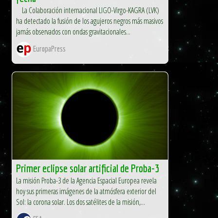
La Colaboración internacional LIGO-Virgo-KAGRA (LVK)
ha detectado la fusión de los agujeros negros más masivos
jamás observados con ondas gravitacionales...
EuropaPress
Primer eclipse solar artificial de Proba-3
La misión Proba-3 de la Agencia Espacial Europea revela
hoy sus primeras imágenes de la atmósfera exterior del
Sol: la corona solar. Los dos satélites de la misión,...