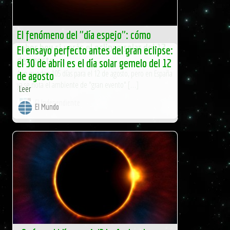
El fenómeno del "día espejo": cómo
saber hoy si verás el eclipse solar del 12
El ensayo perfecto antes del gran eclipse:
de agosto
el 30 de abril es el día solar gemelo del 12
Aún quedan 105 días para el 12 de agosto, pero en España
de agosto
ya se nota el ambiente de "gran evento" […]
Leer
El Independiente
El Mundo