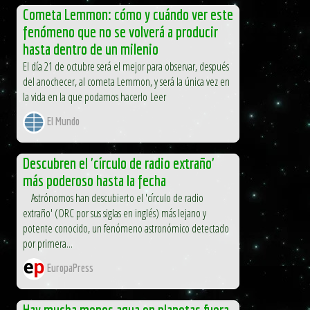
Cometa Lemmon: cómo y cuándo ver este
fenómeno que no se volverá a producir
hasta dentro de un milenio
El día 21 de octubre será el mejor para observar, después
del anochecer, al cometa Lemmon, y será la única vez en
la vida en la que podamos hacerlo Leer
El Mundo
Descubren el 'círculo de radio extraño'
más poderoso hasta la fecha
Astrónomos han descubierto el 'círculo de radio
extraño' (ORC por sus siglas en inglés) más lejano y
potente conocido, un fenómeno astronómico detectado
por primera...
EuropaPress
Hay mucha menos agua en planetas fuera